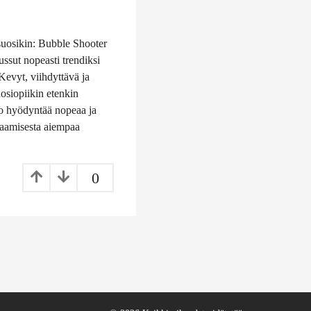
 suosikin: Bubble Shooter
ussut nopeasti trendiksi
 Kevyt, viihdyttävä ja
osiopiikin etenkin
sio hyödyntää nopeaa ja
laamisesta aiempaa
0