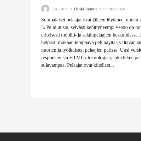
kirjoittanut
Henkilökunta
9 months sitten
9
m
Suomalaiset pelaajat ovat jälleen löytäneet uuden
o
n
3. Pelin uusin, selvästi kehittyneempi versio on no
t
erityisesti mobiili- ja selainpelaajien keskuudessa.
h
helposti mukaan tempaava peli näyttää valtavan su
s
nuorten ja työikäisten pelaajien parissa. Uusi ver
s
i
responsiivista HTML5-teknologiaa, joka tekee pe
t
sulavampaa. Pelaajat ovat kiitelleet...
t
e
n