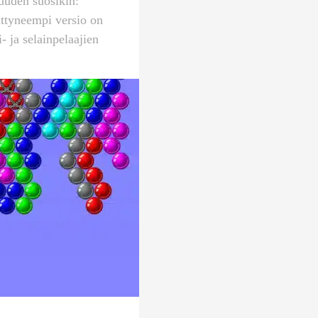
 uuden suosikin:
ittyneempi versio on
i- ja selainpelaajien