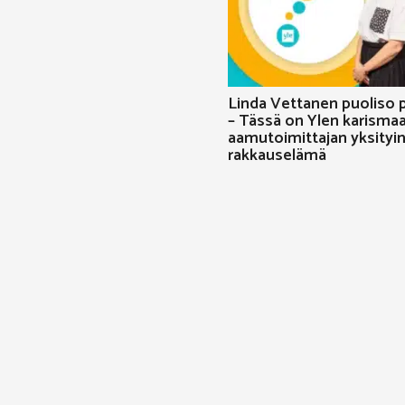
Linda Vettanen puoliso p
– Tässä on Ylen karismaa
aamutoimittajan yksityi
rakkauselämä