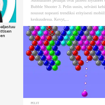
Suomalaiset pelaajat ovat jälleen löytäneet
Bubble Shooter 3. Pelin uusin, selvästi keh
noussut nopeasti trendiksi erityisesti mobiil
keskuudessa. Kevyt,...
aljastuu
ttisen
nen
PELIT