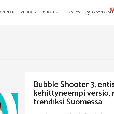
H
OIMINTA
VIIHDE
MUOTI
TERVEYS
KYSYMYKSIÄ
Bubble Shooter 3, enti
kehittyneempi versio,
trendiksi Suomessa