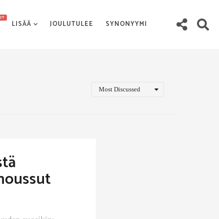
OT
LISÄÄ
JOULUTULEE
SYNONYYMI
Most Discussed
stä
 noussut