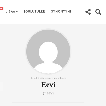
OT
LISÄÄ
JOULUTULEE
SYNONYYMI
Ei ollut aktiivinen viime aikoina
Eevi
@eevi