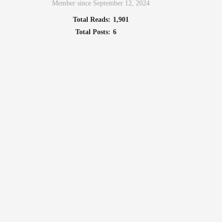
Member since September 12, 2024
Total Reads:
1,901
Total Posts:
6