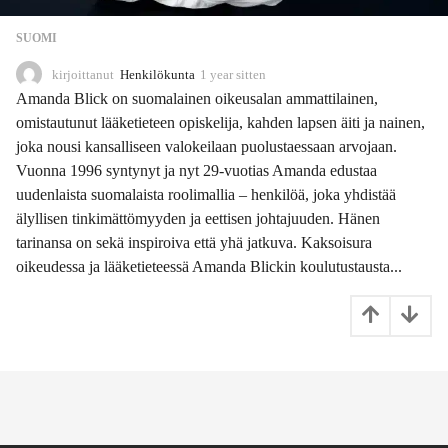
SUOMI
kirjoittanut
Henkilökunta
1 year sitten
1
y
Amanda Blick on suomalainen oikeusalan ammattilainen,
e
omistautunut lääketieteen opiskelija, kahden lapsen äiti ja nainen,
a
joka nousi kansalliseen valokeilaan puolustaessaan arvojaan.
r
s
Vuonna 1996 syntynyt ja nyt 29-vuotias Amanda edustaa
i
uudenlaista suomalaista roolimallia – henkilöä, joka yhdistää
t
älyllisen tinkimättömyyden ja eettisen johtajuuden. Hänen
t
tarinansa on sekä inspiroiva että yhä jatkuva. Kaksoisura
e
n
oikeudessa ja lääketieteessä Amanda Blickin koulutustausta...