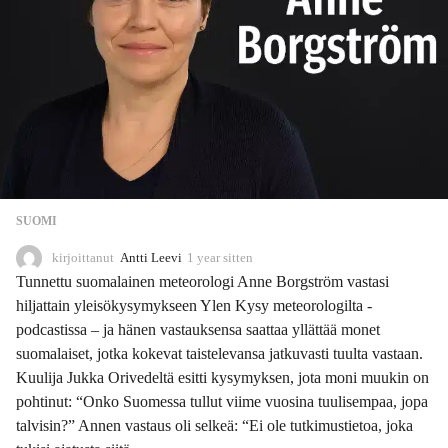
SUOMI
kirjoittanut
Antti Leevi
1 year sitten
1
y
Tunnettu suomalainen meteorologi Anne Borgström vastasi
e
hiljattain yleisökysymykseen Ylen Kysy meteorologilta -
a
podcastissa – ja hänen vastauksensa saattaa yllättää monet
r
s
suomalaiset, jotka kokevat taistelevansa jatkuvasti tuulta vastaan.
i
Kuulija Jukka Orivedeltä esitti kysymyksen, jota moni muukin on
t
pohtinut: “Onko Suomessa tullut viime vuosina tuulisempaa, jopa
t
talvisin?” Annen vastaus oli selkeä: “Ei ole tutkimustietoa, joka
e
n