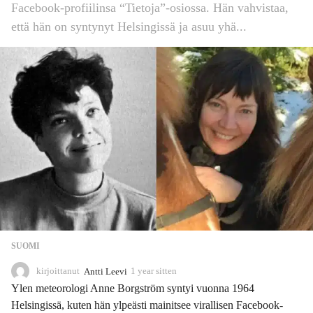
Facebook-profiilinsa “Tietoja”-osiossa. Hän vahvistaa,
että hän on syntynyt Helsingissä ja asuu yhä...
SUOMI
kirjoittanut
Antti Leevi
1 year sitten
1
1
Ylen meteorologi Anne Borgström syntyi vuonna 1964
m
Helsingissä, kuten hän ylpeästi mainitsee virallisen Facebook-
o