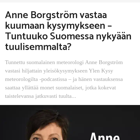
Anne Borgström vastaa
kuumaan kysymykseen –
Tuntuuko Suomessa nykyään
tuulisemmalta?
Tunnettu suomalainen meteorologi Anne Borgström
vastasi hiljattain yleisökysymykseen Ylen Kysy
meteorologilta -podcastissa – ja hänen vastauksensa
saattaa yllättää monet suomalaiset, jotka kokevat
taistelevansa jatkuvasti tuulta...