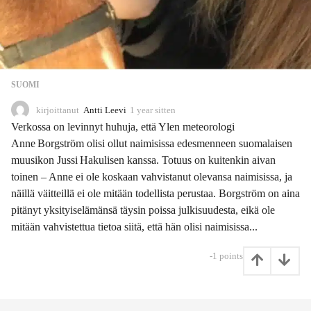
SUOMI
kirjoittanut
Antti Leevi
1 year sitten
1
1
Verkossa on levinnyt huhuja, että Ylen meteorologi
m
Anne Borgström olisi ollut naimisissa edesmenneen suomalaisen
o
muusikon Jussi Hakulisen kanssa. Totuus on kuitenkin aivan
n
t
toinen – Anne ei ole koskaan vahvistanut olevansa naimisissa, ja
h
näillä väitteillä ei ole mitään todellista perustaa. Borgström on aina
s
pitänyt yksityiselämänsä täysin poissa julkisuudesta, eikä ole
s
mitään vahvistettua tietoa siitä, että hän olisi naimisissa...
i
t
t
-1
points
e
n