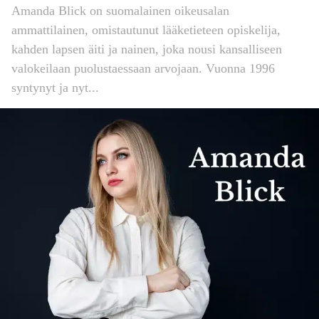
Amanda Blick on suomalainen oikeusalan
ammattilainen, omistautunut lääketieteen opiskelija,
kahden lapsen äiti ja nainen, joka nousi kansalliseen
valokeilaan puolustaessaan arvojaan. Vuonna 1996
syntynyt ja nyt...