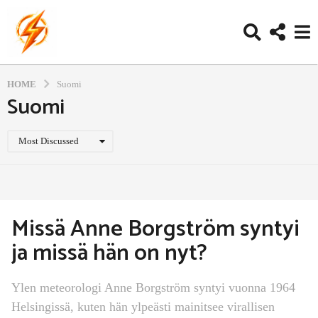
HOME
Suomi
Suomi
Most Discussed
Missä Anne Borgström syntyi
ja missä hän on nyt?
Ylen meteorologi Anne Borgström syntyi vuonna 1964
Helsingissä, kuten hän ylpeästi mainitsee virallisen