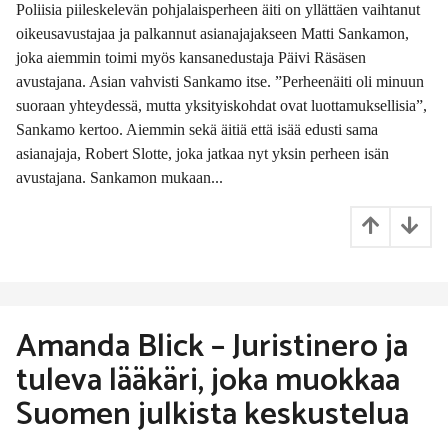
y
Poliisia piileskelevän pohjalaisperheen äiti on yllättäen vaihtanut
e
oikeusavustajaa ja palkannut asianajajakseen Matti Sankamon,
a
joka aiemmin toimi myös kansanedustaja Päivi Räsäsen
r
s
avustajana. Asian vahvisti Sankamo itse. ”Perheenäiti oli minuun
i
suoraan yhteydessä, mutta yksityiskohdat ovat luottamuksellisia”,
t
Sankamo kertoo. Aiemmin sekä äitiä että isää edusti sama
t
asianajaja, Robert Slotte, joka jatkaa nyt yksin perheen isän
e
n
avustajana. Sankamon mukaan...
Amanda Blick – Juristinero ja
tuleva lääkäri, joka muokkaa
Suomen julkista keskustelua