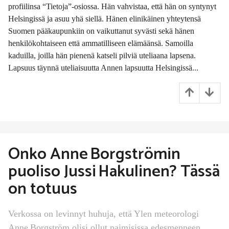
profiilinsa “Tietoja”-osiossa. Hän vahvistaa, että hän on syntynyt
n
t
Helsingissä ja asuu yhä siellä. Hänen elinikäinen yhteytensä
h
Suomen pääkaupunkiin on vaikuttanut syvästi sekä hänen
s
henkilökohtaiseen että ammatilliseen elämäänsä. Samoilla
s
kaduilla, joilla hän pienenä katseli pilviä uteliaana lapsena.
i
t
Lapsuus täynnä uteliaisuutta Annen lapsuutta Helsingissä...
t
e
n
Onko Anne Borgströmin
puoliso Jussi Hakulinen? Tässä
on totuus
Verkossa on levinnyt huhuja, että Ylen meteorologi
Anne Borgström olisi ollut naimisissa edesmenneen