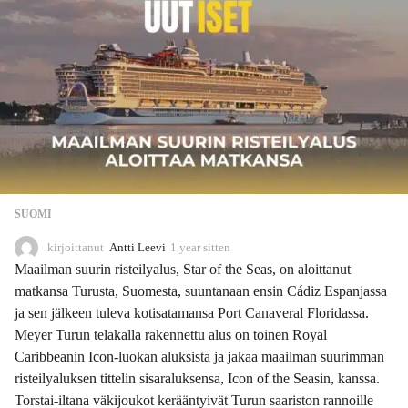
SUOMI
kirjoittanut
Antti Leevi
1 year sitten
1
y
Maailman suurin risteilyalus, Star of the Seas, on aloittanut
e
matkansa Turusta, Suomesta, suuntanaan ensin Cádiz Espanjassa
a
ja sen jälkeen tuleva kotisatamansa Port Canaveral Floridassa.
r
s
Meyer Turun telakalla rakennettu alus on toinen Royal
i
Caribbeanin Icon‑luokan aluksista ja jakaa maailman suurimman
t
risteilyaluksen tittelin sisaraluksensa, Icon of the Seasin, kanssa.
t
Torstai‑iltana väkijoukot kerääntyivät Turun saariston rannoille
e