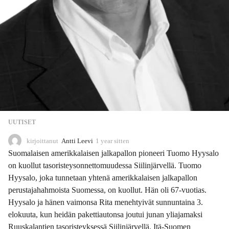
UUTISET
kirjoittanut
Antti Leevi
1 year sitten
1
1
Suomalaisen amerikkalaisen jalkapallon pioneeri Tuomo Hyysalo
m
on kuollut tasoristeysonnettomuudessa Siilinjärvellä. Tuomo
o
Hyysalo, joka tunnetaan yhtenä amerikkalaisen jalkapallon
n
t
perustajahahmoista Suomessa, on kuollut. Hän oli 67-vuotias.
h
Hyysalo ja hänen vaimonsa Rita menehtyivät sunnuntaina 3.
s
elokuuta, kun heidän pakettiautonsa joutui junan yliajamaksi
s
Ruuskalantien tasoristeyksessä Siilinjärvellä. Itä-Suomen
i