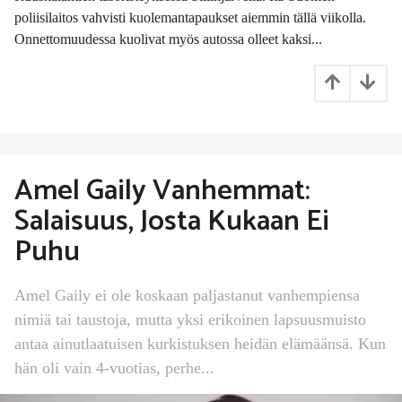
t
poliisilaitos vahvisti kuolemantapaukset aiemmin tällä viikolla.
t
Onnettomuudessa kuolivat myös autossa olleet kaksi...
e
n
Amel Gaily Vanhemmat:
Salaisuus, Josta Kukaan Ei
Puhu
Amel Gaily ei ole koskaan paljastanut vanhempiensa
nimiä tai taustoja, mutta yksi erikoinen lapsuusmuisto
antaa ainutlaatuisen kurkistuksen heidän elämäänsä. Kun
hän oli vain 4-vuotias, perhe...