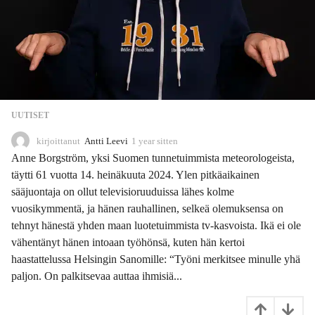
UUTISET
kirjoittanut
Antti Leevi
1 year sitten
1
1
Anne Borgström, yksi Suomen tunnetuimmista meteorologeista,
m
täytti 61 vuotta 14. heinäkuuta 2024. Ylen pitkäaikainen
o
sääjuontaja on ollut televisioruuduissa lähes kolme
n
t
vuosikymmentä, ja hänen rauhallinen, selkeä olemuksensa on
h
tehnyt hänestä yhden maan luotetuimmista tv-kasvoista. Ikä ei ole
s
vähentänyt hänen intoaan työhönsä, kuten hän kertoi
s
haastattelussa Helsingin Sanomille: “Työni merkitsee minulle yhä
i
t
paljon. On palkitsevaa auttaa ihmisiä...
t
e
n