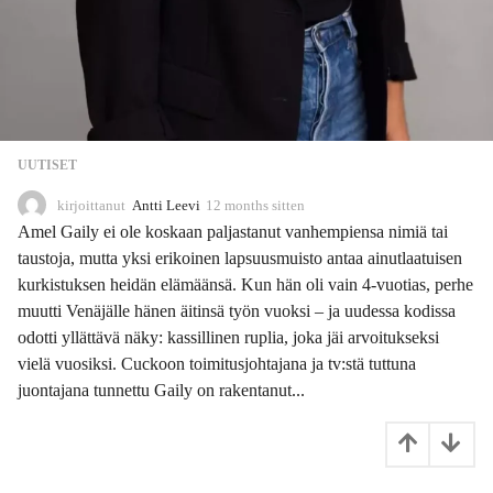
UUTISET
kirjoittanut
Antti Leevi
12 months sitten
1
1
Amel Gaily ei ole koskaan paljastanut vanhempiensa nimiä tai
m
taustoja, mutta yksi erikoinen lapsuusmuisto antaa ainutlaatuisen
o
kurkistuksen heidän elämäänsä. Kun hän oli vain 4-vuotias, perhe
n
t
muutti Venäjälle hänen äitinsä työn vuoksi – ja uudessa kodissa
h
odotti yllättävä näky: kassillinen ruplia, joka jäi arvoitukseksi
s
vielä vuosiksi. Cuckoon toimitusjohtajana ja tv:stä tuttuna
s
juontajana tunnettu Gaily on rakentanut...
i
t
t
e
n