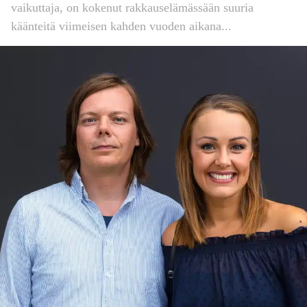
vaikuttaja, on kokenut rakkauselämässään suuria
käänteitä viimeisen kahden vuoden aikana...