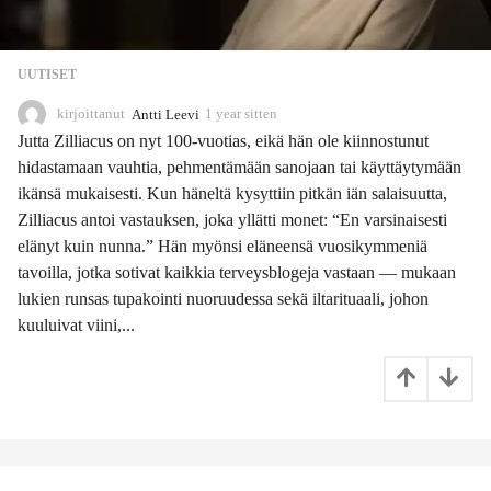
UUTISET
kirjoittanut
Antti Leevi
1 year sitten
1
1
Jutta Zilliacus on nyt 100-vuotias, eikä hän ole kiinnostunut
m
hidastamaan vauhtia, pehmentämään sanojaan tai käyttäytymään
o
ikänsä mukaisesti. Kun häneltä kysyttiin pitkän iän salaisuutta,
n
t
Zilliacus antoi vastauksen, joka yllätti monet: “En varsinaisesti
h
elänyt kuin nunna.” Hän myönsi eläneensä vuosikymmeniä
s
tavoilla, jotka sotivat kaikkia terveysblogeja vastaan — mukaan
s
lukien runsas tupakointi nuoruudessa sekä iltarituaali, johon
i
t
kuuluivat viini,...
t
e
n