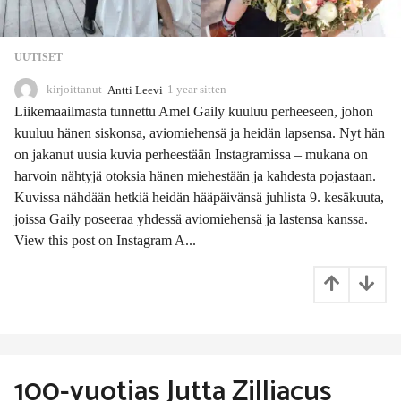
UUTISET
kirjoittanut
Antti Leevi
1 year sitten
1
1
Liikemaailmasta tunnettu Amel Gaily kuuluu perheeseen, johon
m
kuuluu hänen siskonsa, aviomiehensä ja heidän lapsensa. Nyt hän
o
on jakanut uusia kuvia perheestään Instagramissa – mukana on
n
t
harvoin nähtyjä otoksia hänen miehestään ja kahdesta pojastaan.
h
Kuvissa nähdään hetkiä heidän hääpäivänsä juhlista 9. kesäkuuta,
s
joissa Gaily poseeraa yhdessä aviomiehensä ja lastensa kanssa.
s
View this post on Instagram A...
i
t
t
e
n
100-vuotias Jutta Zilliacus