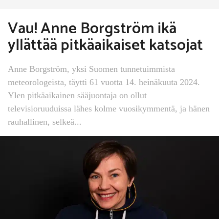
Vau! Anne Borgström ikä
yllättää pitkäaikaiset katsojat
Anne Borgström, yksi Suomen tunnetuimmista
meteorologeista, täytti 61 vuotta 14. heinäkuuta 2024.
Ylen pitkäaikainen sääjuontaja on ollut
televisioruuduissa lähes kolme vuosikymmentä, ja hänen
rauhallinen, selkeä...