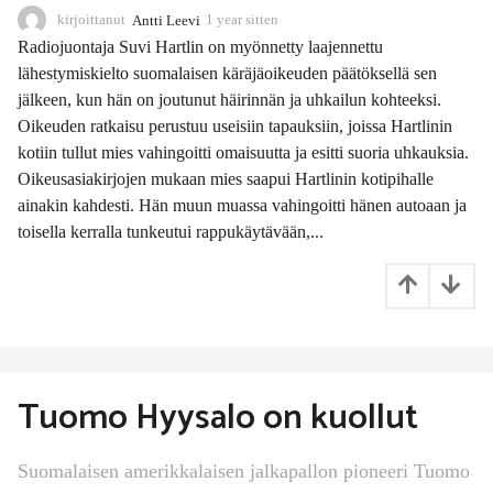
kirjoittanut
Antti Leevi
1 year sitten
1
1
Radiojuontaja Suvi Hartlin on myönnetty laajennettu
m
lähestymiskielto suomalaisen käräjäoikeuden päätöksellä sen
o
jälkeen, kun hän on joutunut häirinnän ja uhkailun kohteeksi.
n
t
Oikeuden ratkaisu perustuu useisiin tapauksiin, joissa Hartlinin
h
kotiin tullut mies vahingoitti omaisuutta ja esitti suoria uhkauksia.
s
Oikeusasiakirjojen mukaan mies saapui Hartlinin kotipihalle
s
ainakin kahdesti. Hän muun muassa vahingoitti hänen autoaan ja
i
t
toisella kerralla tunkeutui rappukäytävään,...
t
e
n
Tuomo Hyysalo on kuollut
Suomalaisen amerikkalaisen jalkapallon pioneeri Tuomo