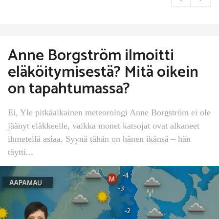
Anne Borgström ilmoitti
eläköitymisestä? Mitä oikein
on tapahtumassa?
Ei, Yle pitkäaikainen meteorologi Anne Borgström ei ole
jäänyt eläkkeelle, vaikka monet katsojat ovat alkaneet
ihmetellä asiaa. Syynä tähän on hänen ikänsä – hän
täytti...