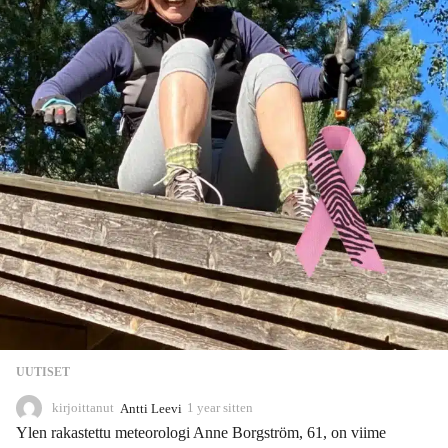
UUTISET
kirjoittanut
Antti Leevi
1 year sitten
1
1
Ylen rakastettu meteorologi Anne Borgström, 61, on viime
m