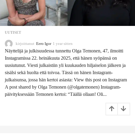
UUTISET
kirjoittanut
Eero Igor
1 year sitten
1
1
Näyttelijä ja julkisuudessa tunnettu Olga Temonen, 47, ilmoitti
m
Instagramissa 22. heinäkuuta 2025, että hänen syöpänsä on
o
uusiutunut. Viesti julkaistiin yli kuukauden hiljaiselon jälkeen ja
n
t
sisälsi sekä huolta että toivoa. Tässä on hänen Instagram-
h
julkaisunsa, jossa hän kertoi asiasta: View this post on Instagram
s
A post shared by Olga Temonen (@olgatemonen) Instagram-
s
päivityksessään Temonen kertoi: “Täällä ollaan! Oli...
i
t
t
e
n