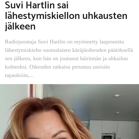
Suvi Hartlin sai
lähestymiskiellon uhkausten
jälkeen
Radiojuontaja Suvi Hartlin on myönnetty laajennettu
lähestymiskielto suomalaisen käräjäoikeuden päätöksellä
sen jälkeen, kun hän on joutunut häirinnän ja uhkailun
kohteeksi. Oikeuden ratkaisu perustuu useisiin
tapauksiin,...