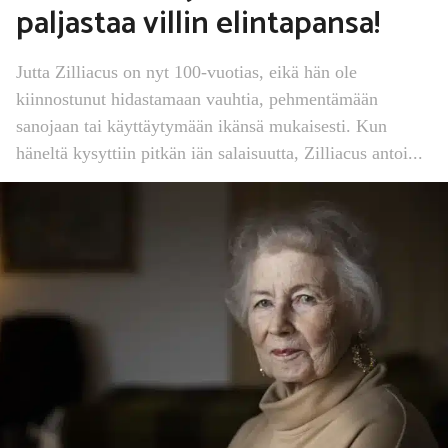
paljastaa villin elintapansa!
Jutta Zilliacus on nyt 100-vuotias, eikä hän ole
kiinnostunut hidastamaan vauhtia, pehmentämään
sanojaan tai käyttäytymään ikänsä mukaisesti. Kun
häneltä kysyttiin pitkän iän salaisuutta, Zilliacus antoi...