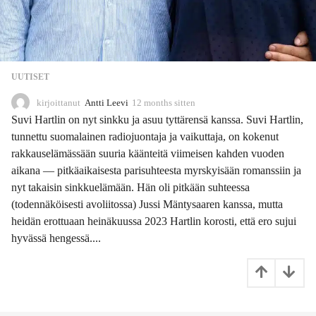
UUTISET
kirjoittanut
Antti Leevi
12 months sitten
1
1
Suvi Hartlin on nyt sinkku ja asuu tyttärensä kanssa. Suvi Hartlin,
m
tunnettu suomalainen radiojuontaja ja vaikuttaja, on kokenut
o
rakkauselämässään suuria käänteitä viimeisen kahden vuoden
n
t
aikana — pitkäaikaisesta parisuhteesta myrskyisään romanssiin ja
h
nyt takaisin sinkkuelämään. Hän oli pitkään suhteessa
s
(todennäköisesti avoliitossa) Jussi Mäntysaaren kanssa, mutta
s
heidän erottuaan heinäkuussa 2023 Hartlin korosti, että ero sujui
i
t
hyvässä hengessä....
t
e
n