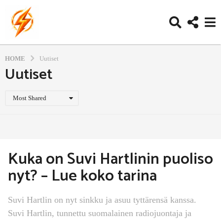
HOME
Uutiset
Uutiset
Most Shared
Kuka on Suvi Hartlinin puoliso
nyt? – Lue koko tarina
Suvi Hartlin on nyt sinkku ja asuu tyttärensä kanssa.
Suvi Hartlin, tunnettu suomalainen radiojuontaja ja