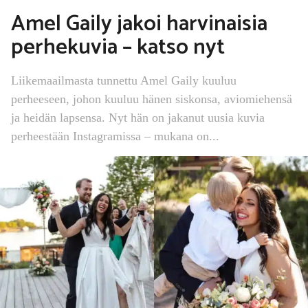
Amel Gaily jakoi harvinaisia
perhekuvia – katso nyt
Liikemaailmasta tunnettu Amel Gaily kuuluu
perheeseen, johon kuuluu hänen siskonsa, aviomiehensä
ja heidän lapsensa. Nyt hän on jakanut uusia kuvia
perheestään Instagramissa – mukana on...