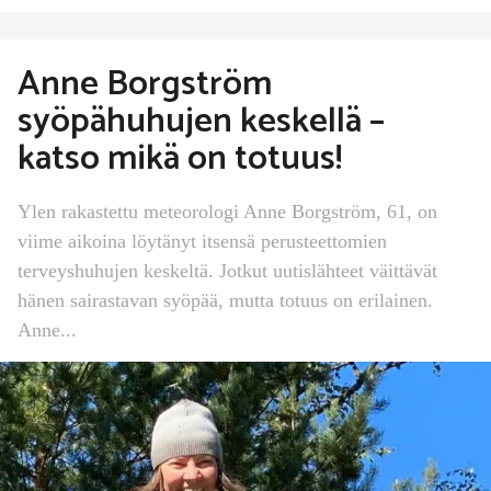
Anne Borgström
syöpähuhujen keskellä –
katso mikä on totuus!
Ylen rakastettu meteorologi Anne Borgström, 61, on
viime aikoina löytänyt itsensä perusteettomien
terveyshuhujen keskeltä. Jotkut uutislähteet väittävät
hänen sairastavan syöpää, mutta totuus on erilainen.
Anne...