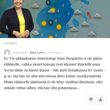
UUTISET
kirjoittanut
Antti Leevi
1 year sitten
1
1
Ei, Yle pitkäaikainen meteorologi Anne Borgström ei ole jäänyt
m
eläkkeelle, vaikka monet katsojat ovat alkaneet ihmetellä asiaa.
o
Syynä tähän on hänen ikänsä – hän täytti heinäkuussa 61 vuotta –
n
t
ja se, että hän on ollut televisiossa lähes kolme vuosikymmentä.
h
Mutta eläkkeelle jäämisestä ei ole tehty virallista ilmoitusta, eikä
s
mikään viittaa siihen, että hän olisi poistumassa...
s
i
t
t
e