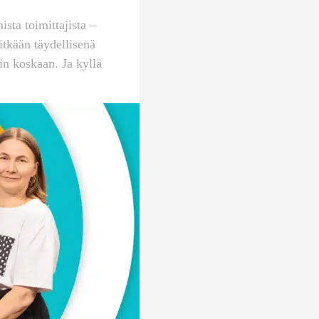
ta toimittajista –
tkään täydellisenä
n koskaan. Ja kyllä