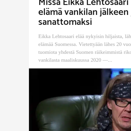
Missä Eikka Lehtosaari 
elämä vankilan jälkeen 
sanattomaksi
Eikka Lehtosaari elää nykyisin hiljaista, l
elämää Suomessa. Vietettyään lähes 20 vuot
tuomiota yhdestä Suomen räikeimmistä riko
vankilasta maaliskuussa 2020 —...