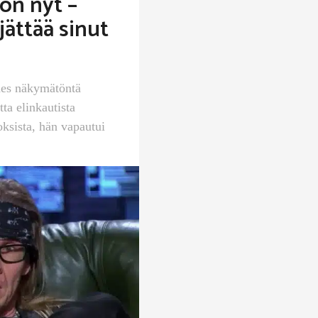
on nyt –
jättää sinut
ähes näkymätöntä
ta elinkautista
ksista, hän vapautui