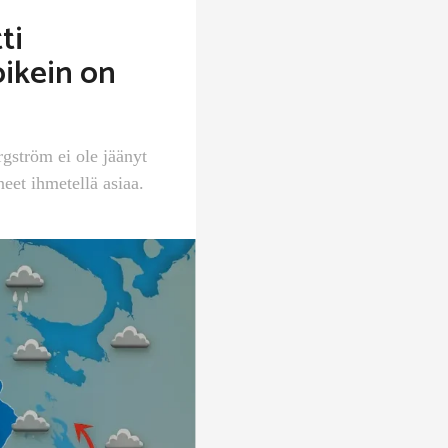
ti
oikein on
gström ei ole jäänyt
eet ihmetellä asiaa.