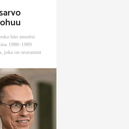
sarvo
uohuu
onka hän ansaitsi
osina 1988–1989
, joka on seurannut