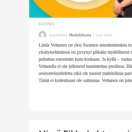
UUTISET
kirjoittanut
Henkilökunta
1 year sitten
1
y
Linda Vettanen on yksi Suomen seuratuimmista toi
e
a
yksityiselämänsä on pysynyt pitkään täydellisenä 
r
puhuttaa enemmän kuin koskaan. Ja kyllä – vastau
s
Vettasella ei ole julkisesti tunnistettua puolisoa. H
i
seurustelusuhdetta eikä ole tuonut mahdollisia pari
t
t
Tämä ei kuitenkaan ole sattumaa. Vettanen on joh
e
n