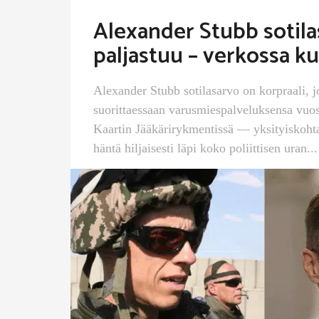
Alexander Stubb sotila
paljastuu – verkossa k
Alexander Stubb sotilasarvo on korpraali, j
suorittaessaan varusmiespalveluksensa vu
Kaartin Jääkärirykmentissä — yksityiskohta
häntä hiljaisesti läpi koko poliittisen uran...