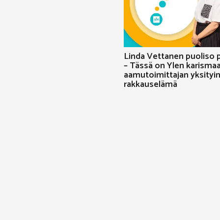
Linda Vettanen puoliso p
– Tässä on Ylen karismaa
aamutoimittajan yksityi
rakkauselämä