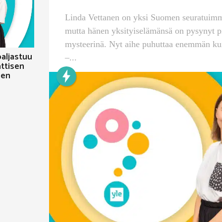
Linda Vettanen on yksi Suomen seuratuimmis
mutta hänen yksityiselämänsä on pysynyt pi
mysteerinä. Nyt aihe puhuttaa enemmän kui
aljastuu
–...
ttisen
nen