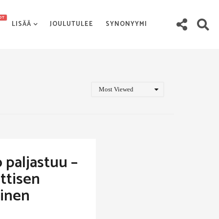
OT
LISÄÄ
JOULUTULEE
SYNONYYMI
Most Viewed
 paljastuu –
ttisen
yinen