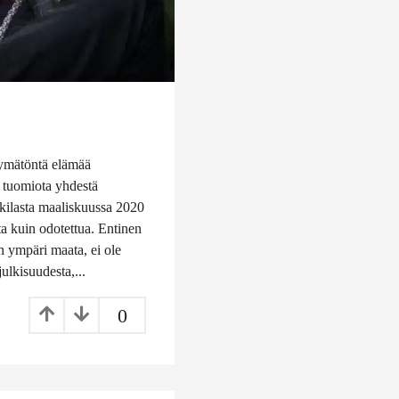
äkymätöntä elämää
a tuomiota yhdestä
kilasta maaliskuussa 2020
a kuin odotettua. Entinen
in ympäri maata, ei ole
ulkisuudesta,...
0