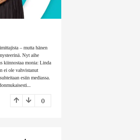
mittajista – mutta hänen
mysteerinä. Nyt aihe
s kiinnostaa monia: Linda
än ei ole vahvistanut
suhteitaan esiin mediassa.
donmukaisesti...
0