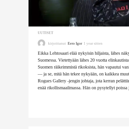
UUTISET
kirjoittanut
Eero Igor
1 year sitten
1
1
Eikka Lehtosaari elää nykyisin hiljaista, lähes n
m
o
Suomessa. Vietettyään lähes 20 vuotta elinkautist
n
Suomen räikeimmistä rikoksista, hän vapautui van
t
— ja se, mitä hän tekee nykyään, on kaikkea muut
h
Rogues Gallery -jengin johtaja, jota kerran pelätti
s
s
enää rikollismaailmassa. Hän on pysytellyt poissa j
i
t
t
e
n