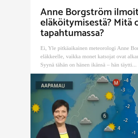
Anne Borgström ilmoit
eläköitymisestä? Mitä 
tapahtumassa?
Ei, Yle pitkäaikainen meteorologi Anne Bor
eläkkeelle, vaikka monet katsojat ovat alkan
Syynä tähän on hänen ikänsä – hän täytti...