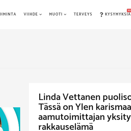
H
OIMINTA
VIIHDE
MUOTI
TERVEYS
KYSYMYKSIÄ
Linda Vettanen puoliso
Tässä on Ylen karismaa
aamutoimittajan yksit
rakkauselämä