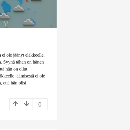
ei ole jäänyt eläkkeelle,
aa. Syynä tähän on hänen
ttä hän on ollut
kkeelle jäämisestä ei ole
, että hän olisi
0