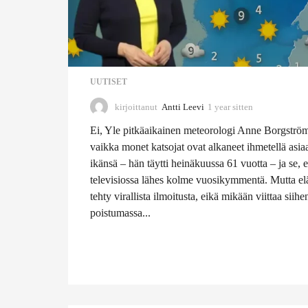
UUTISET
kirjoittanut
Antti Leevi
1 year sitten
1
1
Ei, Yle pitkäaikainen meteorologi Anne Borgström 
m
o
vaikka monet katsojat ovat alkaneet ihmetellä asi
n
ikänsä – hän täytti heinäkuussa 61 vuotta – ja se, e
t
televisiossa lähes kolme vuosikymmentä. Mutta elä
h
tehty virallista ilmoitusta, eikä mikään viittaa siihen
s
s
poistumassa...
i
t
t
e
n