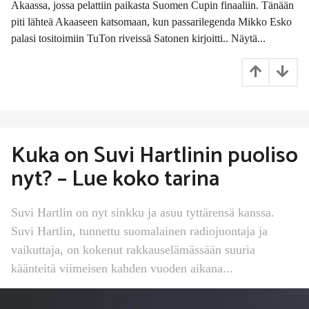
Akaassa, jossa pelattiin paikasta Suomen Cupin finaaliin. Tänään
i
piti lähteä Akaaseen katsomaan, kun passarilegenda Mikko Esko
t
t
palasi tositoimiin TuTon riveissä Satonen kirjoitti.. Näytä...
e
n
Kuka on Suvi Hartlinin puoliso
nyt? – Lue koko tarina
Suvi Hartlin on nyt sinkku ja asuu tyttärensä kanssa.
Suvi Hartlin, tunnettu suomalainen radiojuontaja ja
vaikuttaja, on kokenut rakkauselämässään suuria
käänteitä viimeisen kahden vuoden aikana...