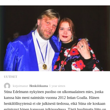
UUTISET
kirjoittanut
Henkilökunta
1 year sitten
1
y
Stina Edelmann nykyinen puoliso on ulkomaalainen mies, jonka
e
kanssa hän meni naimisiin vuonna 2012 Intian Goalla. Hänen
a
henkilöllisyytensä ei ole julkisesti tiedossa, eikä Stina ole koskaan
r
s
esiintynyt hänen kanssaan julkisuudessa. Tästä huolimatta liitto on