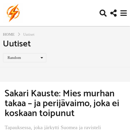
HOME
Uutiset
Uutiset
Random
Sakari Kauste: Mies murhan
takaa – ja perijävaimo, joka ei
koskaan toipunut
Tapauksessa, joka järkytti Suomea ja ravisteli