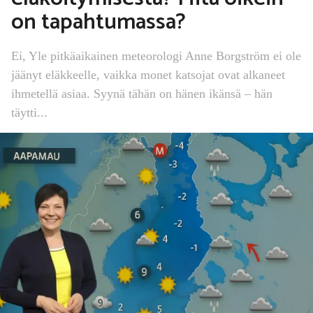
on tapahtumassa?
Ei, Yle pitkäaikainen meteorologi Anne Borgström ei ole
jäänyt eläkkeelle, vaikka monet katsojat ovat alkaneet
ihmetellä asiaa. Syynä tähän on hänen ikänsä – hän
täytti...