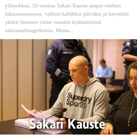
yläluokkaa, 32-vuotias Sakari Kauste ampui miehen
luksusasunnossa, vaikeni kahdeksi päiväksi ja käynnisti
yhden Suomen viime vuosien kylmimmistä
oikeussalitragedioista. Mutta...