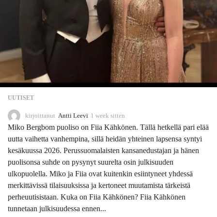
UUTISET
kirjoittanut
Antti Leevi
1 week sitten
1
w
Miko Bergbom puoliso on Fiia Kähkönen. Tällä hetkellä pari elää
e
uutta vaihetta vanhempina, sillä heidän yhteinen lapsensa syntyi
e
kesäkuussa 2026. Perussuomalaisten kansanedustajan ja hänen
k
s
puolisonsa suhde on pysynyt suurelta osin julkisuuden
i
ulkopuolella. Miko ja Fiia ovat kuitenkin esiintyneet yhdessä
t
merkittävissä tilaisuuksissa ja kertoneet muutamista tärkeistä
t
perheuutisistaan. Kuka on Fiia Kähkönen? Fiia Kähkönen
e
n
tunnetaan julkisuudessa ennen...