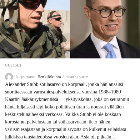
UUTISET
kirjoittanut
Henkilökunta
8 months sitten
8
m
Alexander Stubb sotilasarvo on korpraali, jonka hän ansaitsi
o
suorittaessaan varusmiespalveluksensa vuosina 1988–1989
n
Kaartin Jääkärirykmentissä — yksityiskohta, joka on seurannut
t
h
häntä hiljaisesti läpi koko poliittisen uran ja noussut yllättäen
s
keskustelunaiheeksi verkossa. Vaikka Stubb ei ole koskaan
s
korostanut palvelustaan tai sotilasarvoaan, tieto hänen
i
varusmiesajastaan ja korpraalin arvosta on kulkenut erilaisissa
t
t
julkisissa taustatiedoissa vuosien ajan. Asia oli pitkään...