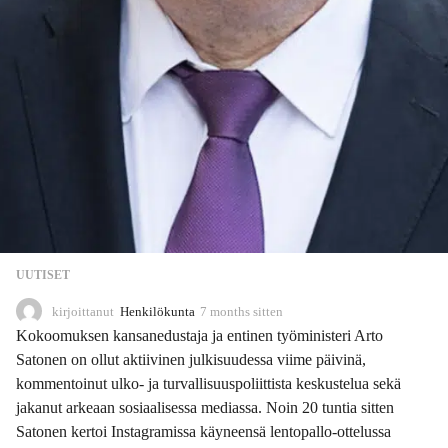
UUTISET
kirjoittanut
Henkilökunta
7 months sitten
7
m
Kokoomuksen kansanedustaja ja entinen työministeri Arto
o
Satonen on ollut aktiivinen julkisuudessa viime päivinä,
n
kommentoinut ulko- ja turvallisuuspoliittista keskustelua sekä
t
h
jakanut arkeaan sosiaalisessa mediassa. Noin 20 tuntia sitten
s
Satonen kertoi Instagramissa käyneensä lentopallo-ottelussa
s