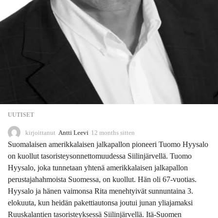
UUTISET
kirjoittanut
Antti Leevi
12 months sitten
1
1
Suomalaisen amerikkalaisen jalkapallon pioneeri Tuomo Hyysalo
m
on kuollut tasoristeysonnettomuudessa Siilinjärvellä. Tuomo
o
Hyysalo, joka tunnetaan yhtenä amerikkalaisen jalkapallon
n
t
perustajahahmoista Suomessa, on kuollut. Hän oli 67-vuotias.
h
Hyysalo ja hänen vaimonsa Rita menehtyivät sunnuntaina 3.
s
elokuuta, kun heidän pakettiautonsa joutui junan yliajamaksi
s
Ruuskalantien tasoristeyksessä Siilinjärvellä. Itä-Suomen
i