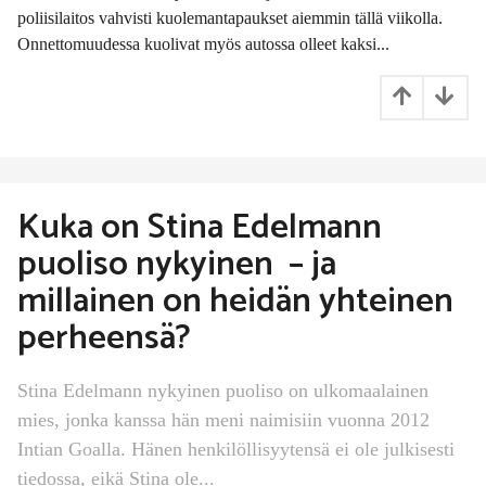
t
poliisilaitos vahvisti kuolemantapaukset aiemmin tällä viikolla.
t
Onnettomuudessa kuolivat myös autossa olleet kaksi...
e
n
Kuka on Stina Edelmann
puoliso nykyinen – ja
millainen on heidän yhteinen
perheensä?
Stina Edelmann nykyinen puoliso on ulkomaalainen
mies, jonka kanssa hän meni naimisiin vuonna 2012
Intian Goalla. Hänen henkilöllisyytensä ei ole julkisesti
tiedossa, eikä Stina ole...