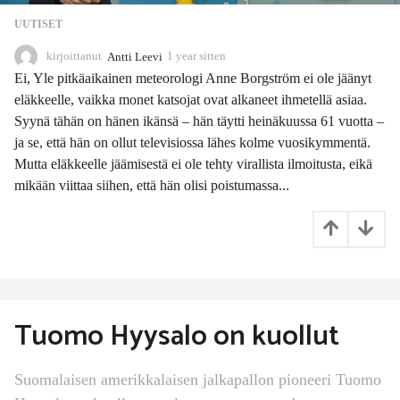
UUTISET
kirjoittanut
Antti Leevi
1 year sitten
1
1
Ei, Yle pitkäaikainen meteorologi Anne Borgström ei ole jäänyt
m
eläkkeelle, vaikka monet katsojat ovat alkaneet ihmetellä asiaa.
o
Syynä tähän on hänen ikänsä – hän täytti heinäkuussa 61 vuotta –
n
t
ja se, että hän on ollut televisiossa lähes kolme vuosikymmentä.
h
Mutta eläkkeelle jäämisestä ei ole tehty virallista ilmoitusta, eikä
s
mikään viittaa siihen, että hän olisi poistumassa...
s
i
t
t
e
n
Tuomo Hyysalo on kuollut
Suomalaisen amerikkalaisen jalkapallon pioneeri Tuomo