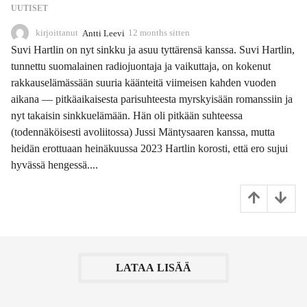
UUTISET
kirjoittanut
Antti Leevi
12 months sitten
1
1
Suvi Hartlin on nyt sinkku ja asuu tyttärensä kanssa. Suvi Hartlin,
m
tunnettu suomalainen radiojuontaja ja vaikuttaja, on kokenut
o
rakkauselämässään suuria käänteitä viimeisen kahden vuoden
n
t
aikana — pitkäaikaisesta parisuhteesta myrskyisään romanssiin ja
h
nyt takaisin sinkkuelämään. Hän oli pitkään suhteessa
s
(todennäköisesti avoliitossa) Jussi Mäntysaaren kanssa, mutta
s
heidän erottuaan heinäkuussa 2023 Hartlin korosti, että ero sujui
i
t
hyvässä hengessä....
t
e
n
LATAA LISÄÄ