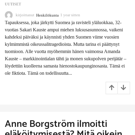
UUTISET
kirjoittanut
Henkilökunta
1 year sitten
1
y
Tapauksessa, joka järkytti Suomea ja ravisteli yläluokkaa, 32-
e
vuotias Sakari Kauste ampui miehen luksusasunnossa, vaikeni
a
kahdeksi päiväksi ja käynnisti yhden Suomen viime vuosien
r
s
kylmimmistä oikeussalitragedioista. Mutta tarina ei päättynyt
i
tuomioon. Alle vuotta myöhemmin hänen vaimonsa Amanda
t
Kauste – markkinointialan tähti ja monen sukupolven perijätär –
t
löydettiin kuolleena samasta hienostokaupunginosasta. Tämä ei
e
n
ole fiktiota. Tämä on todellisuutta...
Anne Borgström ilmoitti
eläköitymisestä? Mitä oikein