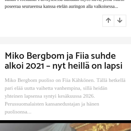
t
e
poseeraa seurueensa kanssa etelän auringon alla valkoisessa...
n
Miko Bergbom ja Fiia suhde
alkoi 2021 – nyt heillä on lapsi
Miko Bergbom puoliso on Fiia Kähkönen. Tällä hetkellä
pari elää uutta vaihetta vanhempina, sillä heidän
yhteinen lapsensa syntyi kesäkuussa 2026.
Perussuomalaisten kansanedustajan ja hänen
puolisonsa...