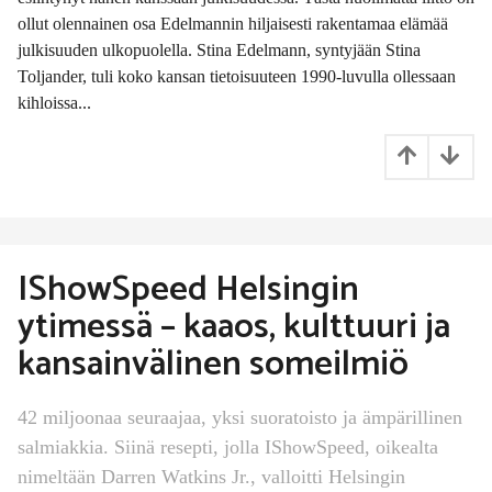
i
ollut olennainen osa Edelmannin hiljaisesti rakentamaa elämää
t
julkisuuden ulkopuolella. Stina Edelmann, syntyjään Stina
t
Toljander, tuli koko kansan tietoisuuteen 1990-luvulla ollessaan
e
n
kihloissa...
IShowSpeed Helsingin
ytimessä – kaaos, kulttuuri ja
kansainvälinen someilmiö
42 miljoonaa seuraajaa, yksi suoratoisto ja ämpärillinen
salmiakkia. Siinä resepti, jolla IShowSpeed, oikealta
nimeltään Darren Watkins Jr., valloitti Helsingin