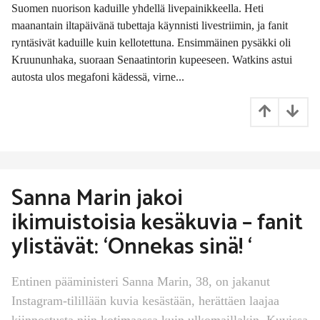
s
Suomen nuorison kaduille yhdellä livepainikkeella. Heti
i
maanantain iltapäivänä tubettaja käynnisti livestriimin, ja fanit
t
ryntäsivät kaduille kuin kellotettuna. Ensimmäinen pysäkki oli
t
Kruununhaka, suoraan Senaatintorin kupeeseen. Watkins astui
e
n
autosta ulos megafoni kädessä, virne...
Sanna Marin jakoi
ikimuistoisia kesäkuvia – fanit
ylistävät: ‘Onnekas sinä! ‘
Entinen pääministeri Sanna Marin, 38, on jakanut
Instagram-tilillään kuvia kesästään, herättäen laajaa
kiinnostusta niin kotimaassa kuin ulkomaillakin. Kuvissa