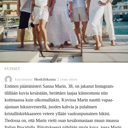
UUTISET
kirjoittanut
Henkilökunta
2 years sitten
2
y
Entinen pääministeri Sanna Marin, 38, on jakanut Instagram-
e
tilillään kuvia kesästään, herättäen laajaa kiinnostusta niin
a
kotimaassa kuin ulkomaillakin. Kuvissa Marin nauttii vapaa-
r
s
ajastaan luksusveneellä, juoden kahvia ja pulahtaen
s
kristallinkirkkaaseen veteen yllään vaaleanpunainen bikini.
i
Tiedossa on, että Marin vietti osan kesälomastaan muun muassa
t
Italian Procidalla. Päivityksessä nähdään myös kuva, jossa Marin