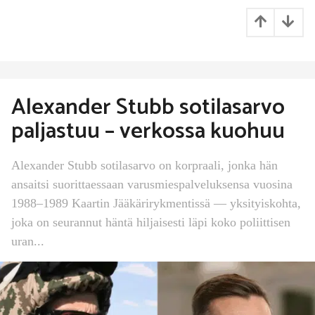
Alexander Stubb sotilasarvo
paljastuu – verkossa kuohuu
Alexander Stubb sotilasarvo on korpraali, jonka hän
ansaitsi suorittaessaan varusmiespalveluksensa vuosina
1988–1989 Kaartin Jääkärirykmentissä — yksityiskohta,
joka on seurannut häntä hiljaisesti läpi koko poliittisen
uran...