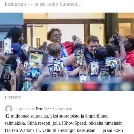
keskustan — ja sai koko Suomen...
UUTISET
kirjoittanut
Eero Igor
1 year sitten
1
y
42 miljoonaa seuraajaa, yksi suoratoisto ja ämpärillinen
e
salmiakkia. Siinä resepti, jolla IShowSpeed, oikealta nimeltään
a
Darren Watkins Jr., valloitti Helsingin keskustan — ja sai koko
r