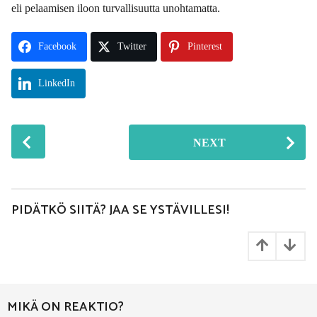
eli pelaamisen iloon turvallisuutta unohtamatta.
Facebook
Twitter
Pinterest
LinkedIn
P
NEXT
o
s
t
P
PIDÄTKÖ SIITÄ? JAA SE YSTÄVILLESI!
a
g
i
n
a
MIKÄ ON REAKTIO?