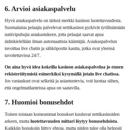
6. Arvioi asiakaspalvelu
Hyvä asiakaspalvelu on tärkeä merkki kasinon luotettavuudesta.
Suomalaisia pelaajia palvelevat nettikasinot pyrkivät työllistämään
natiivipuhujia asiakastukeen, jotta pelaajat saavat apua
äidinkielellään ilman automaattisia kääntäjiä. Asiakaspalvelun
tavoittaa live chatin ja sähköpostin kautta, jotka ovat yleensä
tavoitettavissa 24/7.
On aina hyvä idea kokeilla kasinon asiakaspalvelua jo ennen
rekisteröitymistä esimerkiksi kysymällä jotain live chatissa.
Jos vastaukset ovat selkeitä ja asiantuntevia, voit luottaa siihen,
että ongelmatilanteissa apua on saatavilla.
7. Huomioi bonusehdot
Toinen toistaan komeammat bonukset kuuluvat nettikasinoiden
arkeen, mutta
luotettavuuden mittari löytyy bonusehdoista
.
Kaikkiin bonuksiin liittyy ehtoja, mutta niiden tulee olla helposti