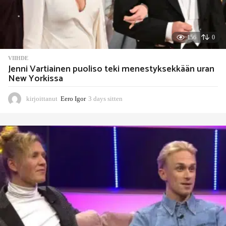
156
0
VIIHDE
Jenni Vartiainen puoliso teki menestyksekkään uran
New Yorkissa
kirjoittanut
Eero Igor
3 days sitten
3
d
a
y
s
s
i
t
t
e
n