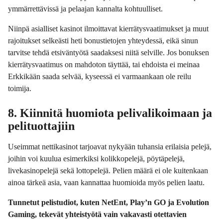
ymmärrettävissä ja pelaajan kannalta kohtuulliset.
Niinpä asialliset kasinot ilmoittavat kierrätysvaatimukset ja muut
rajoitukset selkeästi heti bonustietojen yhteydessä, eikä sinun
tarvitse tehdä etsiväntyötä saadaksesi niitä selville. Jos bonuksen
kierrätysvaatimus on mahdoton täyttää, tai ehdoista ei meinaa
Erkkikään saada selvää, kyseessä ei varmaankaan ole reilu
toimija.
8. Kiinnitä huomiota pelivalikoimaan ja
pelituottajiin
Useimmat nettikasinot tarjoavat nykyään tuhansia erilaisia pelejä,
joihin voi kuulua esimerkiksi kolikkopelejä, pöytäpelejä,
livekasinopelejä sekä lottopelejä. Pelien määrä ei ole kuitenkaan
ainoa tärkeä asia, vaan kannattaa huomioida myös pelien laatu.
Tunnetut pelistudiot, kuten NetEnt, Play’n GO ja Evolution
Gaming, tekevät yhteistyötä vain vakavasti otettavien