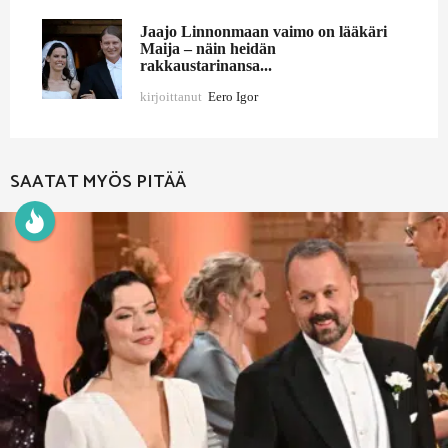
Jaajo Linnonmaan vaimo on lääkäri
Maija – näin heidän
rakkaustarinansa...
kirjoittanut
Eero Igor
SAATAT MYÖS PITÄÄ