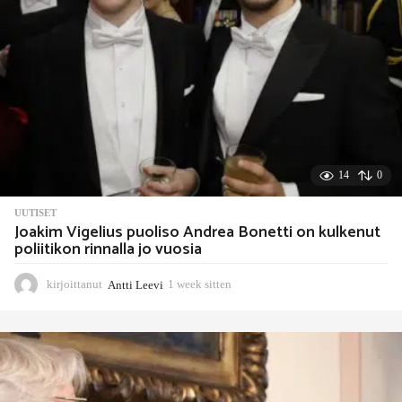
e
n
14
0
UUTISET
Joakim Vigelius puoliso Andrea Bonetti on kulkenut
poliitikon rinnalla jo vuosia
kirjoittanut
Antti Leevi
1 week sitten
1
w
e
e
k
s
i