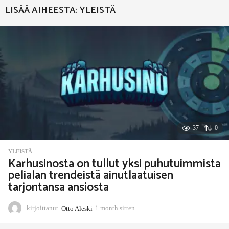
e
LISÄÄ AIHEESTA:
YLEISTÄ
k
s
i
t
t
e
n
37
0
YLEISTÄ
Karhusinosta on tullut yksi puhutuimmista
pelialan trendeistä ainutlaatuisen
tarjontansa ansiosta
kirjoittanut
Otto Aleski
1 month sitten
1
m
o