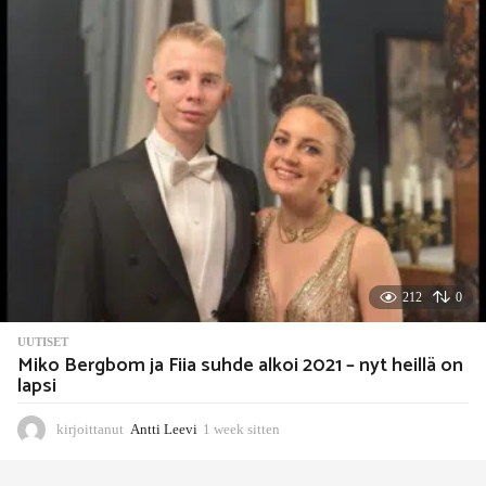
s
i
t
t
e
n
212
0
UUTISET
Miko Bergbom ja Fiia suhde alkoi 2021 – nyt heillä on
lapsi
kirjoittanut
Antti Leevi
1 week sitten
1
w
e