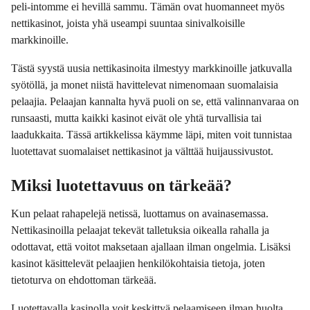
peli-intomme ei hevillä sammu. Tämän ovat huomanneet myös
nettikasinot, joista yhä useampi suuntaa sinivalkoisille
markkinoille.
Tästä syystä uusia nettikasinoita ilmestyy markkinoille jatkuvalla
syötöllä, ja monet niistä havittelevat nimenomaan suomalaisia
pelaajia. Pelaajan kannalta hyvä puoli on se, että valinnanvaraa on
runsaasti, mutta kaikki kasinot eivät ole yhtä turvallisia tai
laadukkaita. Tässä artikkelissa käymme läpi, miten voit tunnistaa
luotettavat suomalaiset nettikasinot ja välttää huijaussivustot.
Miksi luotettavuus on tärkeää?
Kun pelaat rahapelejä netissä, luottamus on avainasemassa.
Nettikasinoilla pelaajat tekevät talletuksia oikealla rahalla ja
odottavat, että voitot maksetaan ajallaan ilman ongelmia. Lisäksi
kasinot käsittelevät pelaajien henkilökohtaisia tietoja, joten
tietoturva on ehdottoman tärkeää.
Luotettavalla kasinolla voit keskittyä pelaamiseen ilman huolta