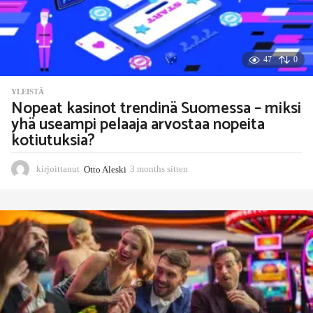
t
e
n
47
0
YLEISTÄ
Nopeat kasinot trendinä Suomessa – miksi
yhä useampi pelaaja arvostaa nopeita
kotiutuksia?
kirjoittanut
Otto Aleski
3 months sitten
3
m
o
n
t
h
s
s
i
t
t