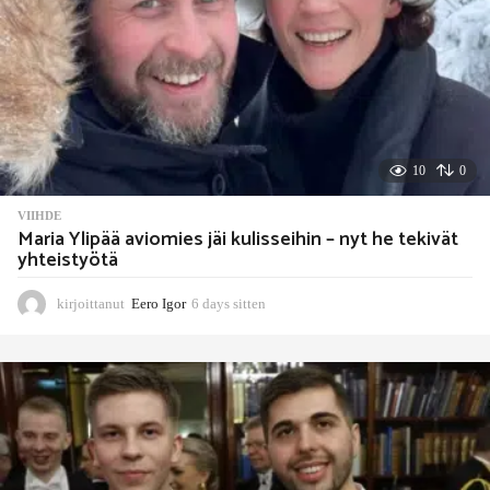
10
0
VIIHDE
Maria Ylipää aviomies jäi kulisseihin – nyt he tekivät
yhteistyötä
kirjoittanut
Eero Igor
6 days sitten
6
d
a
y
s
s
i
t
t