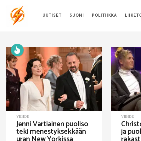
UUTISET
SUOMI
POLITIIKKA
LIIKET
T
r
e
n
d
i
VIIHDE
VIIHDE
n
Jenni Vartiainen puoliso
Christ
teki menestyksekkään
ja puo
g
uran New Yorkissa
rakast