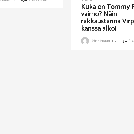
Kuka on Tommy F
w
vaimo? Näin
e
e
rakkaustarina Virp
k
kanssa alkoi
s
s
i
kirjoittanut
Eero Igor
3 w
t
t
e
n