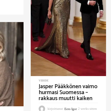
VIIHDE
Jasper Pääkkönen vaimo
hurmasi Suomessa –
rakkaus muutti kaiken
kirjoittanut
Eero Igor
2 weeks sitten
2