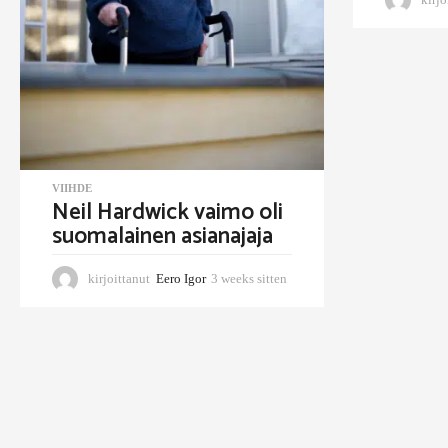
VIIHDE
Neil Hardwick vaimo oli
suomalainen asianajaja
kirjoittanut
Eero Igor
3 weeks sitten
3
w
e
e
k
s
s
i
t