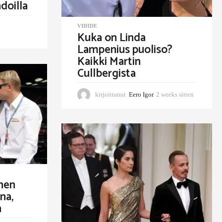
doilla
VIIHDE
Kuka on Linda
Lampenius puoliso?
Kaikki Martin
Cullbergista
kirjoittanut
Eero Igor
2 weeks sitten
2
w
e
e
k
s
s
i
t
t
nen
e
na,
n
n