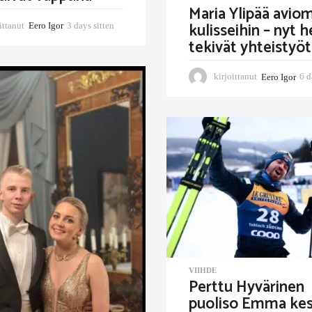
Maria Ylipää aviom
kulisseihin – nyt h
ittanut
Eero Igor
3 days sitten
3
d
tekivät yhteistyö
a
y
kirjoittanut
Eero Igor
6 d
s
s
i
t
t
e
n
VIIHDE
Perttu Hyvärinen
puoliso Emma kes