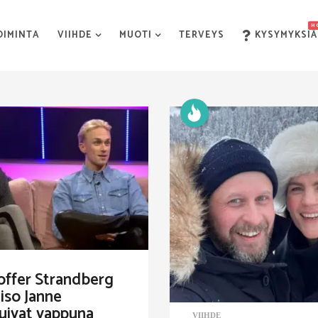
H
OIMINTA
VIIHDE
MUOTI
TERVEYS
KYSYMYKSIÄ
offer Strandberg
liso Janne
uivat vappuna
VIIHDE