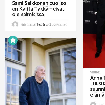
s
Sami Saikkonen puoliso
on Karita Tykkä – eivät
s
ole naimisissa
a
kirjoittanut
Eero Igor
2 weeks sitten
2
w
e
e
k
s
s
i
t
t
e
VIIHDE
n
Anne R
Luusu
suunni
elämä
kirjo