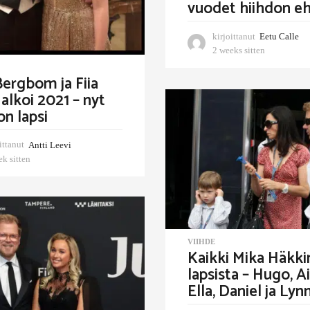
vuodet hiihdon eh
kirjoittanut
Eetu Calle
2 weeks sitten
2
w
ergbom ja Fiia
e
e
alkoi 2021 – nyt
k
on lapsi
s
s
i
ittanut
Antti Leevi
t
ek sitten
1
t
w
e
e
n
e
k
s
i
VIIHDE
t
Kaikki Mika Häkki
t
lapsista – Hugo, Ai
e
Ella, Daniel ja Lyn
n