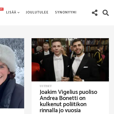
OT
LISÄÄ
JOULUTULEE
SYNONYYMI
UUTISET
Joakim Vigelius puoliso
Andrea Bonetti on
kulkenut poliitikon
rinnalla jo vuosia