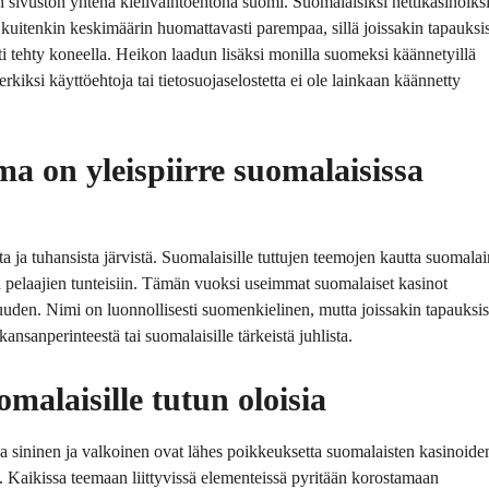
in sivuston yhtenä kielivaihtoehtona suomi. Suomalaisiksi nettikasinoiks
n kuitenkin keskimäärin huomattavasti parempaa, sillä joissakin tapauksi
i tehty koneella. Heikon laadun lisäksi monilla suomeksi käännetyillä
rkiksi käyttöehtoja tai tietosuojaselostetta ei ole lainkaan käännetty
a on yleispiirre suomalaisissa
ta ja tuhansista järvistä. Suomalaisille tuttujen teemojen kautta suomala
 pelaajien tunteisiin. Tämän vuoksi useimmat suomalaiset kasinot
uden. Nimi on luonnollisesti suomenkielinen, mutta joissakin tapauksi
anperinteestä tai suomalaisille tärkeistä juhlista.
omalaisille tutun oloisia
 sininen ja valkoinen ovat lähes poikkeuksetta suomalaisten kasinoide
. Kaikissa teemaan liittyvissä elementeissä pyritään korostamaan