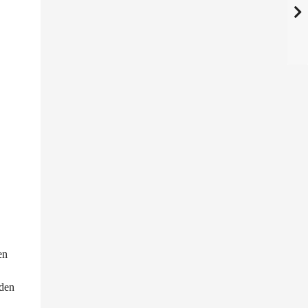
en
iden