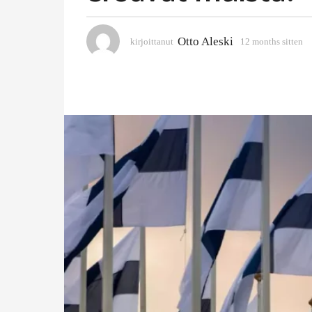
t
h
Otto Aleski
kirjoittanut
12 months sitten
1
s
1
s
m
o
i
n
t
t
t
h
e
s
s
n
i
1
t
1
t
m
e
n
o
n
t
h
s
s