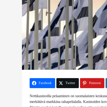
i
t
t
e
n
Facebook
Twitter
Pinterest
Nettikasinoilla pelaaminen on suomalaisten keskuu
merkittävä markkina rahapelialalla. Kasinoiden kova