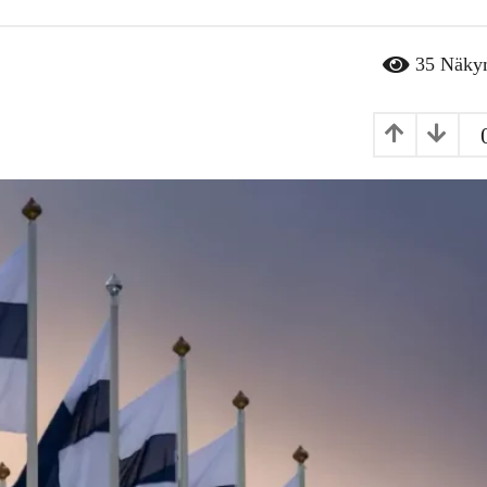
35
Näky