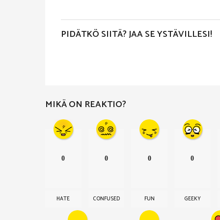
s
t
PIDÄTKÖ SIITÄ? JAA SE YSTÄVILLESI!
P
a
g
i
MIKÄ ON REAKTIO?
n
a
t
i
0
0
0
0
o
n
HATE
CONFUSED
FUN
GEEKY