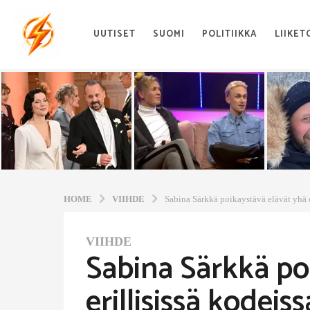
UUTISET
SUOMI
POLITIIKKA
LIIKET
HOME
VIIHDE
Sabina Särkkä poikaystävä elävät yhä e
VIIHDE
3
Sabina Särkkä po
m
o
erillisissä kodeiss
n
t