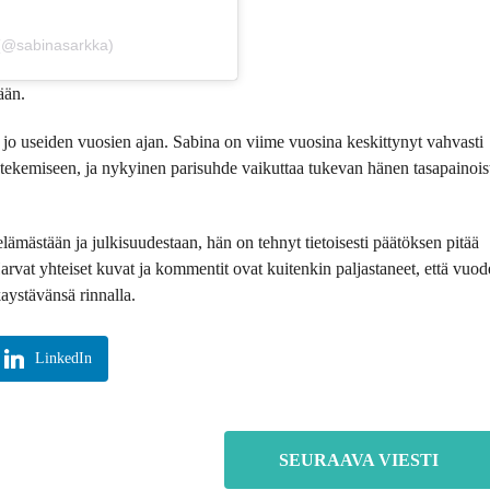
 (@sabinasarkka)
ään.
jo useiden vuosien ajan. Sabina on viime vuosina keskittynyt vahvasti
a tekemiseen, ja nykyinen parisuhde vaikuttaa tukevan hänen tasapainois
mästään ja julkisuudestaan, hän on tehnyt tietoisesti päätöksen pitää
arvat yhteiset kuvat ja kommentit ovat kuitenkin paljastaneet, että vuo
kaystävänsä rinnalla.
LinkedIn
SEURAAVA VIESTI