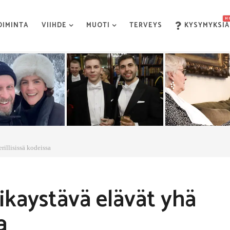
H
OIMINTA
VIIHDE
MUOTI
TERVEYS
KYSYMYKSIÄ
rillisissä kodeissa
ikaystävä elävät yhä
a