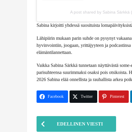
A post shared by Sabina Särkkä
Sabina kirjoitti yhdessä suosituista lomapäivityksist
Lähipiirin mukaan parin suhde on pysynyt vakaana 
hyvinvointiin, joogaan, yrittäjyyteen ja podcastins
elämäntilannettaan.
Vaikka Sabina Särkkä tunnetaan näyttävästä some-elä
parisuhteensa suurimmaksi osaksi pois otsikoista. H
2026 Sabina elää onnellista ja rauhallista arkea poi
Facebook
Twitter
Pinterest
P
EDELLINEN VIESTI
o