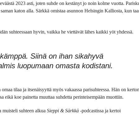
eväästä 2023 asti, joten suhde on kestänyt jo noin kolme vuotta. Parisk
su saman katon alla. Särkkä omistaa asunnon Helsingin Kalliosta, kun taa
eidän suhteessaan hyvin, vaikka he viettävät lähes kaikki yöt yhdessä.
 kämppä. Siinä on ihan sikahyvä
ä valmis luopumaan omasta kodistani.
a omaa tilaa ja itsenäisyyttä myös vakaassa parisuhteessa. Hän on kerto
a eikä koe painetta muuttaa suhdetta perinteisempään muottiin.
na muisteli suhteen alkua
Sieppi & Särkkä
-podcastissa ja kertoi