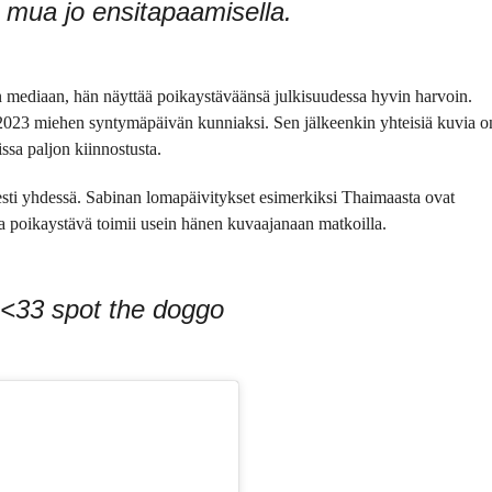
 mua jo ensitapaamisella.
een mediaan, hän näyttää poikaystäväänsä julkisuudessa hyvin harvoin.
2023 miehen syntymäpäivän kunniaksi. Sen jälkeenkin yhteisiä kuvia o
issa paljon kiinnostusta.
esti yhdessä. Sabinan lomapäivitykset esimerkiksi Thaimaasta ovat
ja poikaystävä toimii usein hänen kuvaajanaan matkoilla.
 <33 spot the doggo