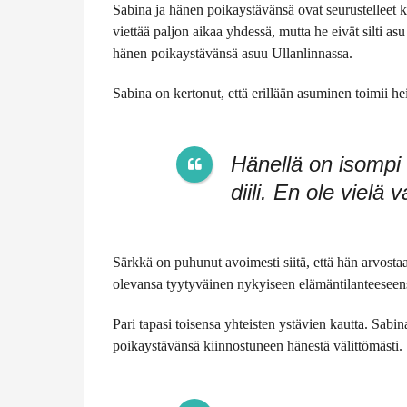
Sabina ja hänen poikaystävänsä ovat seurustelleet k
viettää paljon aikaa yhdessä, mutta he eivät silti a
hänen poikaystävänsä asuu Ullanlinnassa.
Sabina on kertonut, että erillään asuminen toimii h
Hänellä on isompi
diili. En ole viel
Särkkä on puhunut avoimesti siitä, että hän arvosta
olevansa tyytyväinen nykyiseen elämäntilanteeseens
Pari tapasi toisensa yhteisten ystävien kautta. Sabi
poikaystävänsä kiinnostuneen hänestä välittömästi.