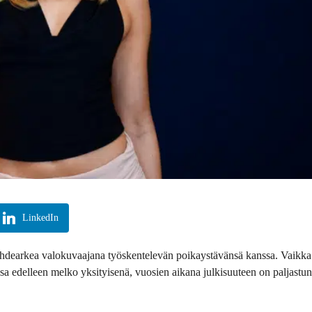
LinkedIn
uhdearkea valokuvaajana työskentelevän poikaystävänsä kanssa. Vaikka
sa edelleen melko yksityisenä, vuosien aikana julkisuuteen on paljastun