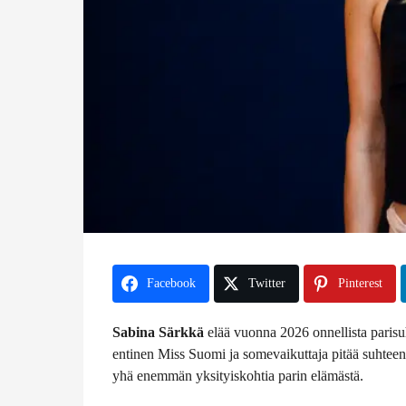
t
e
n
Facebook
Twitter
Pinterest
Sabina Särkkä
elää vuonna 2026 onnellista paris
entinen Miss Suomi ja somevaikuttaja pitää suhteen
yhä enemmän yksityiskohtia parin elämästä.