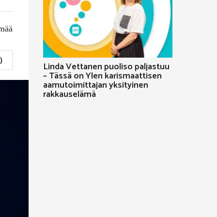
mää
0
Linda Vettanen puoliso paljastuu
– Tässä on Ylen karismaattisen
aamutoimittajan yksityinen
rakkauselämä