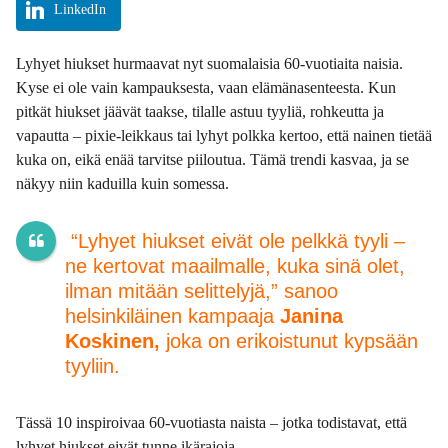
LinkedIn
Lyhyet hiukset hurmaavat nyt suomalaisia 60-vuotiaita naisia.
Kyse ei ole vain kampauksesta, vaan elämänasenteesta. Kun
pitkät hiukset jäävät taakse, tilalle astuu tyyliä, rohkeutta ja
vapautta – pixie-leikkaus tai lyhyt polkka kertoo, että nainen tietää
kuka on, eikä enää tarvitse piiloutua. Tämä trendi kasvaa, ja se
näkyy niin kaduilla kuin somessa.
“Lyhyet hiukset eivät ole pelkkä tyyli –
ne kertovat maailmalle, kuka sinä olet,
ilman mitään selittelyjä,” sanoo
helsinkiläinen kampaaja
Janina
Koskinen,
joka on erikoistunut kypsään
tyyliin.
Tässä 10 inspiroivaa 60-vuotiasta naista – jotka todistavat, että
lyhyet hiukset eivät tunne ikärajoja.