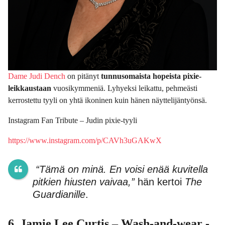
Dame Judi Dench
on pitänyt
tunnusomaista hopeista pixie-
leikkaustaan
vuosikymmeniä. Lyhyeksi leikattu, pehmeästi
kerrostettu tyyli on yhtä ikoninen kuin hänen näyttelijäntyönsä.
Instagram Fan Tribute – Judin pixie-tyyli
https://www.instagram.com/p/CAVh3uGAKwX
“Tämä on minä. En voisi enää kuvitella
pitkien hiusten vaivaa,”
hän kertoi
The
Guardianille
.
6. Jamie Lee Curtis – Wash-and-wear -