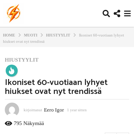
HOME
MUOTI
HIUSTYYLIT
Ikoniset 60-vuotiaan lyhyet
hiukset ovat nyt trendissä
HIUSTYYLIT
1
y
e
Ikoniset 60-vuotiaan lyhyet
a
hiukset ovat nyt trendissä
r
s
i
Eero Igor
kirjoittanut
1 year sitten
1
t
1
t
m
795
Näkymää
e
o
n
n