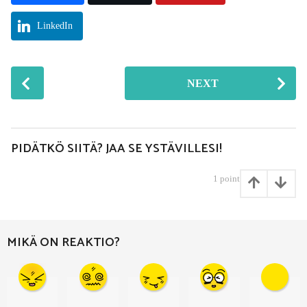
LinkedIn
P
NEXT
o
s
t
P
PIDÄTKÖ SIITÄ? JAA SE YSTÄVILLESI!
a
g
1
point
i
n
a
MIKÄ ON REAKTIO?
t
i
o
n