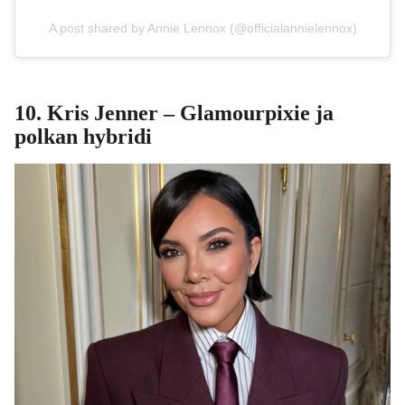
A post shared by Annie Lennox (@officialannielennox)
10.
Kris Jenner
– Glamourpixie ja
polkan hybridi