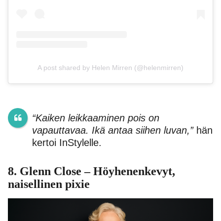
A post shared by Helen Mirren (@helenmirren)
“Kaiken leikkaaminen pois on
vapauttavaa. Ikä antaa siihen luvan,”
hän
kertoi InStylelle.
8.
Glenn Close
– Höyhenenkevyt,
naisellinen pixie