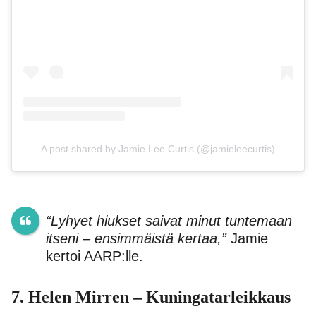
A post shared by Jamie Lee Curtis (@jamieleecurtis)
“Lyhyet hiukset saivat minut tuntemaan
itseni – ensimmäistä kertaa,”
Jamie
kertoi AARP:lle.
7. Helen Mirren – Kuningatarleikkaus