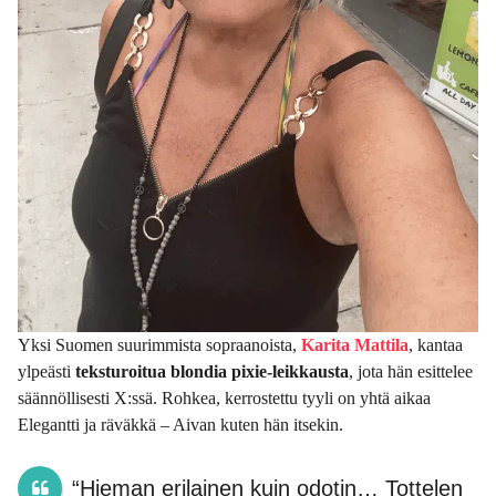
Yksi Suomen suurimmista sopraanoista,
Karita Mattila
, kantaa
ylpeästi
teksturoitua blondia pixie-leikkausta
, jota hän esittelee
säännöllisesti X:ssä. Rohkea, kerrostettu tyyli on yhtä aikaa
Elegantti ja räväkkä – Aivan kuten hän itsekin.
“Hieman erilainen kuin odotin… Tottelen