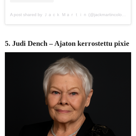
A post shared by Ｊａｃｋ Ｍａｒｔｉｎ (@jackmartincolorist)
5. Judi Dench – Ajaton kerrostettu pixie