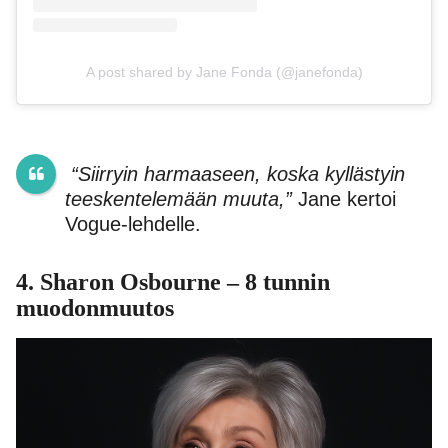
A post shared by Jane Fonda (@janefonda)
“Siirryin harmaaseen, koska kyllästyin
teeskentelemään muuta,”
Jane kertoi
Vogue-lehdelle.
4.
Sharon Osbourne
– 8 tunnin
muodonmuutos