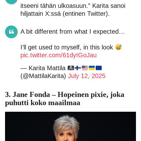
itseeni tähän ulkoasuun.” Karita sanoi
hiljattain X:ssä (entinen Twitter).
A bit different from what I expected…
I’ll get used to myself, in this look
pic.twitter.com/61dyIGoJau
— Karita Mattila
(@MattilaKarita)
July 12, 2025
3.
Jane Fonda
– Hopeinen pixie, joka
puhutti koko maailmaa