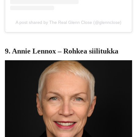
A post shared by The Real Glenn Close (@glennclose)
9.
Annie Lennox
– Rohkea siilitukka