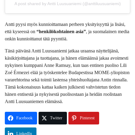
A post shared by Antti Luusuaniemi (@anttiluusuaniemi)
Antti pyysi myös kunnioittamaan perheen yksityisyyttä ja lisäsi,
että kyseessä on
“henkilökohtainen asia”
, ja suomalainen media
onkin kunnioittanut tätä pyyntöä.
Tänä päivänä Antti Luusuaniemi jatkaa uraansa näyttelijänä,
käsikirjoittajana ja tuottajana, ja hänen elämäänsä jakaa avoimesti
nykyinen kumppani Anne Ramsay, kun taas entinen puoliso Lili
Zoé Érmezei elää ja työskentelee Budapestissa MOME-yliopiston
vararehtorina sekä toimii lastensa yhteishuoltajana Antin rinnalla.
Tämä kokonaisuus kattaa kaiken julkisesti vahvistetun tiedon
hänen entisestä ja nykyisestä puolisostaan ja heidän roolistaan
Antti Luusuaniemen elämässä.
Facebook
Twitter
Pinterest
LinkedIn