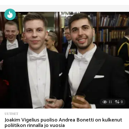
d
a
y
s
s
i
t
t
e
n
11
0
UUTISET
Joakim Vigelius puoliso Andrea Bonetti on kulkenut
poliitikon rinnalla jo vuosia