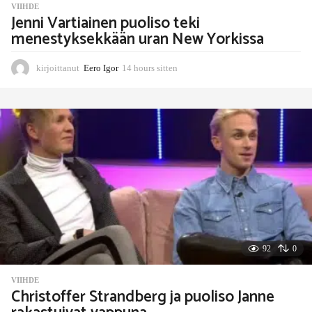
VIIHDE
Jenni Vartiainen puoliso teki
menestyksekkään uran New Yorkissa
kirjoittanut
Eero Igor
14 hours sitten
1
4
h
o
u
r
s
s
i
t
t
e
n
92
0
VIIHDE
Christoffer Strandberg ja puoliso Janne