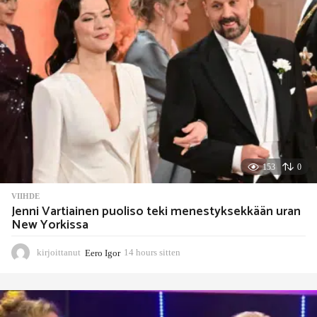
n
153
0
VIIHDE
Jenni Vartiainen puoliso teki menestyksekkään uran
New Yorkissa
kirjoittanut
Eero Igor
14 hours sitten
1
4
h
o
u