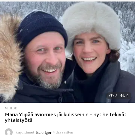
o
u
r
s
s
i
t
t
e
n
8
0
VIIHDE
Maria Ylipää aviomies jäi kulisseihin – nyt he tekivät
yhteistyötä
kirjoittanut
Eero Igor
4 days sitten
4