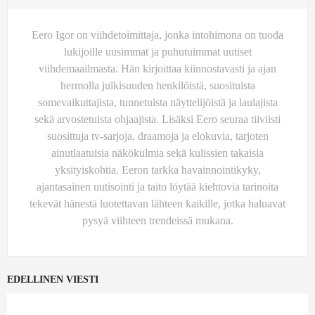
Eero Igor on viihdetoimittaja, jonka intohimona on tuoda
lukijoille uusimmat ja puhutuimmat uutiset
viihdemaailmasta. Hän kirjoittaa kiinnostavasti ja ajan
hermolla julkisuuden henkilöistä, suosituista
somevaikuttajista, tunnetuista näyttelijöistä ja laulajista
sekä arvostetuista ohjaajista. Lisäksi Eero seuraa tiiviisti
suosittuja tv-sarjoja, draamoja ja elokuvia, tarjoten
ainutlaatuisia näkökulmia sekä kulissien takaisia
yksityiskohtia. Eeron tarkka havainnointikyky,
ajantasainen uutisointi ja taito löytää kiehtovia tarinoita
tekevät hänestä luotettavan lähteen kaikille, jotka haluavat
pysyä viihteen trendeissä mukana.
EDELLINEN VIESTI