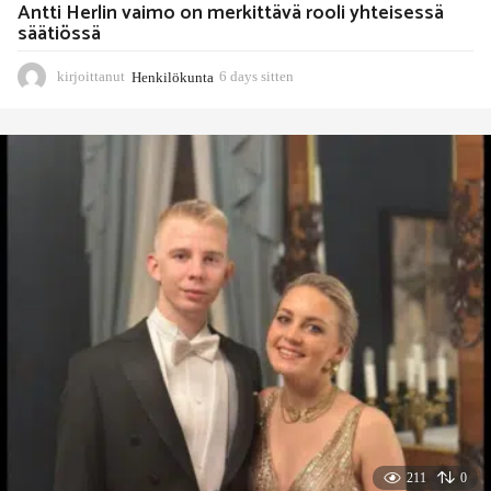
Antti Herlin vaimo on merkittävä rooli yhteisessä
säätiössä
kirjoittanut
Henkilökunta
6 days sitten
6
d
a
y
s
s
i
t
t
e
n
211
0