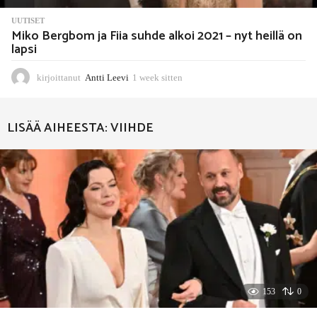
UUTISET
Miko Bergbom ja Fiia suhde alkoi 2021 – nyt heillä on
lapsi
kirjoittanut
Antti Leevi
1 week sitten
1
w
e
e
LISÄÄ AIHEESTA:
VIIHDE
k
s
i
t
t
e
n
153
0