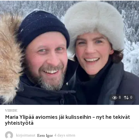
o
u
r
s
s
i
t
t
e
n
8
0
VIIHDE
Maria Ylipää aviomies jäi kulisseihin – nyt he tekivät
yhteistyötä
kirjoittanut
Eero Igor
4 days sitten
4