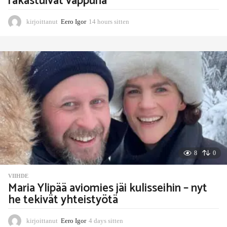
rakastuivat vappuna
kirjoittanut
Eero Igor
14 hours sitten
1
4
h
o
u
r
s
s
i
t
t
e
n
8
0
VIIHDE
Maria Ylipää aviomies jäi kulisseihin – nyt
he tekivät yhteistyötä
kirjoittanut
Eero Igor
4 days sitten
4