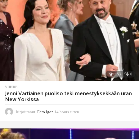
153
0
VIIHDE
Jenni Vartiainen puoliso teki menestyksekkään uran
New Yorkissa
kirjoittanut
Eero Igor
14 hours sitten
1
4
h
o
u