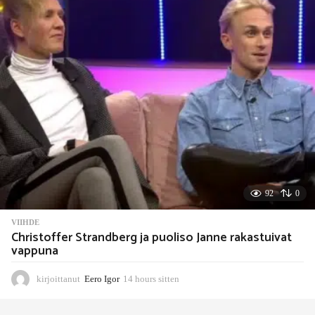
r
s
s
i
t
t
e
n
92
0
VIIHDE
Christoffer Strandberg ja puoliso Janne rakastuivat
vappuna
kirjoittanut
Eero Igor
14 hours sitten
1
4
h