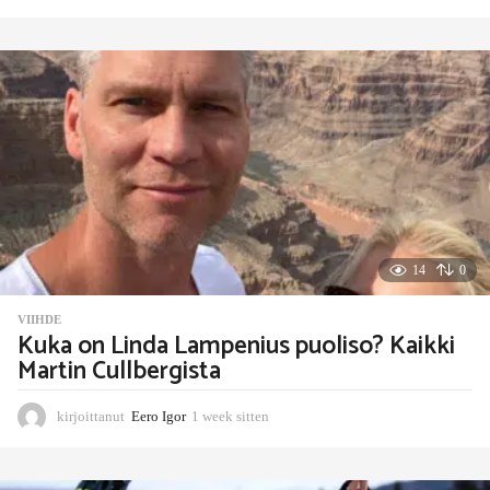
d
a
y
s
s
i
t
t
e
n
14
0
VIIHDE
Kuka on Linda Lampenius puoliso? Kaikki
Martin Cullbergista
kirjoittanut
Eero Igor
1 week sitten
1
w
e
e