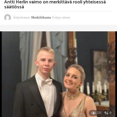
Antti Herlin vaimo on merkittävä rooli yhteisessä
säätiössä
kirjoittanut
Henkilökunta
6 days sitten
6
d
a
y
s
s
i
t
t
e
n
211
0