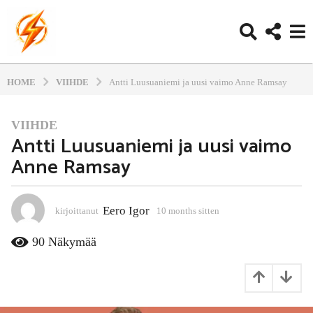
HOME
VIIHDE
Antti Luusuaniemi ja uusi vaimo Anne Ramsay
VIIHDE
1
Antti Luusuaniemi ja uusi vaimo
0
Anne Ramsay
m
o
n
t
Eero Igor
kirjoittanut
10 months sitten
1
0
h
m
90
Näkymää
s
o
s
n
i
t
h
t
s
t