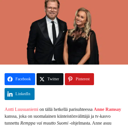
s
e
i
n
t
t
1
e
0
n
m
o
n
t
h
s
s
Facebook
Twitter
Pinterest
i
t
LinkedIn
t
e
n
Antti Luusuaniemi
on tällä hetkellä parisuhteessa
Anne Ramsay
kanssa, joka on suomalainen kiinteistönvälittäjä ja tv-kasvo
tunnettu
Remppa vai muutto Suomi
-ohjelmasta. Anne asuu