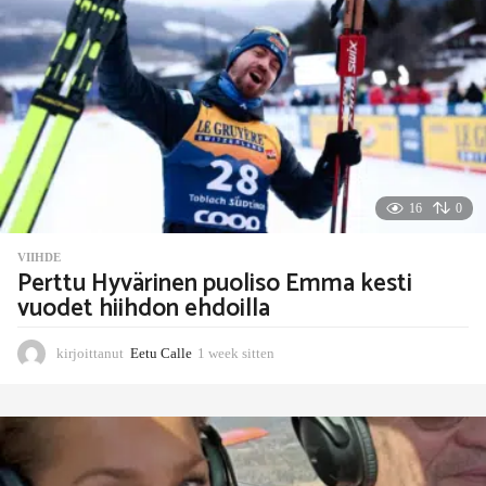
k
s
i
t
t
e
n
16
0
VIIHDE
Perttu Hyvärinen puoliso Emma kesti
vuodet hiihdon ehdoilla
kirjoittanut
Eetu Calle
1 week sitten
1
w
e
e
k
s
i