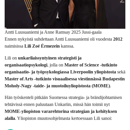
Antti Luusuaniemi ja Anne Ramsay 2025 Jussi-gaala
Ennen nykyistä suhdettaan Antti Luusuaniemi oli vuodesta
2012
naimisissa
Lili Zoé Érmezein
kanssa.
Lili on
unkarilaissyntyinen strategisti ja
organisaatiopsykologi
, jolla on
Master of Science -tutkinto
organisaatio- ja työpsykologiassa Liverpoolin yliopistosta
sekä
Master of Arts -tutkinto visuaalisessa viestinnässä Budapestin
Moholy-Nagy -taide- ja muotoiluyliopistosta (MOME)
.
Hän työskenteli pitkään Suomessa strategia- ja brändijohtamisen
tehtävissä ennen paluutaan Unkariin, missä hän toimii nyt
MOME-yliopiston vararehtorina strategian ja kehityksen
alalla
. Yliopiston muutosohjelmasta kertoessaan Lili sanoi: