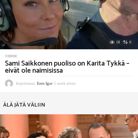
t
t
e
n
18
0
VIIHDE
Sami Saikkonen puoliso on Karita Tykkä –
eivät ole naimisissa
kirjoittanut
Eero Igor
1 week sitten
1
w
e
e
ÄLÄ JÄTÄ VÄLIIN
k
s
i
t
t
e