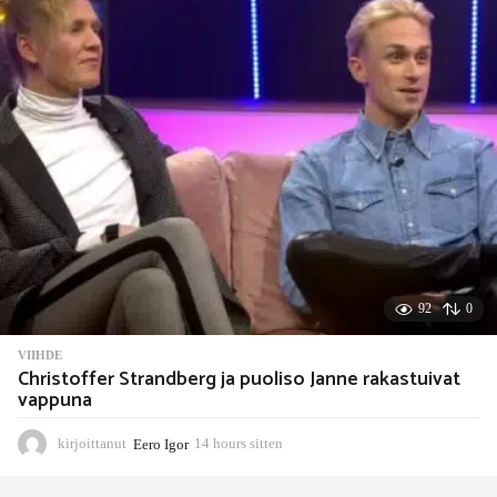
r
s
s
i
t
t
e
n
92
0
VIIHDE
Christoffer Strandberg ja puoliso Janne rakastuivat
vappuna
kirjoittanut
Eero Igor
14 hours sitten
1
4
h