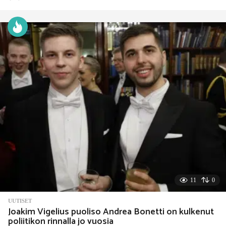
d
a
y
s
s
i
t
t
e
n
11
0
UUTISET
Joakim Vigelius puoliso Andrea Bonetti on kulkenut
poliitikon rinnalla jo vuosia