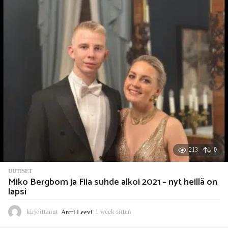
k
s
i
t
t
e
n
213
0
UUTISET
Miko Bergbom ja Fiia suhde alkoi 2021 – nyt heillä on
lapsi
kirjoittanut
Antti Leevi
1 week sitten
1
w