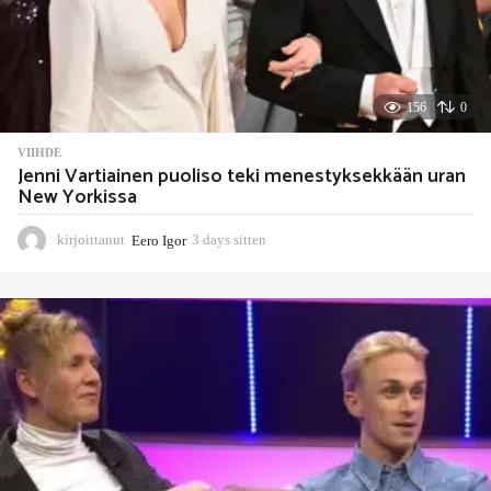
156
0
VIIHDE
Jenni Vartiainen puoliso teki menestyksekkään uran
New Yorkissa
kirjoittanut
Eero Igor
3 days sitten
3
d
a
y
s
s
i
t
t
e
n