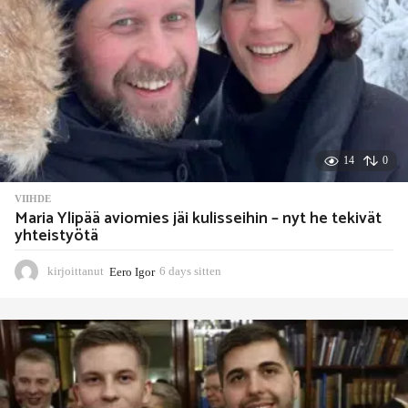
n
14
0
VIIHDE
Maria Ylipää aviomies jäi kulisseihin – nyt he tekivät
yhteistyötä
kirjoittanut
Eero Igor
6 days sitten
6
d
a
y
s
s
i
t