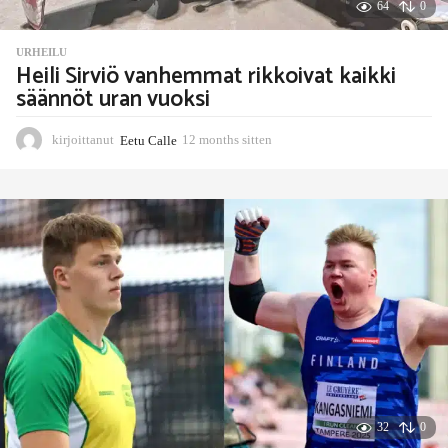
64
0
URHEILU
Heili Sirviö vanhemmat rikkoivat kaikki
säännöt uran vuoksi
kirjoittanut
Eetu Calle
12 months sitten
1
1
m
o
n
t
h
s
s
i
t
t
e
n
32
0