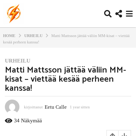
HOME
URHEILU
Matti Mattsson jättää väliin MM-kisat – viettää
kesää perheen kanssa!
URHEILU
1
Matti Mattsson jättää väliin MM-
y
kisat – viettää kesää perheen
e
a
kanssa!
r
s
i
Eetu Calle
kirjoittanut
1 year sitten
1
t
1
m
t
34
Näkymää
o
e
n
n
t