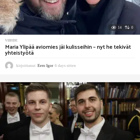
14
0
VIIHDE
Maria Ylipää aviomies jäi kulisseihin – nyt he tekivät
yhteistyötä
kirjoittanut
Eero Igor
6 days sitten
6
d
a
y
s
s
i
t
t
e
n