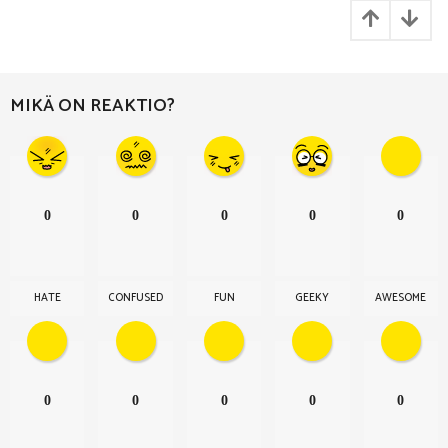
g
i
n
a
MIKÄ ON REAKTIO?
t
i
o
n
0
0
0
0
0
HATE
CONFUSED
FUN
GEEKY
AWESOME
0
0
0
0
0