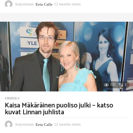
kirjoittanut
Eetu Calle
12 months sitten
1
1
m
o
n
t
h
s
s
i
t
t
e
n
135
1
URHEILU
Kaisa Mäkäräinen puoliso julki – katso
kuvat Linnan juhlista
kirjoittanut
Eetu Calle
12 months sitten
1
1