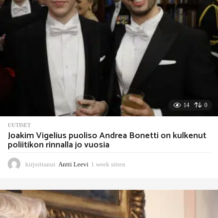
t
e
n
14
0
UUTISET
Joakim Vigelius puoliso Andrea Bonetti on kulkenut
poliitikon rinnalla jo vuosia
kirjoittanut
Antti Leevi
1 week sitten
1
w
e
e
k
s