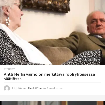
i
t
t
e
n
21
0
UUTISET
Antti Herlin vaimo on merkittävä rooli yhteisessä
säätiössä
kirjoittanut
Henkilökunta
1 week sitten
1
w
e
e