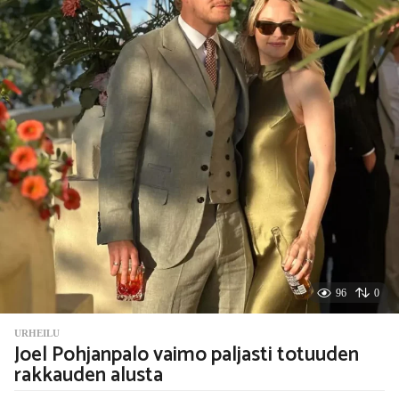
i
t
t
e
n
96
0
URHEILU
Joel Pohjanpalo vaimo paljasti totuuden
rakkauden alusta