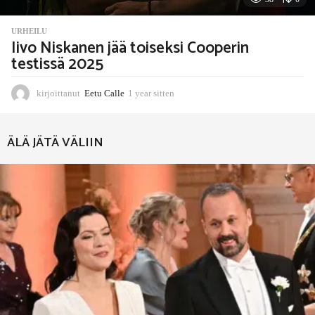
URHEILU
Iivo Niskanen jää toiseksi Cooperin
testissä 2025
kirjoittanut
Eetu Calle
1 year sitten
1
1
m
o
ÄLÄ JÄTÄ VÄLIIN
n
t
h
s
s
i
t
t
e
n