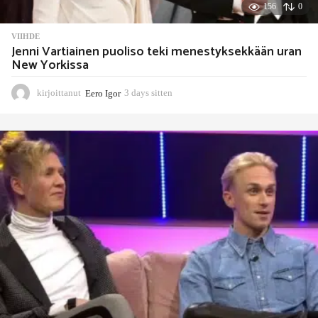
156
0
VIIHDE
Jenni Vartiainen puoliso teki menestyksekkään uran
New Yorkissa
kirjoittanut
Eero Igor
3 days sitten
3
d
a
y
s
s
i
t
t
e
n