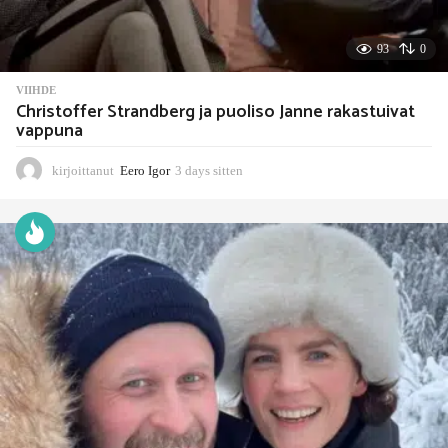
93
0
VIIHDE
Christoffer Strandberg ja puoliso Janne rakastuivat
vappuna
kirjoittanut
Eero Igor
3 days sitten
3
d
a
y
s
s
i
t
t
e
n