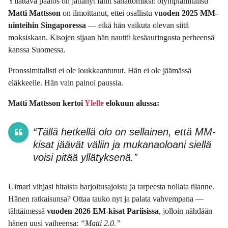
Yllättävä päätös on jättänyt fanit sanattomiksi: olympiamitalisti
Matti Mattsson
on ilmoittanut, ettei osallistu
vuoden 2025 MM-
uinteihin Singaporessa
— eikä hän vaikuta olevan siitä
moksiskaan. Kisojen sijaan hän nauttii kesäauringosta perheensä
kanssa Suomessa.
Pronssimitalisti ei ole loukkaantunut. Hän ei ole jäämässä
eläkkeelle. Hän vain painoi paussia.
Matti Mattsson kertoi
Ylelle
elokuun alussa:
“Tällä hetkellä olo on sellainen, että MM-
kisat jäävät väliin ja mukanaoloani siellä
voisi pitää yllätyksenä.”
Uimari vihjasi hitaista harjoitusajoista ja tarpeesta nollata tilanne.
Hänen ratkaisunsa? Ottaa tauko nyt ja palata vahvempana —
tähtäimessä
vuoden 2026 EM-kisat Pariisissa
, jolloin nähdään
hänen uusi vaiheensa:
“Matti 2.0.”