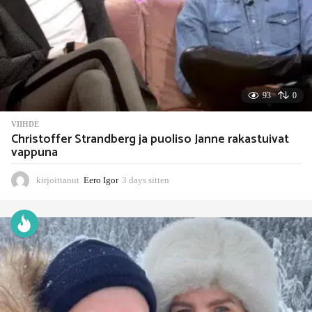
93
0
VIIHDE
Christoffer Strandberg ja puoliso Janne rakastuivat
vappuna
kirjoittanut
Eero Igor
3 days sitten
3
d
a
y
s
s
i
t
t
e