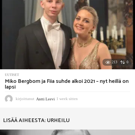
e
n
213
0
UUTISET
Miko Bergbom ja Fiia suhde alkoi 2021 – nyt heillä on
lapsi
kirjoittanut
Antti Leevi
1 week sitten
1
w
e
e
LISÄÄ AIHEESTA:
URHEILU
k
s
i