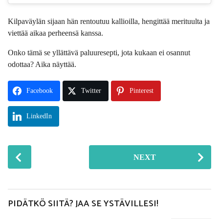
Kilpaväylän sijaan hän rentoutuu kallioilla, hengittää merituulta ja
viettää aikaa perheensä kanssa.
Onko tämä se yllättävä paluuresepti, jota kukaan ei osannut
odottaa? Aika näyttää.
Facebook
Twitter
Pinterest
LinkedIn
P
NEXT
o
s
t
P
PIDÄTKÖ SIITÄ? JAA SE YSTÄVILLESI!
a