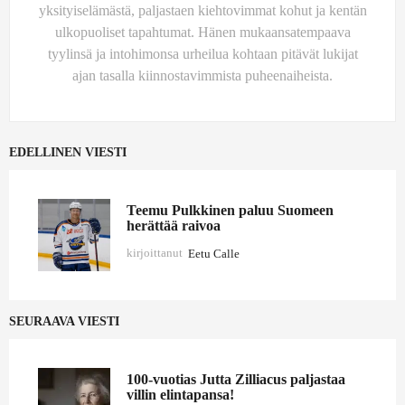
yksityiselämästä, paljastaen kiehtovimmat kohut ja kentän
ulkopuoliset tapahtumat. Hänen mukaansatempaava
tyylinsä ja intohimonsa urheilua kohtaan pitävät lukijat
ajan tasalla kiinnostavimmista puheenaiheista.
EDELLINEN VIESTI
Teemu Pulkkinen paluu Suomeen
herättää raivoa
kirjoittanut
Eetu Calle
SEURAAVA VIESTI
100-vuotias Jutta Zilliacus paljastaa
villin elintapansa!