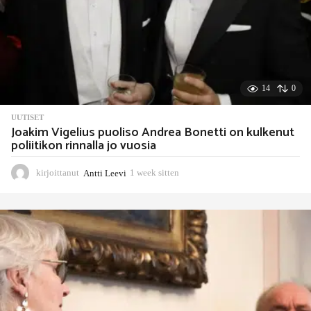
14
0
UUTISET
Joakim Vigelius puoliso Andrea Bonetti on kulkenut
poliitikon rinnalla jo vuosia
kirjoittanut
Antti Leevi
1 week sitten
1
w
e
e
k
s
i
t
t
e
n