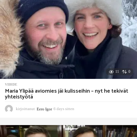
t
t
e
n
11
0
VIIHDE
Maria Ylipää aviomies jäi kulisseihin – nyt he tekivät
yhteistyötä
kirjoittanut
Eero Igor
6 days sitten
6
d
a
y
s