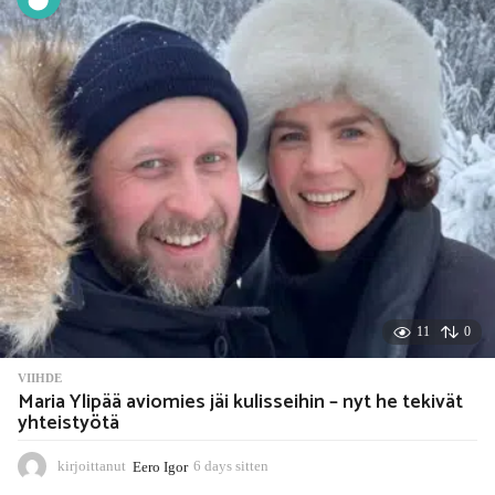
s
s
i
t
t
e
n
11
0
VIIHDE
Maria Ylipää aviomies jäi kulisseihin – nyt he tekivät
yhteistyötä
kirjoittanut
Eero Igor
6 days sitten
6
d