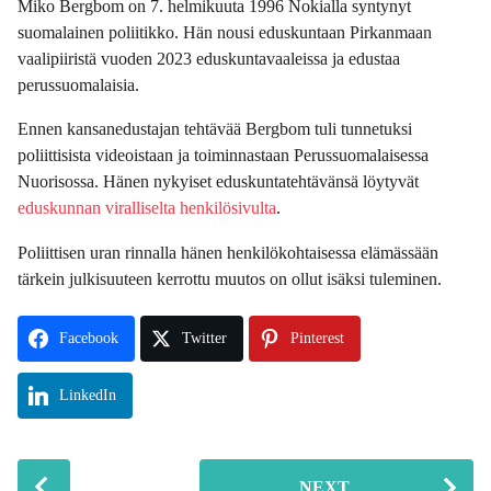
Miko Bergbom on 7. helmikuuta 1996 Nokialla syntynyt
suomalainen poliitikko. Hän nousi eduskuntaan Pirkanmaan
vaalipiiristä vuoden 2023 eduskuntavaaleissa ja edustaa
perussuomalaisia.
Ennen kansanedustajan tehtävää Bergbom tuli tunnetuksi
poliittisista videoistaan ja toiminnastaan Perussuomalaisessa
Nuorisossa. Hänen nykyiset eduskuntatehtävänsä löytyvät
eduskunnan viralliselta henkilö­sivulta
.
Poliittisen uran rinnalla hänen henkilökohtaisessa elämässään
tärkein julkisuuteen kerrottu muutos on ollut isäksi tuleminen.
Facebook
Twitter
Pinterest
LinkedIn
P
NEXT