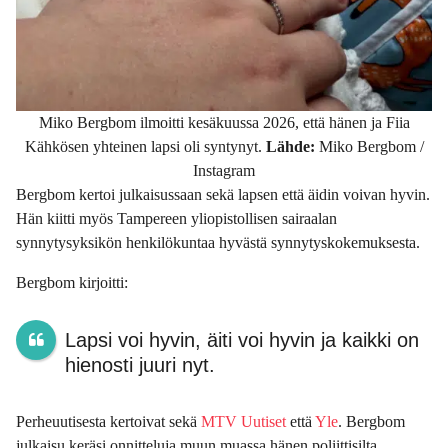
Miko Bergbom ilmoitti kesäkuussa 2026, että hänen ja Fiia
Kähkösen yhteinen lapsi oli syntynyt.
Lähde:
Miko Bergbom /
Instagram
Bergbom kertoi julkaisussaan sekä lapsen että äidin voivan hyvin.
Hän kiitti myös Tampereen yliopistollisen sairaalan
synnytysyksikön henkilökuntaa hyvästä synnytyskokemuksesta.
Bergbom kirjoitti:
Lapsi voi hyvin, äiti voi hyvin ja kaikki on
hienosti juuri nyt.
Perheuutisesta kertoivat sekä
MTV Uutiset
että
Yle
. Bergbom
julkaisu keräsi onnitteluja muun muassa hänen poliittisilta