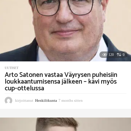
k
s
s
i
t
t
e
n
120
0
UUTISET
Arto Satonen vastaa Väyrysen puheisiin
loukkaantumisensa jälkeen – kävi myös
cup-ottelussa
kirjoittanut
Henkilökunta
7 months sitten
7
m
o
n
t
h