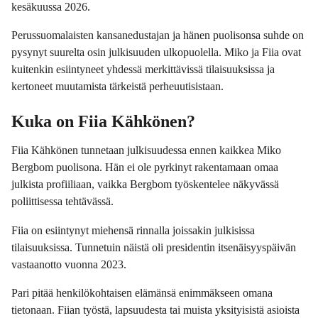
kesäkuussa 2026.
Perussuomalaisten kansanedustajan ja hänen puolisonsa suhde on
pysynyt suurelta osin julkisuuden ulkopuolella. Miko ja Fiia ovat
kuitenkin esiintyneet yhdessä merkittävissä tilaisuuksissa ja
kertoneet muutamista tärkeistä perheuutisistaan.
Kuka on Fiia Kähkönen?
Fiia Kähkönen tunnetaan julkisuudessa ennen kaikkea Miko
Bergbom puolisona. Hän ei ole pyrkinyt rakentamaan omaa
julkista profiiliaan, vaikka Bergbom työskentelee näkyvässä
poliittisessa tehtävässä.
Fiia on esiintynyt miehensä rinnalla joissakin julkisissa
tilaisuuksissa. Tunnetuin näistä oli presidentin itsenäisyyspäivän
vastaanotto vuonna 2023.
Pari pitää henkilökohtaisen elämänsä enimmäkseen omana
tietonaan. Fiian työstä, lapsuudesta tai muista yksityisistä asioista