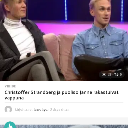
i
t
t
e
n
93
0
VIIHDE
Christoffer Strandberg ja puoliso Janne rakastuivat
vappuna
kirjoittanut
Eero Igor
3 days sitten
3
d
a
y