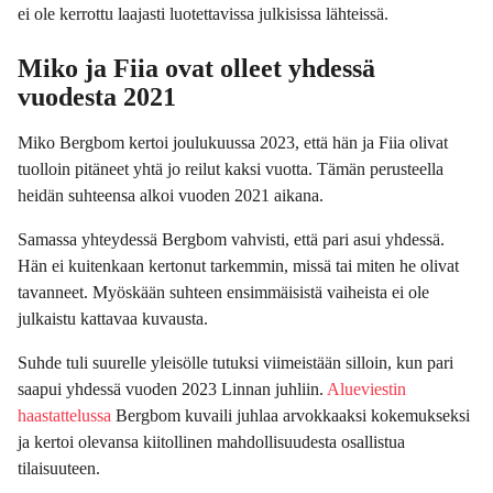
ei ole kerrottu laajasti luotettavissa julkisissa lähteissä.
Miko ja Fiia ovat olleet yhdessä
vuodesta 2021
Miko Bergbom kertoi joulukuussa 2023, että hän ja Fiia olivat
tuolloin pitäneet yhtä jo reilut kaksi vuotta. Tämän perusteella
heidän suhteensa alkoi vuoden 2021 aikana.
Samassa yhteydessä Bergbom vahvisti, että pari asui yhdessä.
Hän ei kuitenkaan kertonut tarkemmin, missä tai miten he olivat
tavanneet. Myöskään suhteen ensimmäisistä vaiheista ei ole
julkaistu kattavaa kuvausta.
Suhde tuli suurelle yleisölle tutuksi viimeistään silloin, kun pari
saapui yhdessä vuoden 2023 Linnan juhliin.
Alueviestin
haastattelussa
Bergbom kuvaili juhlaa arvokkaaksi kokemukseksi
ja kertoi olevansa kiitollinen mahdollisuudesta osallistua
tilaisuuteen.