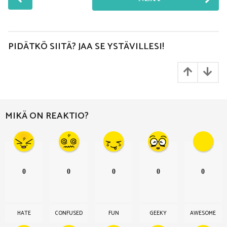
o
s
t
P
PIDÄTKÖ SIITÄ? JAA SE YSTÄVILLESI!
a
g
i
n
a
MIKÄ ON REAKTIO?
t
i
o
n
0
0
0
0
0
HATE
CONFUSED
FUN
GEEKY
AWESOME