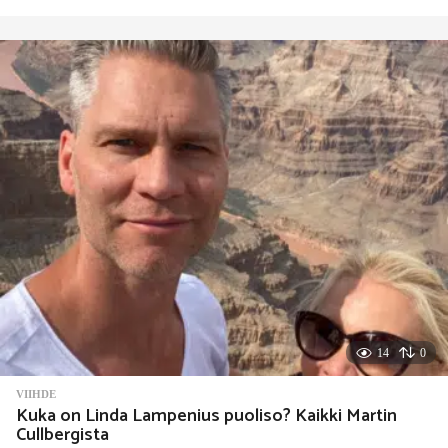
w
e
e
k
s
i
t
t
e
n
14
0
VIIHDE
Kuka on Linda Lampenius puoliso? Kaikki Martin
Cullbergista