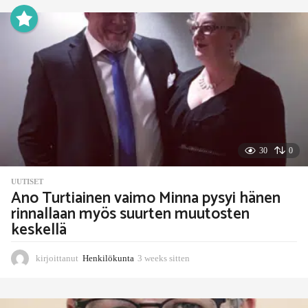
e
k
s
i
t
t
e
n
30
0
UUTISET
Ano Turtiainen vaimo Minna pysyi hänen
rinnallaan myös suurten muutosten
keskellä
kirjoittanut
Henkilökunta
3 weeks sitten
3
w
e
e