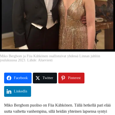
Miko Bergbom ja Fiia Kähkönen osallistuivat yhdessä Linnan juhliin
joulukuussa 2023. Lähde: Alueviesti
Facebook
Twitter
Pinterest
LinkedIn
Miko Bergbom puoliso on Fiia Kähkönen. Tällä hetkellä pari elää
uutta vaihetta vanhempina, sillä heidän yhteinen lapsensa syntyi