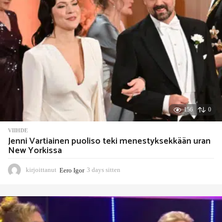
e
n
156
0
VIIHDE
Jenni Vartiainen puoliso teki menestyksekkään uran
New Yorkissa
kirjoittanut
Eero Igor
3 days sitten
3
d
a
y
s
s