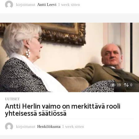
kirjoittanut
Antti Leevi
1 week sitten
1
w
e
e
k
s
i
t
t
e
n
19
0
UUTISET
Antti Herlin vaimo on merkittävä rooli
yhteisessä säätiössä
kirjoittanut
Henkilökunta
1 week sitten
1
w
e