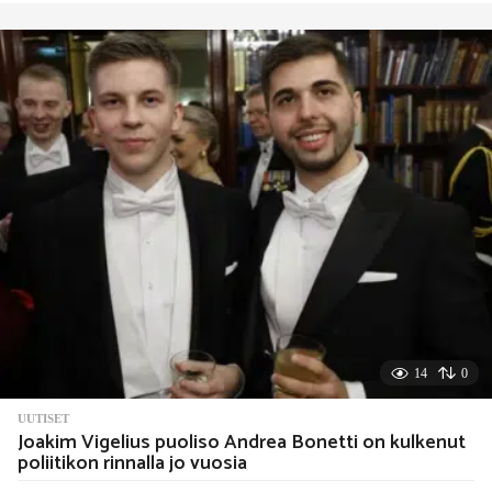
a
y
s
s
i
t
t
e
n
14
0
UUTISET
Joakim Vigelius puoliso Andrea Bonetti on kulkenut
poliitikon rinnalla jo vuosia