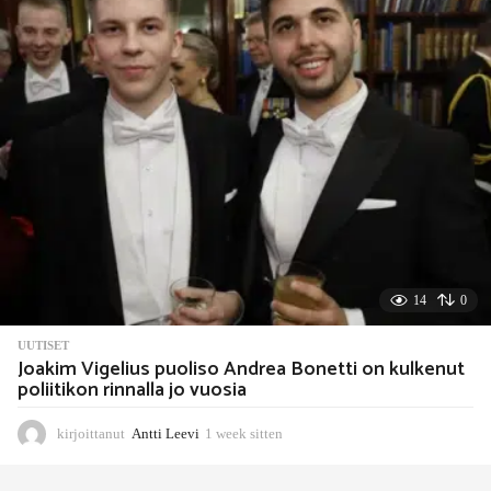
s
i
t
t
e
n
14
0
UUTISET
Joakim Vigelius puoliso Andrea Bonetti on kulkenut
poliitikon rinnalla jo vuosia
kirjoittanut
Antti Leevi
1 week sitten
1
w
e