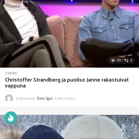
e
n
93
0
VIIHDE
Christoffer Strandberg ja puoliso Janne rakastuivat
vappuna
kirjoittanut
Eero Igor
3 days sitten
3
d
a
y
s
s
i