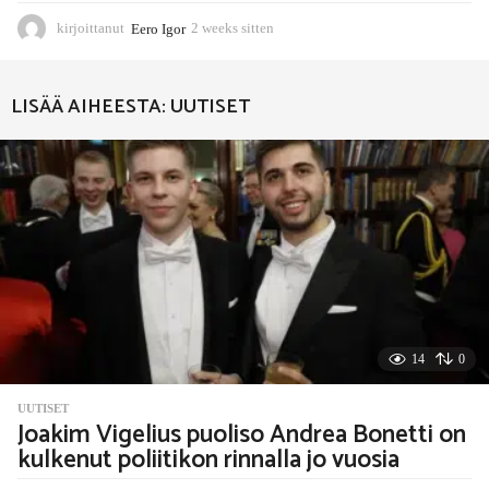
kirjoittanut
Eero Igor
2 weeks sitten
2
w
e
e
LISÄÄ AIHEESTA:
UUTISET
k
s
s
i
t
t
e
n
14
0
UUTISET
Joakim Vigelius puoliso Andrea Bonetti on
kulkenut poliitikon rinnalla jo vuosia