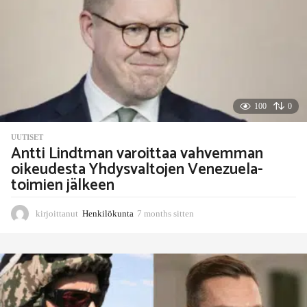
s
s
i
t
t
e
n
100
0
UUTISET
Antti Lindtman varoittaa vahvemman
oikeudesta Yhdysvaltojen Venezuela-
toimien jälkeen
kirjoittanut
Henkilökunta
7 months sitten
7
m
o
n
t
h
s
s