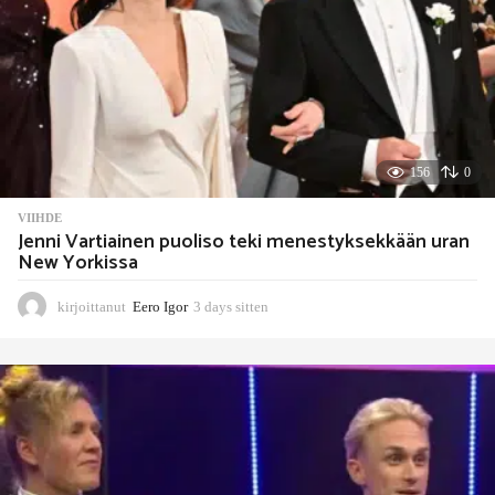
156
0
VIIHDE
Jenni Vartiainen puoliso teki menestyksekkään uran
New Yorkissa
kirjoittanut
Eero Igor
3 days sitten
3
d
a
y
s
s
i
t
t