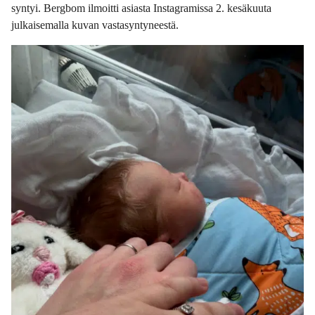
syntyi. Bergbom ilmoitti asiasta Instagramissa 2. kesäkuuta
julkaisemalla kuvan vastasyntyneestä.