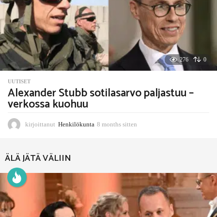
i
t
t
e
n
276
0
UUTISET
Alexander Stubb sotilasarvo paljastuu –
verkossa kuohuu
kirjoittanut
Henkilökunta
8 months sitten
8
m
o
n
ÄLÄ JÄTÄ VÄLIIN
t
h
s
s
i
t
t