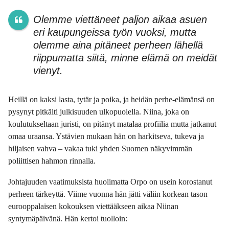
Olemme viettäneet paljon aikaa asuen
eri kaupungeissa työn vuoksi, mutta
olemme aina pitäneet perheen lähellä
riippumatta siitä, minne elämä on meidät
vienyt.
Heillä on kaksi lasta, tytär ja poika, ja heidän perhe-elämänsä on
pysynyt pitkälti julkisuuden ulkopuolella. Niina, joka on
koulutukseltaan juristi, on pitänyt matalaa profiilia mutta jatkanut
omaa uraansa. Ystävien mukaan hän on harkitseva, tukeva ja
hiljaisen vahva – vakaa tuki yhden Suomen näkyvimmän
poliittisen hahmon rinnalla.
Johtajuuden vaatimuksista huolimatta Orpo on usein korostanut
perheen tärkeyttä. Viime vuonna hän jätti väliin korkean tason
eurooppalaisen kokouksen viettääkseen aikaa Niinan
syntymäpäivänä. Hän kertoi tuolloin: