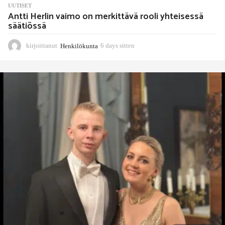
UUTISET
Antti Herlin vaimo on merkittävä rooli yhteisessä
säätiössä
kirjoittanut
Henkilökunta
6 days sitten
6
d
a
y
s
s
i
t
t
e
n