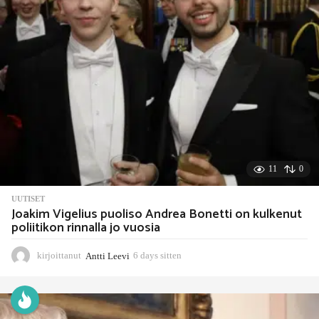
t
t
e
n
11
0
UUTISET
Joakim Vigelius puoliso Andrea Bonetti on kulkenut
poliitikon rinnalla jo vuosia
kirjoittanut
Antti Leevi
6 days sitten
6
d
a
y
s