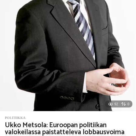
92
0
POLITIIKKA
Ukko Metsola: Euroopan politiikan
valokeilassa paistatteleva lobbausvoima