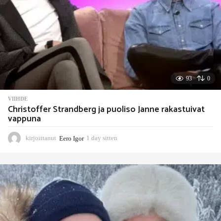
93
0
VIIHDE
Christoffer Strandberg ja puoliso Janne rakastuivat
vappuna
kirjoittanut
Eero Igor
1 day sitten
1
d
a
y
s
i
t
t
e