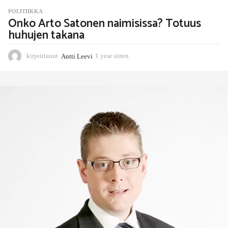
POLITIIKKA
Onko Arto Satonen naimisissa? Totuus
huhujen takana
kirjoittanut
Antti Leevi
1 year sitten
1
1
m
o
n
t
h
s
s
i
t
t
e
n