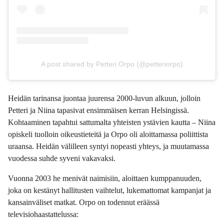
A post shared by Petteri Orpo (@petteriorpo)
Heidän tarinansa juontaa juurensa 2000-luvun alkuun, jolloin
Petteri ja Niina tapasivat ensimmäisen kerran Helsingissä.
Kohtaaminen tapahtui sattumalta yhteisten ystävien kautta – Niina
opiskeli tuolloin oikeustieteitä ja Orpo oli aloittamassa poliittista
uraansa. Heidän välilleen syntyi nopeasti yhteys, ja muutamassa
vuodessa suhde syveni vakavaksi.
Vuonna 2003 he menivät naimisiin, aloittaen kumppanuuden,
joka on kestänyt hallitusten vaihtelut, lukemattomat kampanjat ja
kansainväliset matkat. Orpo on todennut eräässä
televisiohaastattelussa: