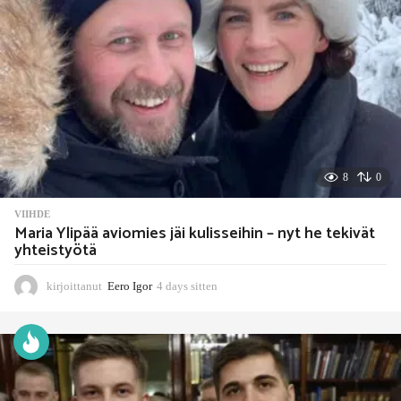
n
8
0
VIIHDE
Maria Ylipää aviomies jäi kulisseihin – nyt he tekivät
yhteistyötä
kirjoittanut
Eero Igor
4 days sitten
4
d
a
y
s
s
i