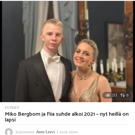
y
s
s
i
t
t
e
n
211
0
UUTISET
Miko Bergbom ja Fiia suhde alkoi 2021 – nyt heillä on
lapsi
kirjoittanut
Antti Leevi
1 week sitten
1