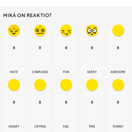
n
a
MIKÄ ON REAKTIO?
t
i
o
n
0
0
0
0
0
HATE
CONFUSED
FUN
GEEKY
AWESOME
0
0
0
0
0
ANGRY
CRYING
FAIL
FIRE
FUNNY