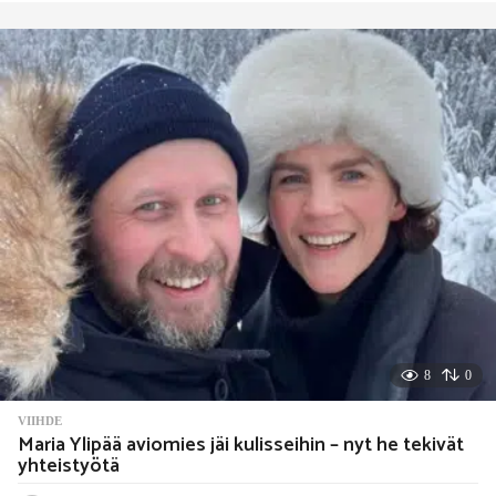
a
y
s
i
t
t
e
n
8
0
VIIHDE
Maria Ylipää aviomies jäi kulisseihin – nyt he tekivät
yhteistyötä