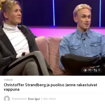
s
i
t
t
e
n
93
0
VIIHDE
Christoffer Strandberg ja puoliso Janne rakastuivat
vappuna
kirjoittanut
Eero Igor
1 day sitten
1
d