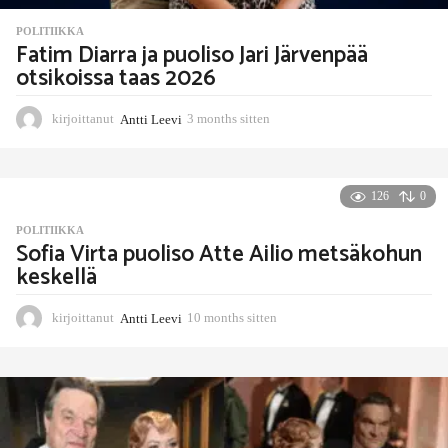
POLITIIKKA
Fatim Diarra ja puoliso Jari Järvenpää
otsikoissa taas 2026
kirjoittanut
Antti Leevi
3 months sitten
3
m
o
n
t
126
0
h
POLITIIKKA
s
Sofia Virta puoliso Atte Ailio metsäkohun
s
keskellä
i
t
t
kirjoittanut
Antti Leevi
10 months sitten
1
e
0
n
m
o
n
t
h