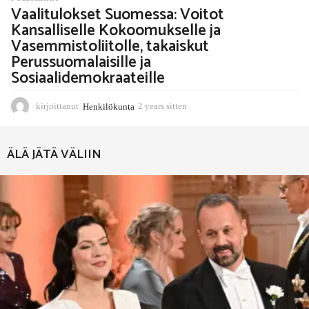
Vaalitulokset Suomessa: Voitot
Kansalliselle Kokoomukselle ja
Vasemmistoliitolle, takaiskut
Perussuomalaisille ja
Sosiaalidemokraateille
kirjoittanut
Henkilökunta
2 years sitten
2
y
e
a
ÄLÄ JÄTÄ VÄLIIN
r
s
s
i
t
t
e
n