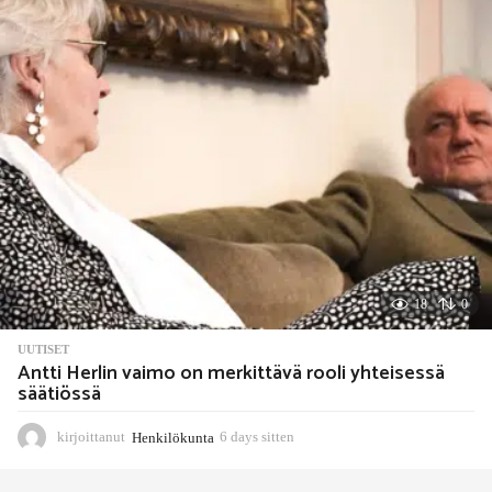
s
i
t
t
e
n
18
0
UUTISET
Antti Herlin vaimo on merkittävä rooli yhteisessä
säätiössä
kirjoittanut
Henkilökunta
6 days sitten
6
d
a