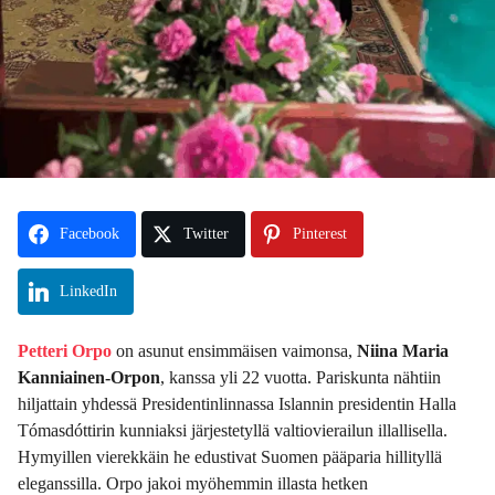
Facebook
Twitter
Pinterest
LinkedIn
Petteri Orpo
on asunut ensimmäisen vaimonsa,
Niina Maria
Kanniainen-Orpon
, kanssa yli 22 vuotta. Pariskunta nähtiin
hiljattain yhdessä Presidentinlinnassa Islannin presidentin Halla
Tómasdóttirin kunniaksi järjestetyllä valtiovierailun illallisella.
Hymyillen vierekkäin he edustivat Suomen pääparia hillityllä
eleganssilla. Orpo jakoi myöhemmin illasta hetken