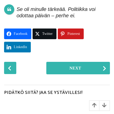
Se oli minulle tärkeää. Politiikka voi
odottaa päivän – perhe ei.
Facebook
Twitter
Pinterest
LinkedIn
P
NEXT
o
s
t
P
PIDÄTKÖ SIITÄ? JAA SE YSTÄVILLESI!
a
g
i