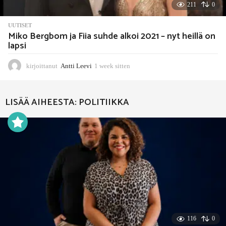
211
0
UUTISET
Miko Bergbom ja Fiia suhde alkoi 2021 – nyt heillä on
lapsi
kirjoittanut
Antti Leevi
1 week sitten
1
w
e
e
LISÄÄ AIHEESTA:
POLITIIKKA
k
s
i
t
t
e
n
116
0