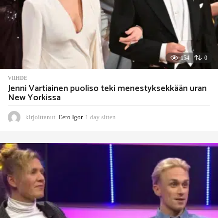
154
0
VIIHDE
Jenni Vartiainen puoliso teki menestyksekkään uran
New Yorkissa
kirjoittanut
Eero Igor
1 day sitten
1
d
a
y
s
i
t
t
e
n