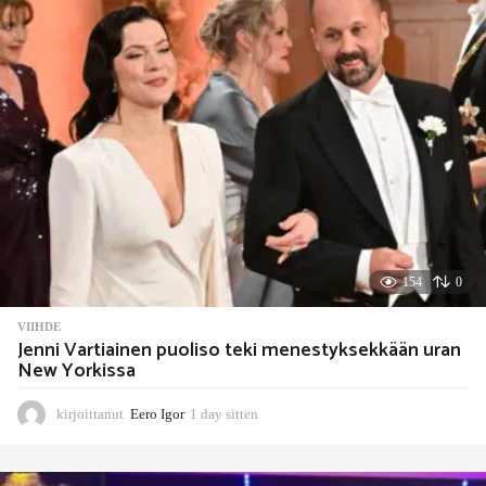
154
0
VIIHDE
Jenni Vartiainen puoliso teki menestyksekkään uran
New Yorkissa
kirjoittanut
Eero Igor
1 day sitten
1
d
a
y