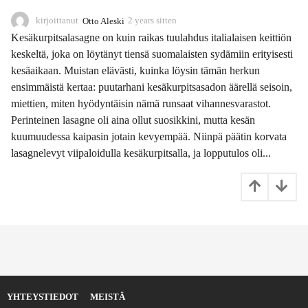
kirjoittanut
Otto Aleski
2 years sitten
2
y
Kesäkurpitsalasagne on kuin raikas tuulahdus italialaisen keittiön
e
keskeltä, joka on löytänyt tiensä suomalaisten sydämiin erityisesti
a
kesäaikaan. Muistan elävästi, kuinka löysin tämän herkun
r
s
ensimmäistä kertaa: puutarhani kesäkurpitsasadon äärellä seisoin,
s
miettien, miten hyödyntäisin nämä runsaat vihannesvarastot.
i
Perinteinen lasagne oli aina ollut suosikkini, mutta kesän
t
kuumuudessa kaipasin jotain kevyempää. Niinpä päätin korvata
t
e
lasagnelevyt viipaloidulla kesäkurpitsalla, ja lopputulos oli...
n
YHTEYSTIEDOT
MEISTÄ