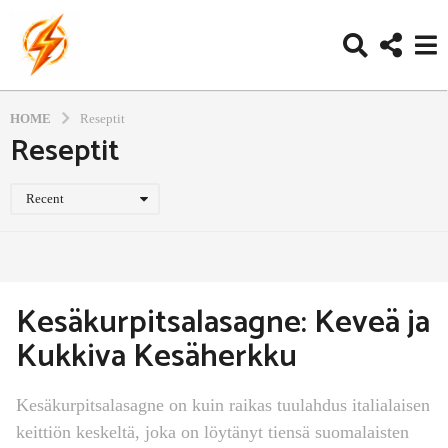
HOME
Reseptit
Reseptit
Recent
Kesäkurpitsalasagne: Keveä ja
Kukkiva Kesäherkku
Kesäkurpitsalasagne on kuin raikas tuulahdus italialaisen
keittiön keskeltä, joka on löytänyt tiensä suomalaisten