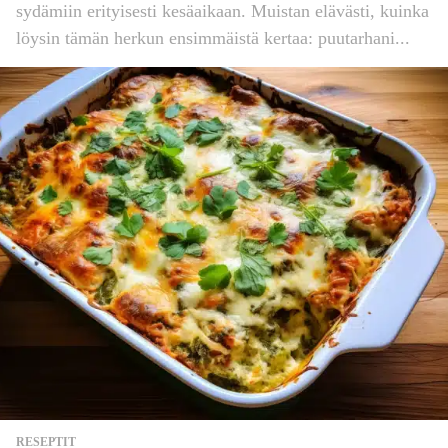
sydämiin erityisesti kesäaikaan. Muistan elävästi, kuinka
löysin tämän herkun ensimmäistä kertaa: puutarhani...
RESEPTIT