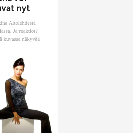
uvat nyt
ina Aitolehdestä
assa. Ja reaktiot?
ää kuvassa näkyvää