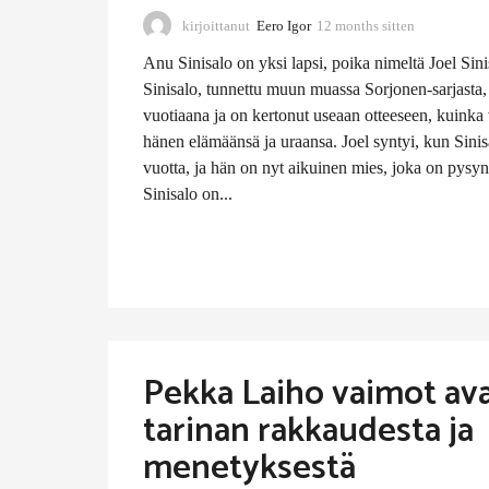
kirjoittanut
Eero Igor
12 months sitten
1
1
Anu Sinisalo on yksi lapsi, poika nimeltä Joel Sini
m
o
Sinisalo, tunnettu muun muassa Sorjonen-sarjasta, t
n
vuotiaana ja on kertonut useaan otteeseen, kuinka v
t
hänen elämäänsä ja uraansa. Joel syntyi, kun Sinisa
h
vuotta, ja hän on nyt aikuinen mies, joka on pysyn
s
s
Sinisalo on...
i
t
t
e
n
Pekka Laiho vaimot av
tarinan rakkaudesta ja
menetyksestä