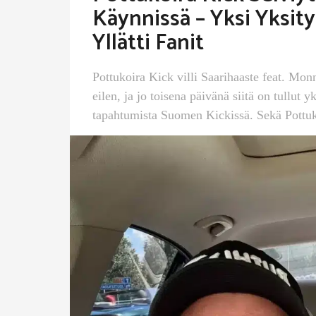
Käynnissä – Yksi Yksit
Yllätti Fanit
Pottukoira Kick villi Saarihaaste feat. Mon
eilen, ja jo toisena päivänä siitä on tullut 
tapahtumista Suomen Kickissä. Sekä Pottuk