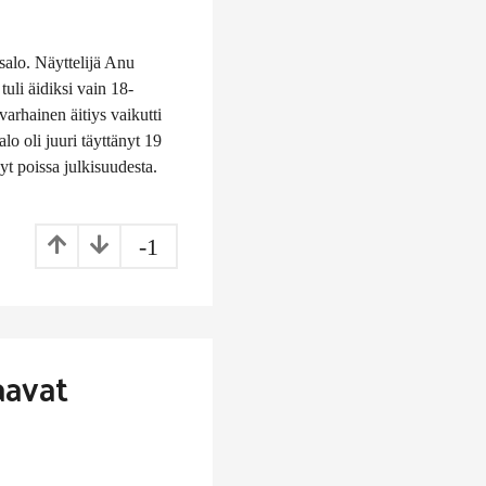
salo. Näyttelijä Anu
uli äidiksi vain 18-
arhainen äitiys vaikutti
lo oli juuri täyttänyt 19
yt poissa julkisuudesta.
-1
aavat