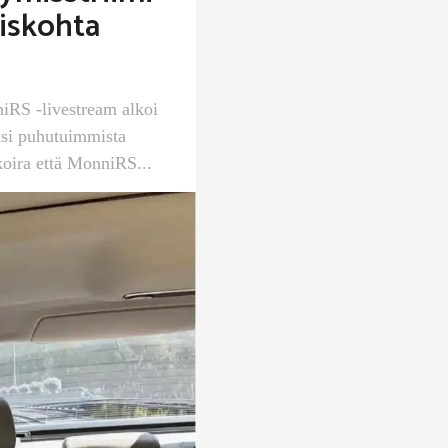
yiskohta
niRS -livestream alkoi
yksi puhutuimmista
oira että MonniRS...