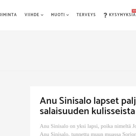
H
OIMINTA
VIIHDE
MUOTI
TERVEYS
KYSYMYKSIÄ
Anu Sinisalo lapset palj
salaisuuden kulisseista
Anu Sinisalo on yksi lapsi, poika nimeltä Jo
Anu Sinisalo, tunnettu muun muassa Sorjone