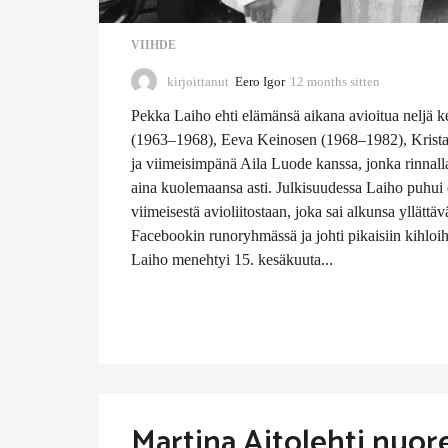
VIIHDE
kirjoittanut
Eero Igor
12 months sitten
1
1
Pekka Laiho ehti elämänsä aikana avioitua neljä ke
m
o
(1963–1968), Eeva Keinosen (1968–1982), Krist
n
ja viimeisimpänä Aila Luode kanssa, jonka rinnall
t
aina kuolemaansa asti. Julkisuudessa Laiho puhui 
h
viimeisestä avioliitostaan, joka sai alkunsa yllättä
s
s
Facebookin runoryhmässä ja johti pikaisiin kihloi
i
Laiho menehtyi 15. kesäkuuta...
t
t
e
n
Martina Aitolehti nuor