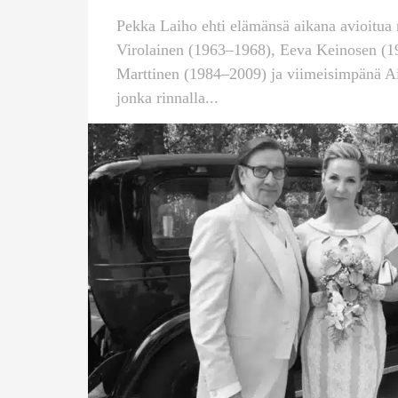
Pekka Laiho ehti elämänsä aikana avioitua n
Virolainen (1963–1968), Eeva Keinosen (1
Marttinen (1984–2009) ja viimeisimpänä A
jonka rinnalla...