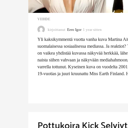
VIIHDE
kirjoittanut
Eero Igor
1 year sitten
1
1
Yli kaksikymmentä vuotta vanha kuva Martina Aito
m
o
suomalaisessa sosiaalisessa mediassa. Ja reaktiot
n
on vaikea yhdistää kuvassa näkyvää herkkää, lähe
t
naista siihen vahvaan ja näkyvään mediahahmoon
h
varrella tottunut. Kyseinen kuva on vuodelta 2001, 
s
s
19-vuotias ja juuri kruunattu Miss Earth Finland. 
i
t
t
e
n
Pottukoira Kick Selviy