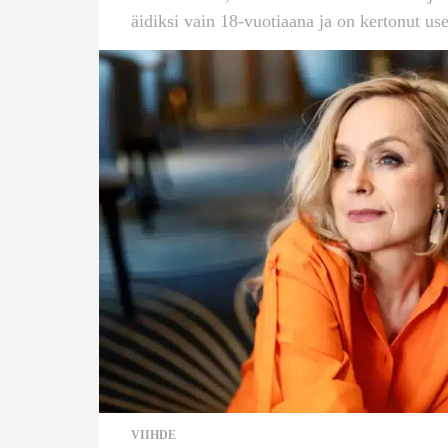
äidiksi vain 18-vuotiaana ja on kertonut use
VIIHDE