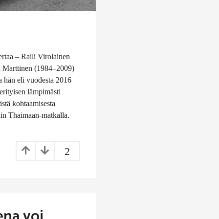
rtaa – Raili Virolainen
a Marttinen (1984–2009)
a hän eli vuodesta 2016
erityisen lämpimästi
västä kohtaamisesta
hin Thaimaan-matkalla.
2
ena voi