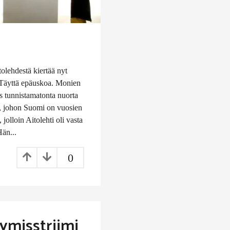
lehdestä kiertää nyt
? Täyttä epäuskoa. Monien
s tunnistamatonta nuorta
, johon Suomi on vuosien
jolloin Aitolehti oli vasta
Hän...
0
tymisstriimi