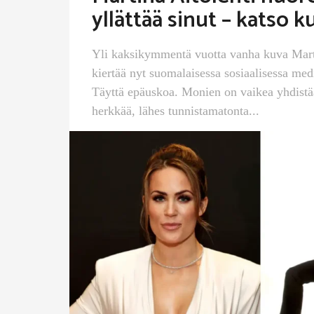
yllättää sinut – katso k
Yli kaksikymmentä vuotta vanha kuva Mart
kiertää nyt suomalaisessa sosiaalisessa medi
Täyttä epäuskoa. Monien on vaikea yhdist
herkkää, lähes tunnistamatonta...