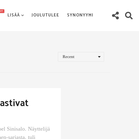
OT
LISÄÄ
JOULUTULEE
SYNONYYMI
Recent
astivat
el Sinisalo. Näyttelijä
n-sarjasta, tuli