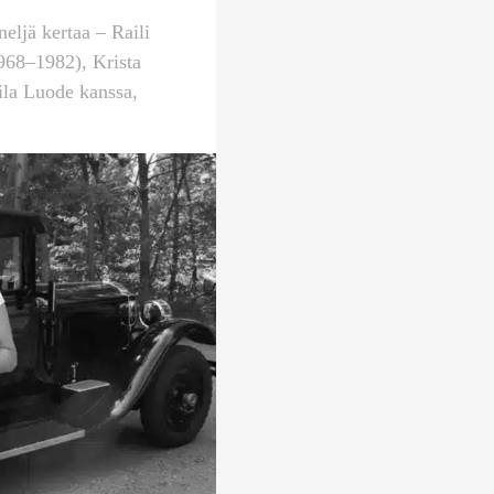
eljä kertaa – Raili
968–1982), Krista
ila Luode kanssa,