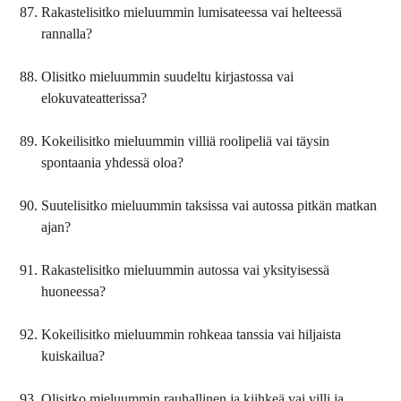
Rakastelisitko mieluummin lumisateessa vai helteessä
rannalla?
Olisitko mieluummin suudeltu kirjastossa vai
elokuvateatterissa?
Kokeilisitko mieluummin villiä roolipeliä vai täysin
spontaania yhdessä oloa?
Suutelisitko mieluummin taksissa vai autossa pitkän matkan
ajan?
Rakastelisitko mieluummin autossa vai yksityisessä
huoneessa?
Kokeilisitko mieluummin rohkeaa tanssia vai hiljaista
kuiskailua?
Olisitko mieluummin rauhallinen ja kiihkeä vai villi ja