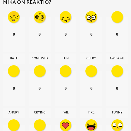
MIKÄ ON REAKTIO?
t
i
o
n
0
0
0
0
0
HATE
CONFUSED
FUN
GEEKY
AWESOME
0
0
0
0
0
ANGRY
CRYING
FAIL
FIRE
FUNNY