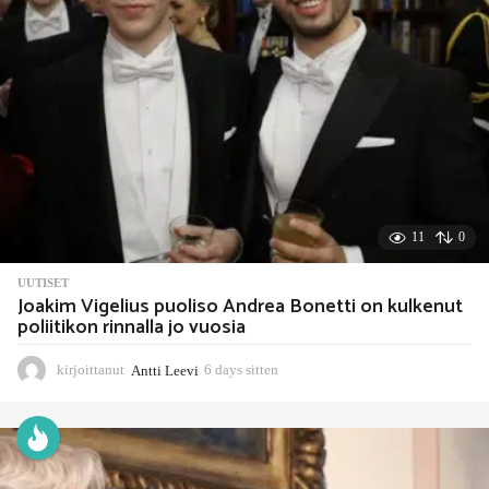
t
e
n
11
0
UUTISET
Joakim Vigelius puoliso Andrea Bonetti on kulkenut
poliitikon rinnalla jo vuosia
kirjoittanut
Antti Leevi
6 days sitten
6
d
a
y
s
s