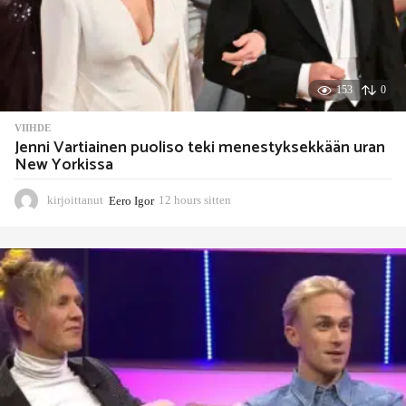
153
0
VIIHDE
Jenni Vartiainen puoliso teki menestyksekkään uran
New Yorkissa
kirjoittanut
Eero Igor
12 hours sitten
1
2
h
o
u
r
s
s
i
t
t
e