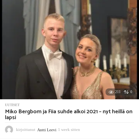
s
s
i
t
t
e
n
211
0
UUTISET
Miko Bergbom ja Fiia suhde alkoi 2021 – nyt heillä on
lapsi
kirjoittanut
Antti Leevi
1 week sitten
1
w