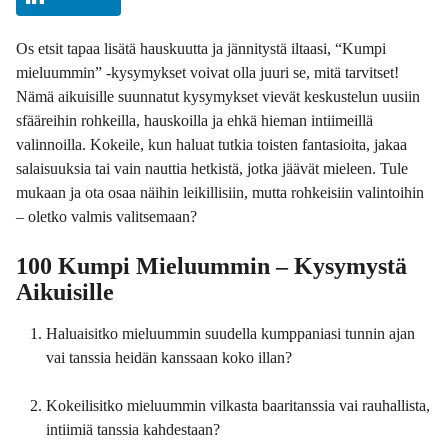
Os etsit tapaa lisätä hauskuutta ja jännitystä iltaasi, “Kumpi
mieluummin” -kysymykset voivat olla juuri se, mitä tarvitset!
Nämä aikuisille suunnatut kysymykset vievät keskustelun uusiin
sfääreihin rohkeilla, hauskoilla ja ehkä hieman intiimeillä
valinnoilla. Kokeile, kun haluat tutkia toisten fantasioita, jakaa
salaisuuksia tai vain nauttia hetkistä, jotka jäävät mieleen. Tule
mukaan ja ota osaa näihin leikillisiin, mutta rohkeisiin valintoihin
– oletko valmis valitsemaan?
100 Kumpi Mieluummin – Kysymystä
Aikuisille
Haluaisitko mieluummin suudella kumppaniasi tunnin ajan
vai tanssia heidän kanssaan koko illan?
Kokeilisitko mieluummin vilkasta baaritanssia vai rauhallista,
intiimiä tanssia kahdestaan?