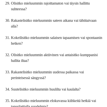
Olisitko mieluummin rajoittamaton vai täysin hallittu
suhteessa?
Rakastelisitko mieluummin sateen aikana vai tähtitaivaan
alla?
Kokeilisitko mieluummin salaisen tapaamisen vai spontaanin
hetken?
Olisitko mieluummin aktiivinen vai antaisitko kumppanisi
hallita iltaa?
Rakastelisitko mieluummin uudessa paikassa vai
perinteisessä sängyssä?
Suutelisitko mieluummin huulilta vai kaulalta?
Kokeilisitko mieluummin elokuvassa kiihkeitä hetkiä vai
tanssilattialla suudelmia?