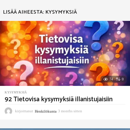
e
e
LISÄÄ AIHEESTA:
KYSYMYKSIÄ
k
s
i
t
t
e
n
74
0
KYSYMYKSIÄ
92 Tietovisa kysymyksiä illanistujaisiin
kirjoittanut
Henkilökunta
3 months sitten
3
m
o
n