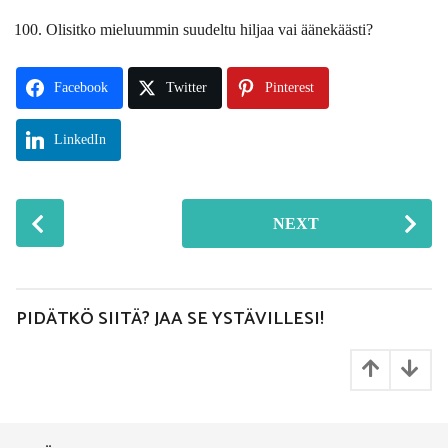
Olisitko mieluummin suudeltu hiljaa vai äänekäästi?
Facebook
Twitter
Pinterest
LinkedIn
P
NEXT
o
s
t
P
PIDÄTKÖ SIITÄ? JAA SE YSTÄVILLESI!
a
g
i
n
a