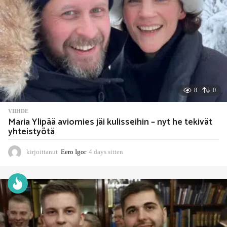
t
e
n
8
0
VIIHDE
Maria Ylipää aviomies jäi kulisseihin – nyt he tekivät
yhteistyötä
kirjoittanut
Eero Igor
4 days sitten
4
d
a
y
s
s
i
t