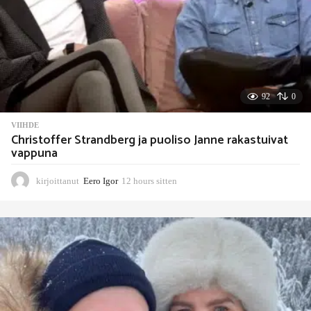
n
92
0
VIIHDE
Christoffer Strandberg ja puoliso Janne rakastuivat
vappuna
kirjoittanut
Eero Igor
12 hours sitten
1
2
h
o
u
r
s
s
i
t