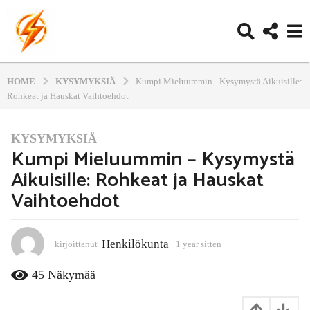
HOME
KYSYMYKSIÄ
Kumpi Mieluummin - Kysymystä Aikuisille:
Rohkeat ja Hauskat Vaihtoehdot
KYSYMYKSIÄ
1
Kumpi Mieluummin – Kysymystä
y
Aikuisille: Rohkeat ja Hauskat
e
a
Vaihtoehdot
r
s
i
Henkilökunta
kirjoittanut
1 year sitten
1
t
1
m
t
45
Näkymää
o
e
n
n
t