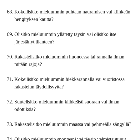
Kokeilisitko mieluummin puhtaan nauramisen vai kiihkeän
hengityksen kautta?
Olisitko mieluummin yllätetty täysin vai olisitko itse
järjestänyt tilanteen?
Rakastelisitko mieluummin huoneessa tai rannalla ilman
mitään rajoja?
Kokeilisitko mieluummin hiekkarannalla vai vuoristossa
rakastelun täydellisyyttä?
Suutelisitko mieluummin kiihkeästi suoraan vai ilman
odotuksia?
Rakastelisitko mieluummin maassa vai pehmeällä sängyllä?
Olisitko mieluummin spontaani vai täysin valmistautunut