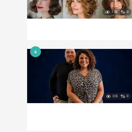
1.4k
0
4
116
0