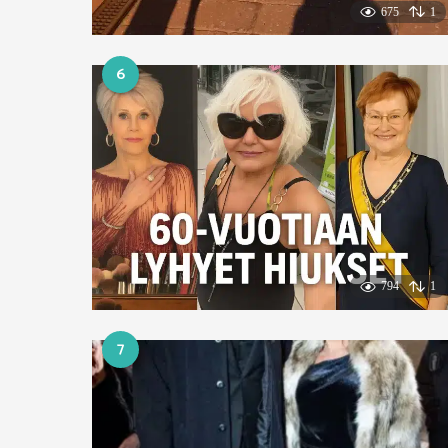
675
1
6
794
1
7