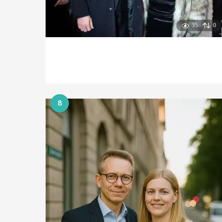
35
0
8