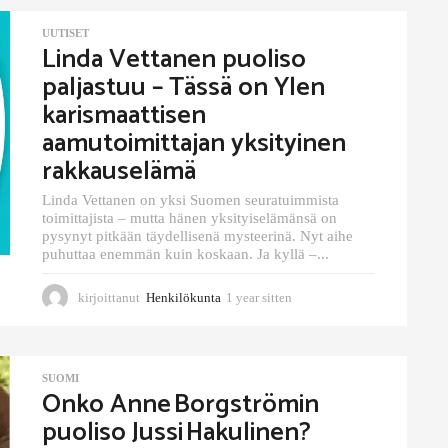
UUTISET
Linda Vettanen puoliso
paljastuu – Tässä on Ylen
karismaattisen
aamutoimittajan yksityinen
rakkauselämä
Linda Vettanen on yksi Suomen seuratuimmista
toimittajista – mutta hänen yksityiselämänsä on
pysynyt pitkään täydellisenä mysteerinä. Nyt aihe
puhuttaa enemmän kuin koskaan. Ja kyllä –...
kirjoittanut
Henkilökunta
1 year sitten
1
y
e
a
r
SUOMI
Onko Anne Borgströmin
s
i
puoliso Jussi Hakulinen?
t