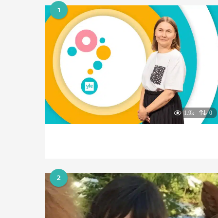
1
1.9k
0
2