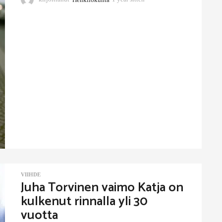
y
e
a
r
s
i
t
t
e
n
VIIHDE
Juha Torvinen vaimo Katja on
kulkenut rinnalla yli 30
vuotta