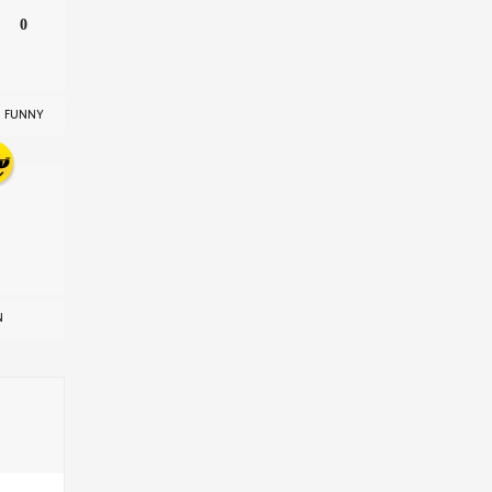
0
FUNNY
N