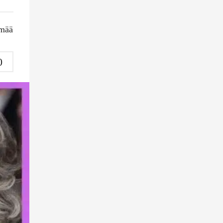
mää
0