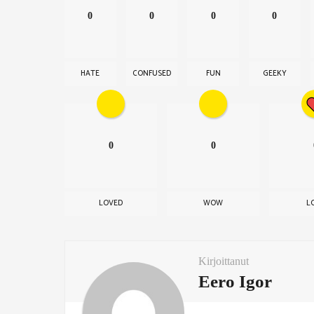
i
0
0
0
0
o
n
HATE
CONFUSED
FUN
GEEKY
0
0
LOVED
WOW
L
Kirjoittanut
Eero Igor