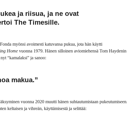
kea ja riisua, ja ne ovat
rtoi The Timesille.
. Fonda myönsi avoimesti katuvansa pukua, jota hän käytti
ing Home
vuonna 1979. Hänen silloinen aviomiehensä Tom Haydenin
 nyt “kamalaksi” ja sanoo:
onoa makua.”
väksyminen vuonna 2020 muutti hänen suhtautumistaan pukeutumiseen
n keltaisen ja vihreän, käyttämisestä ja selittää: