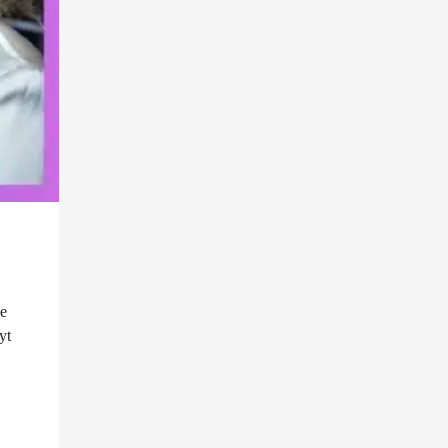
he
yt