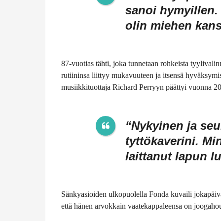
sanoi hymyillen.
olin miehen kans
87-vuotias tähti, joka tunnetaan rohkeista tyylival
rutiininsa liittyy mukavuuteen ja itsensä hyväksymis
musiikkituottaja Richard Perryyn päättyi vuonna 2
“Nykyinen ja seu
tyttökaverini. Mi
laittanut lapun l
Sänkyasioiden ulkopuolella Fonda kuvaili jokapäiväi
että hänen arvokkain vaatekappaleensa on joogahou