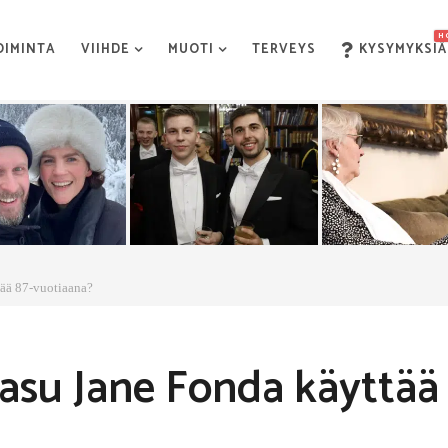
H
OIMINTA
VIIHDE
MUOTI
TERVEYS
KYSYMYKSIÄ
tää 87-vuotiaana?
öasu Jane Fonda käyttää