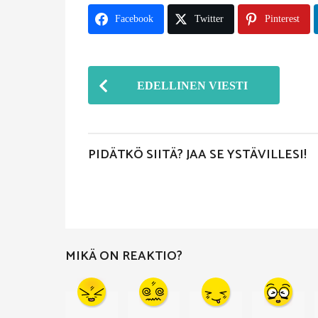
Facebook
Twitter
Pinterest
P
EDELLINEN VIESTI
o
s
t
PIDÄTKÖ SIITÄ? JAA SE YSTÄVILLESI!
P
a
g
i
MIKÄ ON REAKTIO?
n
a
t