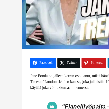
e
n
Facebook
Twitter
Pinterest
Jane Fonda on jälleen kerran osoittanut, miksi hänt
Times of London -lehden kanssa, joka julkaistiin 19.
käyttää joka yö nukkumaan mennessä.
“Flanelliyöpaita