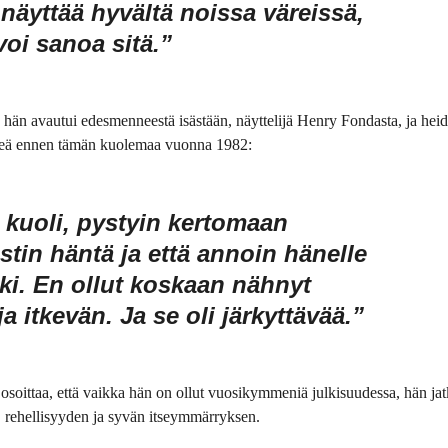
näyttää hyvältä noissa väreissä,
voi sanoa sitä.”
hän avautui edesmenneestä isästään, näyttelijä Henry Fondasta, ja hei
etkeä ennen tämän kuolemaa vuonna 1982:
kuoli, pystyin kertomaan
astin häntä ja että annoin hänelle
ki. En ollut koskaan nähnyt
a itkevän. Ja se oli järkyttävää.”
 osoittaa, että vaikka hän on ollut vuosikymmeniä julkisuudessa, hän ja
 rehellisyyden ja syvän itseymmärryksen.