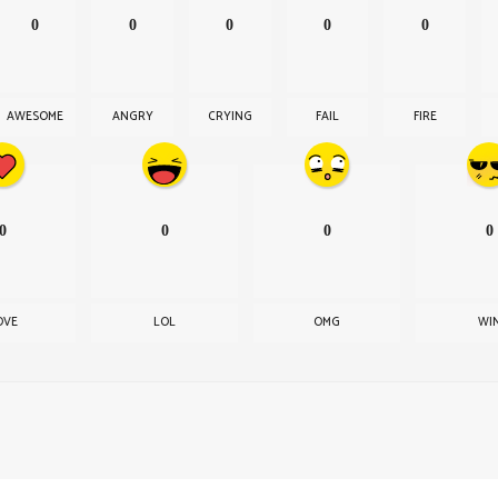
0
0
0
0
0
AWESOME
ANGRY
CRYING
FAIL
FIRE
0
0
0
0
OVE
LOL
OMG
WI