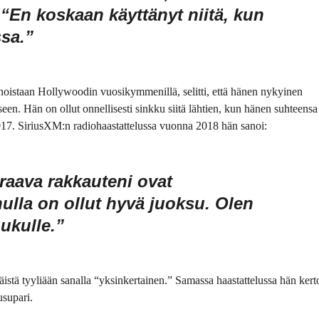
 “En koskaan käyttänyt niitä, kun
sa.”
innoistaan Hollywoodin vuosikymmenillä, selitti, että hänen nykyinen
een. Hän on ollut onnellisesti sinkku siitä lähtien, kun hänen suhteensa
017. SiriusXM:n radiohaastattelussa vuonna 2018 hän sanoi:
raava rakkauteni ovat
nulla on ollut hyvä juoksu. Olen
uukulle.”
stä tyyliään sanalla “yksinkertainen.” Samassa haastattelussa hän kerto
supari.