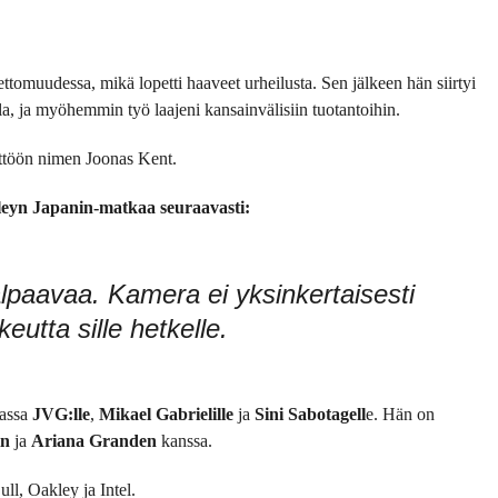
tomuudessa, mikä lopetti haaveet urheilusta. Sen jälkeen hän siirtyi
lla, ja myöhemmin työ laajeni kansainvälisiin tuotantoihin.
yttöön nimen Joonas Kent.
leyn Japanin-matkaa seuraavasti:
lpaavaa. Kamera ei yksinkertaisesti
eutta sille hetkelle.
assa
JVG:lle
,
Mikael Gabrielille
ja
Sini Sabotagell
e. Hän on
in
ja
Ariana Granden
kanssa.
l, Oakley ja Intel.