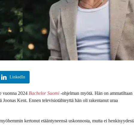
LinkedIn
ölle vuonna 2024
Bachelor Suomi
-ohjelman myötä. Hän on ammatiltaan
ä Joonas Kent. Ennen televisiotähteyttä hän oli rakentanut uraa
 myöhemmin kertonut etääntyneensä uskonnosta, mutta ei henkisyydest