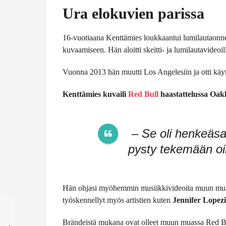
Ura elokuvien parissa
16-vuotiaana Kenttämies loukkaantui lumilautaonnet
kuvaamiseen. Hän aloitti skeitti- ja lumilautavideoi
Vuonna 2013 hän muutti Los Angelesiin ja otti kä
Kenttämies kuvaili
Red Bull
haastattelussa Oak
– Se oli henkeäsa
pysty tekemään oik
Hän ohjasi myöhemmin musiikkivideoita muun mu
työskennellyt myös artistien kuten
Jennifer Lopez
Brändeistä mukana ovat olleet muun muassa Red Bul