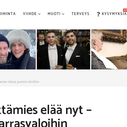
H
OIMINTA
VIIHDE
MUOTI
TERVEYS
KYSYMYKSIÄ
eran takaa parrasvaloihin
tämies elää nyt –
rrasvaloihin