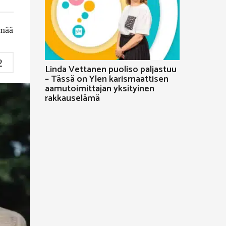
mää
2
Linda Vettanen puoliso paljastuu
– Tässä on Ylen karismaattisen
aamutoimittajan yksityinen
rakkauselämä