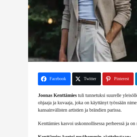
e
n
Facebook
Twitter
Pinterest
Joonas Kenttämies
tuli tunnetuksi suurelle yleis
ohjaaja ja kuvaaja, joka on käyttänyt työssään nime
kansainvälisten artistien ja brändien parissa.
Kenttämies kasvoi uskonnollisessa perheessä ja on
Kenttämies kertoi myöhemmin ajattelustaan: