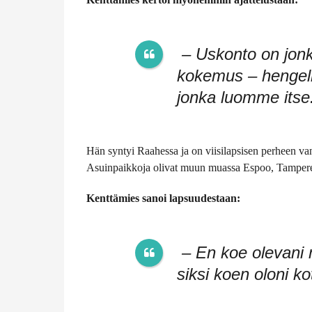
– Uskonto on jonk
kokemus – hengell
jonka luomme itse
Hän syntyi Raahessa ja on viisilapsisen perheen v
Asuinpaikkoja olivat muun muassa Espoo, Tampere
Kenttämies sanoi lapsuudestaan:
– En koe olevani m
siksi koen oloni k