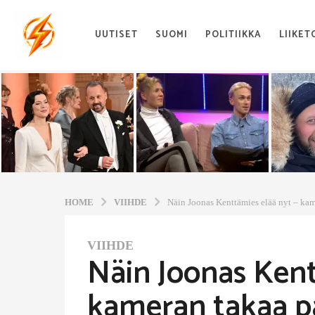
UUTISET
SUOMI
POLITIIKKA
LIIKET
HOME
VIIHDE
Näin Joonas Kenttämies elää nyt – kam
VIIHDE
1
Näin Joonas Kent
y
e
kameran takaa pa
a
r