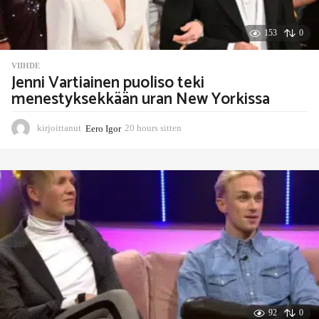
153
0
VIIHDE
Jenni Vartiainen puoliso teki
menestyksekkään uran New Yorkissa
kirjoittanut
Eero Igor
20 hours sitten
2
0
h
o
u
r
s
s
i
t
t
e
n
92
0