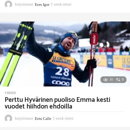
kirjoittanut
Eero Igor
1 week sitten
1
w
e
e
k
s
i
t
t
e
n
16
0
VIIHDE
Perttu Hyvärinen puoliso Emma kesti
vuodet hiihdon ehdoilla
kirjoittanut
Eetu Calle
1 week sitten
1
w
e