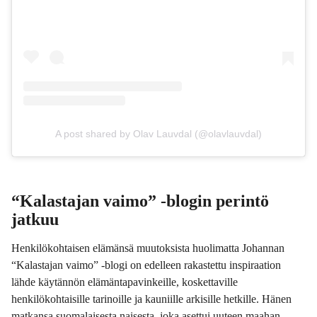
A post shared by Olav Lauvdal (@olavlauvdal)
“Kalastajan vaimo” -blogin perintö
jatkuu
Henkilökohtaisen elämänsä muutoksista huolimatta Johannan
“Kalastajan vaimo” -blogi on edelleen rakastettu inspiraation
lähde käytännön elämäntapavinkeille, koskettaville
henkilökohtaisille tarinoille ja kauniille arkisille hetkille. Hänen
matkansa suomalaisesta naisesta, joka asettui uuteen maahan,