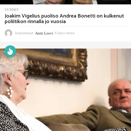
UUTISET
Joakim Vigelius puoliso Andrea Bonetti on kulkenut
poliitikon rinnalla jo vuosia
kirjoittanut
Antti Leevi
6 days sitten
6
d
a
y
s
s
i
t
t
e
n