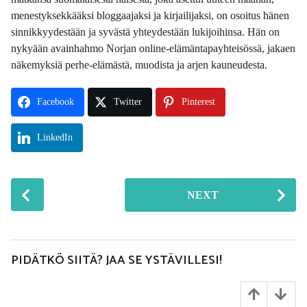
menestyksekkääksi bloggaajaksi ja kirjailijaksi, on osoitus hänen
sinnikkyydestään ja syvästä yhteydestään lukijoihinsa. Hän on
nykyään avainhahmo Norjan online-elämäntapayhteisössä, jakaen
näkemyksiä perhe-elämästä, muodista ja arjen kauneudesta.
Facebook
Twitter
Pinterest
LinkedIn
P
NEXT
o
s
t
P
PIDÄTKÖ SIITÄ? JAA SE YSTÄVILLESI!
a
g