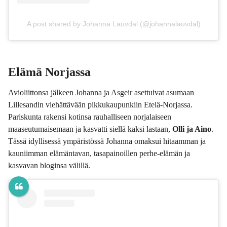
A post shared by Johanna Lauvdal (@johannalauvdal)
Elämä Norjassa
Avioliittonsa jälkeen Johanna ja Asgeir asettuivat asumaan
Lillesandin viehättävään pikkukaupunkiin Etelä-Norjassa.
Pariskunta rakensi kotinsa rauhalliseen norjalaiseen
maaseutumaisemaan ja kasvatti siellä kaksi lastaan,
Olli ja Aino
.
Tässä idyllisessä ympäristössä Johanna omaksui hitaamman ja
kauniimman elämäntavan, tasapainoillen perhe-elämän ja
kasvavan bloginsa välillä.