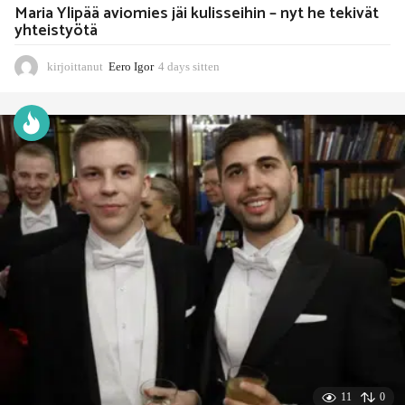
Maria Ylipää aviomies jäi kulisseihin – nyt he tekivät
yhteistyötä
kirjoittanut
Eero Igor
4 days sitten
4
d
a
y
s
s
i
t
t
e
n
11
0