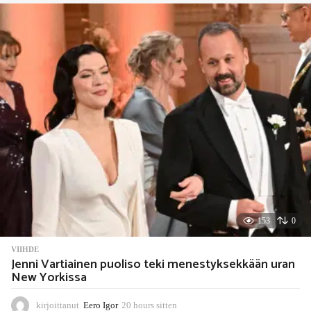
i
t
t
e
n
153
0
VIIHDE
Jenni Vartiainen puoliso teki menestyksekkään uran
New Yorkissa
kirjoittanut
Eero Igor
20 hours sitten
2