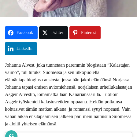
Facebook
Twitter
Pinterest
LinkedIn
Johanna Alvest, joka tunnetaan paremmin blogistaan “Kalastajan
vaimo”, tuli tutuksi Suomessa ja sen ulkopuolella
elämäntapabloginsa ansiosta, jossa hän jakoi elämäänsä Norjassa.
Johanna tapasi entisen aviomiehensä, norjalaisen urheilukalastajan
Asgeir Alvestin, lomamatkallaan Kanariansaarilla. Tuolloin
Asgeir työskenteli kalastusretkien oppaana. Heidän polkunsa
kohtasivat tämän matkan aikana, ja romanssi syttyi nopeasti. Vain
vähän aikaa ensitapaamisen jälkeen pari meni naimisiin Suomessa
ja aloitti yhteisen elämänsä.