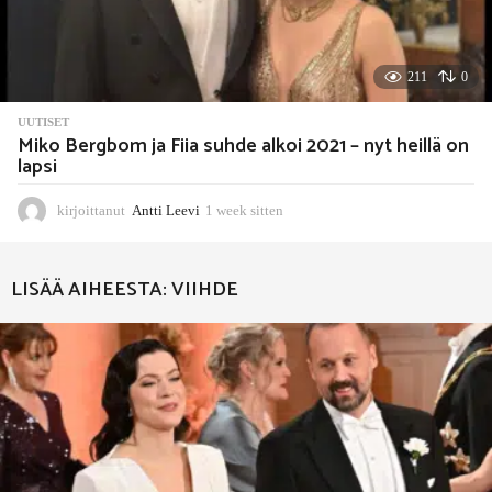
211
0
UUTISET
Miko Bergbom ja Fiia suhde alkoi 2021 – nyt heillä on
lapsi
kirjoittanut
Antti Leevi
1 week sitten
1
w
e
e
LISÄÄ AIHEESTA:
VIIHDE
k
s
i
t
t
e
n