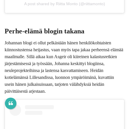
A post shared by Riitta Monto (@riittamonto)
Perhe-elämä blogin takana
Johannan blogi ei ollut pelkästään hänen henkilökohtaisten
kiinnostustensa heijastus, vaan myös tapa jakaa perheensä elämää
maailmalle. Sillä aikaa kun Asgeir oli kiireinen kalastusretkien
järjestämisessä ja työssään, Johanna keskittyi blogiinsa,
neuleprojekteihinsa ja lastensa kasvattamiseen. Heidän
kotielämänsä Lillesandissa, luonnon ympäröimänä, kuvattiin
usein hänen julkaisuissaan, tarjoten välähdyksiä heidän
päivittäisestä arjestaan.