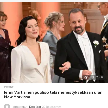
153
0
VIIHDE
Jenni Vartiainen puoliso teki menestyksekkään uran
New Yorkissa
kirjoittanut
Eero Igor
20 hours sitten
2