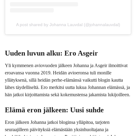
A post shared by Johanna Lauvdal (@johannalauvdal)
Uuden luvun alku: Ero Asgeir
Yli kymmenen aviovuoden jälkeen Johanna ja Asgeir ilmoittivat
eroavansa vuonna 2019. Heidän avioeronsa tuli monille
yllätyksenä, sillä heidän perhe-elämänsä vaikutti blogin kautta
lähes täydelliseltä. Ero merkitsi uutta lukua Johannan elämässä, ja
hän jatkoi kirjoittamista sekä kokemustensa jakamista lukijoilleen.
Elämä eron jälkeen: Uusi suhde
Eron jälkeen Johanna jatkoi bloginsa ylläpitoa, tarjoten
seuraajilleen päivityksiä elämästään yksinhuoltajana ja