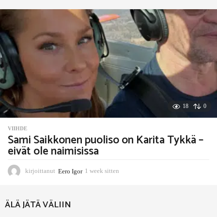
e
k
s
i
t
t
e
n
18
0
VIIHDE
Sami Saikkonen puoliso on Karita Tykkä –
eivät ole naimisissa
kirjoittanut
Eero Igor
1 week sitten
1
w
e
e
ÄLÄ JÄTÄ VÄLIIN
k
s