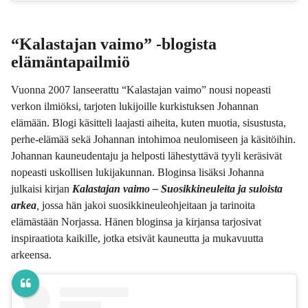
“Kalastajan vaimo” -blogista
elämäntapailmiö
Vuonna 2007 lanseerattu “Kalastajan vaimo” nousi nopeasti
verkon ilmiöksi, tarjoten lukijoille kurkistuksen Johannan
elämään. Blogi käsitteli laajasti aiheita, kuten muotia, sisustusta,
perhe-elämää sekä Johannan intohimoa neulomiseen ja käsitöihin.
Johannan kauneudentaju ja helposti lähestyttävä tyyli keräsivät
nopeasti uskollisen lukijakunnan. Bloginsa lisäksi Johanna
julkaisi kirjan
Kalastajan vaimo – Suosikkineuleita ja suloista
arkea
,
jossa hän jakoi suosikkineuleohjeitaan ja tarinoita
elämästään Norjassa. Hänen bloginsa ja kirjansa tarjosivat
inspiraatiota kaikille, jotka etsivät kauneutta ja mukavuutta
arkeensa.