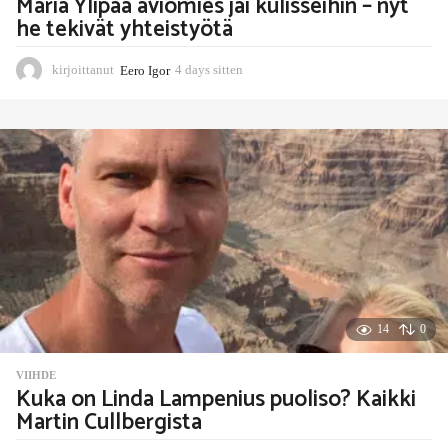
Maria Ylipää aviomies jäi kulisseihin – nyt
he tekivät yhteistyötä
kirjoittanut
Eero Igor
4 days sitten
4
d
a
y
s
s
i
t
t
e
n
14
0
VIIHDE
Kuka on Linda Lampenius puoliso? Kaikki
Martin Cullbergista