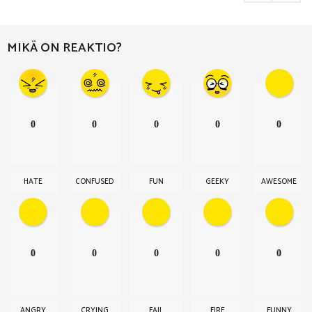
i
n
a
MIKÄ ON REAKTIO?
t
i
o
n
0
0
0
0
0
HATE
CONFUSED
FUN
GEEKY
AWESOME
0
0
0
0
0
ANGRY
CRYING
FAIL
FIRE
FUNNY