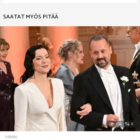
SAATAT MYÖS PITÄÄ
154
0
VIIHDE