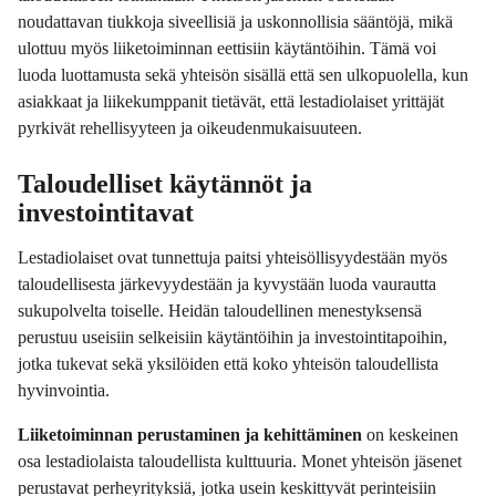
noudattavan tiukkoja siveellisiä ja uskonnollisia sääntöjä, mikä
ulottuu myös liiketoiminnan eettisiin käytäntöihin. Tämä voi
luoda luottamusta sekä yhteisön sisällä että sen ulkopuolella, kun
asiakkaat ja liikekumppanit tietävät, että lestadiolaiset yrittäjät
pyrkivät rehellisyyteen ja oikeudenmukaisuuteen.
Taloudelliset käytännöt ja
investointitavat
Lestadiolaiset ovat tunnettuja paitsi yhteisöllisyydestään myös
taloudellisesta järkevyydestään ja kyvystään luoda vaurautta
sukupolvelta toiselle. Heidän taloudellinen menestyksensä
perustuu useisiin selkeisiin käytäntöihin ja investointitapoihin,
jotka tukevat sekä yksilöiden että koko yhteisön taloudellista
hyvinvointia.
Liiketoiminnan perustaminen ja kehittäminen
on keskeinen
osa lestadiolaista taloudellista kulttuuria. Monet yhteisön jäsenet
perustavat perheyrityksiä, jotka usein keskittyvät perinteisiin