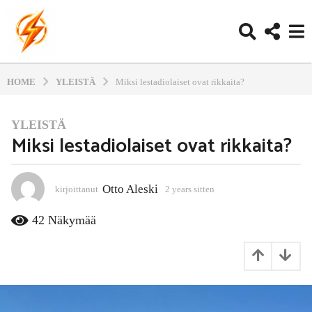
HOME
YLEISTÄ
Miksi lestadiolaiset ovat rikkaita?
YLEISTÄ
2
Miksi lestadiolaiset ovat rikkaita?
y
e
a
Otto Aleski
kirjoittanut
2 years sitten
6
r
m
s
o
42
Näkymää
s
n
i
t
h
t
s
t
s
e
i
t
n