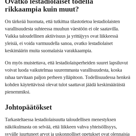
Ovatko lestadiolaiset todella
rikkaampia kuin muut?
On tärkeää huomata, että tutkittua tilastotietoa lestadiolaisten
varallisuudesta suhteessa muuhun väestöön ei ole saatavilla.
Vaikka taloudellinen aktiivisuus ja yrittäjyys ovat liikkeessä
yleisiä, ei voida varmuudella sanoa, ovatko lestadiolaiset
keskimäärin muita suomalaisia varakkaampia.
On myös muistettava, että lestadiolaisperheiden suuret lapsiluvut
voivat luoda vaikutelmaa suuremmasta varallisuudesta, koska
rahaa tarvitaan paljon perheen ylläpitoon. Todellisuudessa henkeä
kohden käytettävissä olevat tulot saattavat jäädä keskimääräistä
pienemmiksi.
Johtopäätökset
Tarkasteltaessa lestadiolaisuutta taloudellisen menestyksen
näkökulmasta on selvää, että liikkeen vahva yhteisöllisyys,
syvälle juurtuneet arvot ja uskonnolliset opetukset ovat olennaisia