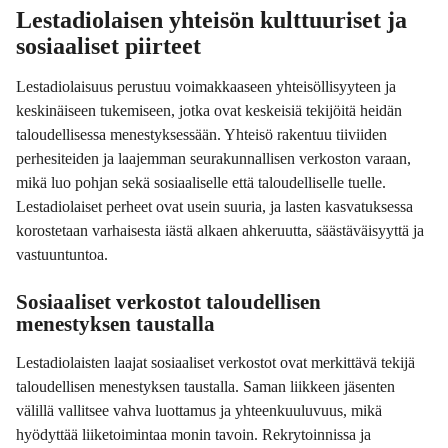
Lestadiolaisen yhteisön kulttuuriset ja
sosiaaliset piirteet
Lestadiolaisuus perustuu voimakkaaseen yhteisöllisyyteen ja
keskinäiseen tukemiseen, jotka ovat keskeisiä tekijöitä heidän
taloudellisessa menestyksessään. Yhteisö rakentuu tiiviiden
perhesiteiden ja laajemman seurakunnallisen verkoston varaan,
mikä luo pohjan sekä sosiaaliselle että taloudelliselle tuelle.
Lestadiolaiset perheet ovat usein suuria, ja lasten kasvatuksessa
korostetaan varhaisesta iästä alkaen ahkeruutta, säästäväisyyttä ja
vastuuntuntoa.
Sosiaaliset verkostot taloudellisen
menestyksen taustalla
Lestadiolaisten laajat sosiaaliset verkostot ovat merkittävä tekijä
taloudellisen menestyksen taustalla. Saman liikkeen jäsenten
välillä vallitsee vahva luottamus ja yhteenkuuluvuus, mikä
hyödyttää liiketoimintaa monin tavoin. Rekrytoinnissa ja