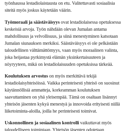
työnhaussa lestadiolaistausta on etu. Valitettavasti sosiaalisia
siteitä myös joskus käytetään väärin.
Työmoraali ja säästäväisyys
ovat lestadiolaisessa opetuksessa
keskeisiä arvoja. Työn nähdään olevan Jumalan antama
mahdollisuus ja velvollisuus, ja siinä menestyminen katsotaan
Jumalan siunauksen merkiksi. Säästäväisyys ei ole pelkästään
taloudellinen välttämättömyys, vaan myös moraalinen valinta,
joka heijastaa pyrkimystä elämän yksinkertaisuuteen ja
nöyryyteen, mikä on lestadiolaisuuden opetuksissa tärkeää.
Koulutuksen arvostus
on myös merkittävä tekijä
lestadiolaisyhteisöissä. Vaikka perinteisesti yhteisö on suosinut
käytännöllisiä ammatteja, korkeamman koulutuksen
saavuttaminen on yhä yleisempää. Tämä on osaltaan lisännyt
yhteisön jäsenten kykyä menestyä ja innovoida erityisesti niillä
liiketoiminta-aloilla, joilla he perinteisesti toimivat.
Uskonnollinen ja sosiaalinen kontrolli
vaikuttavat myös
taloudelliseen toimintaan. Yhteisön jäsenten odotetaan