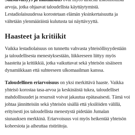
arvoja, jotka ohjaavat taloudellista käyttäytymistä.
Lestadiolaisuudessa korostetaan elämän yksinkertaisuutta ja
vältetään ylenmääräistä kulutusta tai näyttävyyttä.
Haasteet ja kritiikit
Vaikka lestadiolaisuus on tunnettu vahvasta yhteisöllisyydestään
ja taloudellisesta menestyksestään, liikkeeseen liittyy myös
haasteita ja kritiikkiä, jotka vaikuttavat sekä yhteisön sisäiseen
dynamiikkaan että suhteeseen ulkomaailman kanssa.
Taloudellinen eriarvoisuus
on yksi merkittävä haaste. Vaikka
yhteisö korostaa tasa-arvoa ja keskinäistä tukea, taloudelliset
mahdollisuudet ja resurssit voivat jakautua epätasaisesti. Tämä voi
johtaa jännitteisiin sekä yhteisön sisällä että yksilöiden välillä,
erityisesti jos taloudellista menestystä pidetään Jumalan
siunauksen merkkinä. Eriarvoisuus voi myös heikentää yhteisön
koheesiota ja aiheuttaa ristiriitoja.