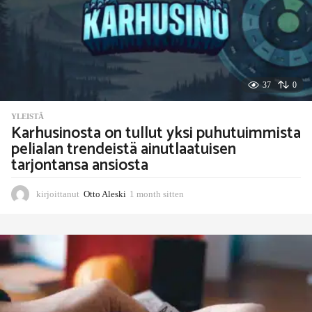
n
37
0
YLEISTÄ
Karhusinosta on tullut yksi puhutuimmista
pelialan trendeistä ainutlaatuisen
tarjontansa ansiosta
kirjoittanut
Otto Aleski
1 month sitten
1
m
o
n
t
h
s
i
t