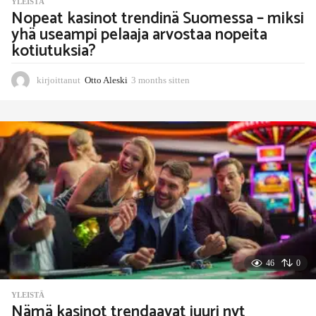
YLEISTÄ
Nopeat kasinot trendinä Suomessa – miksi
yhä useampi pelaaja arvostaa nopeita
kotiutuksia?
kirjoittanut
Otto Aleski
3 months sitten
3
m
o
n
t
h
s
s
i
t
t
e
n
46
0
YLEISTÄ
Nämä kasinot trendaavat juuri nyt