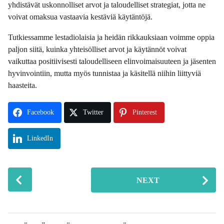
yhdistävät uskonnolliset arvot ja taloudelliset strategiat, jotta ne
voivat omaksua vastaavia kestäviä käytäntöjä.
Tutkiessamme lestadiolaisia ja heidän rikkauksiaan voimme oppia
paljon siitä, kuinka yhteisölliset arvot ja käytännöt voivat
vaikuttaa positiivisesti taloudelliseen elinvoimaisuuteen ja jäsenten
hyvinvointiin, mutta myös tunnistaa ja käsitellä niihin liittyviä
haasteita.
Facebook
Twitter
Pinterest
LinkedIn
P
NEXT
o
s
t