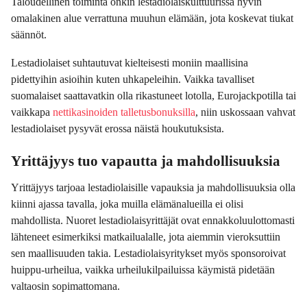
Taloudellinen toiminta onkin lestadiolaiskulttuurissa hyvin
omalakinen alue verrattuna muuhun elämään, jota koskevat tiukat
säännöt.
Lestadiolaiset suhtautuvat kielteisesti moniin maallisina
pidettyihin asioihin kuten uhkapeleihin. Vaikka tavalliset
suomalaiset saattavatkin olla rikastuneet lotolla, Eurojackpotilla tai
vaikkapa
nettikasinoiden talletusbonuksilla
, niin uskossaan vahvat
lestadiolaiset pysyvät erossa näistä houkutuksista.
Yrittäjyys tuo vapautta ja mahdollisuuksia
Yrittäjyys tarjoaa lestadiolaisille vapauksia ja mahdollisuuksia olla
kiinni ajassa tavalla, joka muilla elämänalueilla ei olisi
mahdollista. Nuoret lestadiolaisyrittäjät ovat ennakkoluulottomasti
lähteneet esimerkiksi matkailualalle, jota aiemmin vieroksuttiin
sen maallisuuden takia. Lestadiolaisyritykset myös sponsoroivat
huippu-urheilua, vaikka urheilukilpailuissa käymistä pidetään
valtaosin sopimattomana.