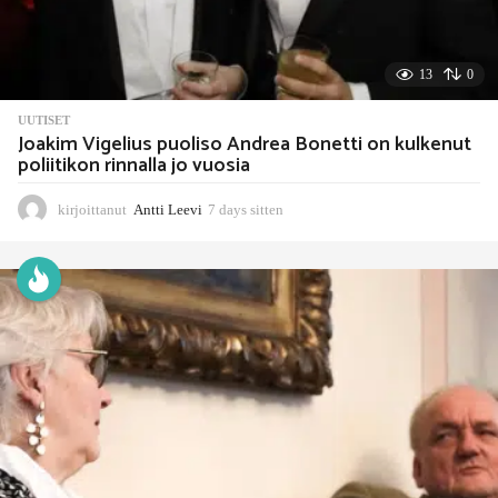
13
0
UUTISET
Joakim Vigelius puoliso Andrea Bonetti on kulkenut
poliitikon rinnalla jo vuosia
kirjoittanut
Antti Leevi
7 days sitten
7
d
a
y
s
s
i
t
t
e
n