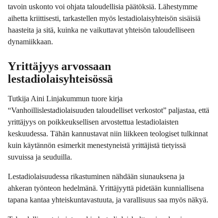
tavoin uskonto voi ohjata taloudellisia päätöksiä. Lähestymme
aihetta kriittisesti, tarkastellen myös lestadiolaisyhteisön sisäisiä
haasteita ja sitä, kuinka ne vaikuttavat yhteisön taloudelliseen
dynamiikkaan.
Yrittäjyys arvossaan
lestadiolaisyhteisössä
Tutkija Aini Linjakummun tuore kirja
“Vanhoillislestadiolaisuuden taloudelliset verkostot” paljastaa, että
yrittäjyys on poikkeuksellisen arvostettua lestadiolaisten
keskuudessa. Tähän kannustavat niin liikkeen teologiset tulkinnat
kuin käytännön esimerkit menestyneistä yrittäjistä tietyissä
suvuissa ja seuduilla.
Lestadiolaisuudessa rikastuminen nähdään siunauksena ja
ahkeran työnteon hedelmänä. Yrittäjyyttä pidetään kunniallisena
tapana kantaa yhteiskuntavastuuta, ja varallisuus saa myös näkyä.