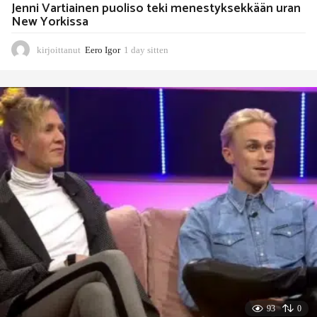
Jenni Vartiainen puoliso teki menestyksekkään uran
New Yorkissa
kirjoittanut
Eero Igor
1 day sitten
1
d
a
y
s
i
t
t
e
n
93
0