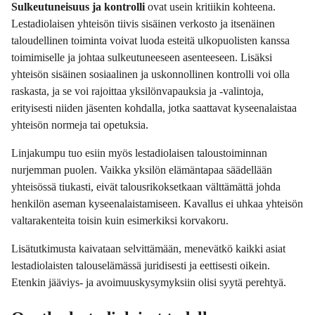
Sulkeutuneisuus ja kontrolli
ovat usein kritiikin kohteena.
Lestadiolaisen yhteisön tiivis sisäinen verkosto ja itsenäinen
taloudellinen toiminta voivat luoda esteitä ulkopuolisten kanssa
toimimiselle ja johtaa sulkeutuneeseen asenteeseen. Lisäksi
yhteisön sisäinen sosiaalinen ja uskonnollinen kontrolli voi olla
raskasta, ja se voi rajoittaa yksilönvapauksia ja -valintoja,
erityisesti niiden jäsenten kohdalla, jotka saattavat kyseenalaistaa
yhteisön normeja tai opetuksia.
Linjakumpu tuo esiin myös lestadiolaisen taloustoiminnan
nurjemman puolen. Vaikka yksilön elämäntapaa säädellään
yhteisössä tiukasti, eivät talousrikoksetkaan välttämättä johda
henkilön aseman kyseenalaistamiseen. Kavallus ei uhkaa yhteisön
valtarakenteita toisin kuin esimerkiksi korvakoru.
Lisätutkimusta kaivataan selvittämään, menevätkö kaikki asiat
lestadiolaisten talouselämässä juridisesti ja eettisesti oikein.
Etenkin jääviys- ja avoimuuskysymyksiin olisi syytä perehtyä.