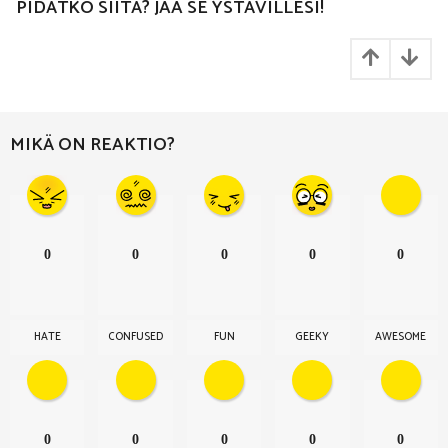
P
PIDÄTKÖ SIITÄ? JAA SE YSTÄVILLESI!
a
g
i
n
a
MIKÄ ON REAKTIO?
t
i
o
n
0
0
0
0
0
HATE
CONFUSED
FUN
GEEKY
AWESOME
0
0
0
0
0