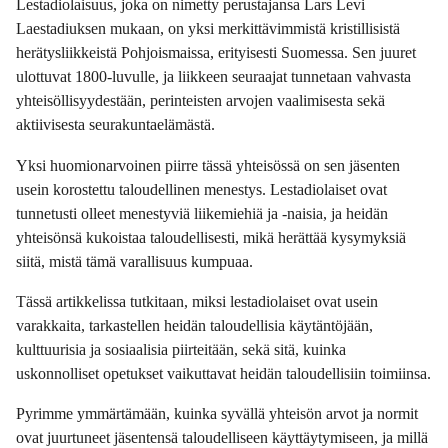
Lestadiolaisuus, joka on nimetty perustajansa Lars Levi
Laestadiuksen mukaan, on yksi merkittävimmistä kristillisistä
herätysliikkeistä Pohjoismaissa, erityisesti Suomessa. Sen juuret
ulottuvat 1800-luvulle, ja liikkeen seuraajat tunnetaan vahvasta
yhteisöllisyydestään, perinteisten arvojen vaalimisesta sekä
aktiivisesta seurakuntaelämästä.
Yksi huomionarvoinen piirre tässä yhteisössä on sen jäsenten
usein korostettu taloudellinen menestys. Lestadiolaiset ovat
tunnetusti olleet menestyviä liikemiehiä ja -naisia, ja heidän
yhteisönsä kukoistaa taloudellisesti, mikä herättää kysymyksiä
siitä, mistä tämä varallisuus kumpuaa.
Tässä artikkelissa tutkitaan, miksi lestadiolaiset ovat usein
varakkaita, tarkastellen heidän taloudellisia käytäntöjään,
kulttuurisia ja sosiaalisia piirteitään, sekä sitä, kuinka
uskonnolliset opetukset vaikuttavat heidän taloudellisiin toimiinsa.
Pyrimme ymmärtämään, kuinka syvällä yhteisön arvot ja normit
ovat juurtuneet jäsentensä taloudelliseen käyttäytymiseen, ja millä