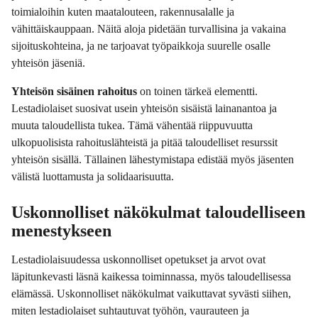
toimialoihin kuten maatalouteen, rakennusalalle ja
vähittäiskauppaan. Näitä aloja pidetään turvallisina ja vakaina
sijoituskohteina, ja ne tarjoavat työpaikkoja suurelle osalle
yhteisön jäseniä.
Yhteisön sisäinen rahoitus
on toinen tärkeä elementti.
Lestadiolaiset suosivat usein yhteisön sisäistä lainanantoa ja
muuta taloudellista tukea. Tämä vähentää riippuvuutta
ulkopuolisista rahoituslähteistä ja pitää taloudelliset resurssit
yhteisön sisällä. Tällainen lähestymistapa edistää myös jäsenten
välistä luottamusta ja solidaarisuutta.
Uskonnolliset näkökulmat taloudelliseen
menestykseen
Lestadiolaisuudessa uskonnolliset opetukset ja arvot ovat
läpitunkevasti läsnä kaikessa toiminnassa, myös taloudellisessa
elämässä. Uskonnolliset näkökulmat vaikuttavat syvästi siihen,
miten lestadiolaiset suhtautuvat työhön, vaurauteen ja