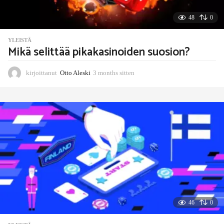
n
48
0
YLEISTÄ
Mikä selittää pikakasinoiden suosion?
kirjoittanut
Otto Aleski
3 months sitten
3
m
o
n
t
h
s
s
i
t
t
e
n
46
0