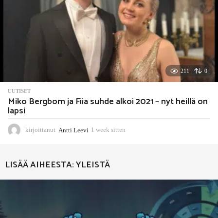
211
0
UUTISET
Miko Bergbom ja Fiia suhde alkoi 2021 – nyt heillä on
lapsi
kirjoittanut
Antti Leevi
1 week sitten
1
w
e
e
LISÄÄ AIHEESTA:
YLEISTÄ
k
s
i
t
t
e