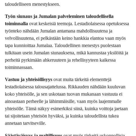
taloudelliseen menestykseen.
Työn siunaus ja Jumalan palveleminen taloudellisella
toiminnalla
ovat keskeisiä teemoja. Lestadiolaisessa opetuksessa
työnteko nähdään Jumalan antamana mahdollisuutena ja
velvollisuutena, ei pelkästään keino hankkia elantoa vaan myös
tapa kunnioittaa Jumalaa. Taloudellinen menestys puolestaan
tulkitaan usein Jumalan siunauksena, mikä kannustaa yksilöitä ja
perheitä pyrkimään ahkeruuteen ja rehellisyyteen kaikessa
toiminnassaan.
Vastuu ja yhteisöllisyys
ovat muita tärkeitä elementtejä
lestadiolaisessa talousajattelussa. Rikkauden nähdään kuuluvan
koko yhteisölle, ja sen uskotaan tuovan mukanaan vastuuta ei
ainoastaan perheelle ja lähimmäisille, vaan myös laajemmalle
yhteisölle. Tämä näkyy esimerkiksi siinä, kuinka voittoja jaetaan
tai sijoitetaan yhteisön hyväksi, ja kuinka taloudellista tukea
annetaan tarvitseville.
Säästäväisyys ja maltillisuus
ovat myös tärkeitä uskonnollisia