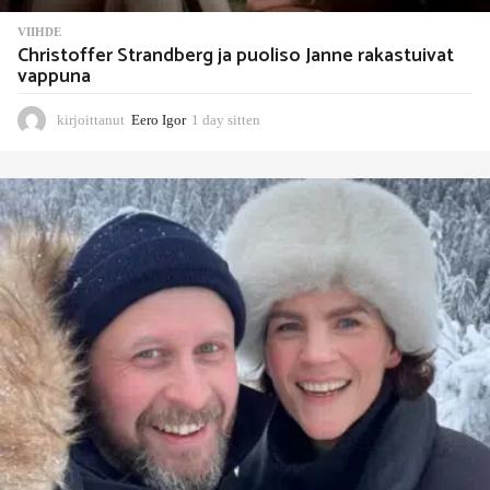
VIIHDE
Christoffer Strandberg ja puoliso Janne rakastuivat
vappuna
kirjoittanut
Eero Igor
1 day sitten
1
d
a
y
s
i
t
t
e
n